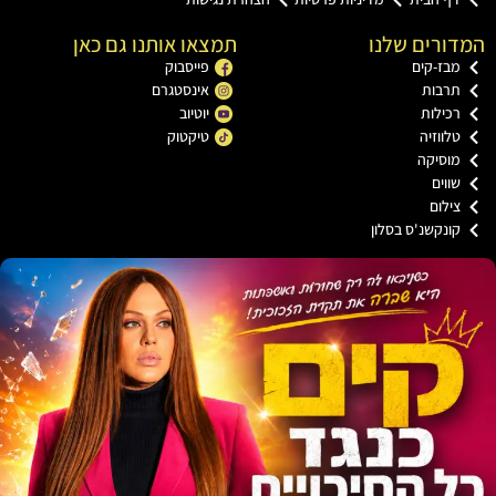
המדורים שלנו
תמצאו אותנו גם כאן
מבז-קים
פייסבוק
תרבות
אינסטגרם
רכילות
יוטיוב
טלווזיה
טיקטוק
מוסיקה
שווים
צילום
קונקשנ'ס בסלון