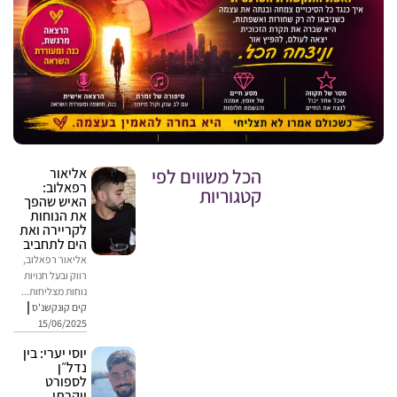
הכל משווים לפי
אליאור
רפאלוב:
קטגוריות
האיש שהפך
את הנוחות
לקריירה ואת
הים לתחביב
אליאור רפאלוב,
רווק ובעל חנויות
נוחות מצליחות...
קים קונקשנ'ס
15/06/2025
יוסי יערי: בין
נדל״ן
לספורט
יוקרתי