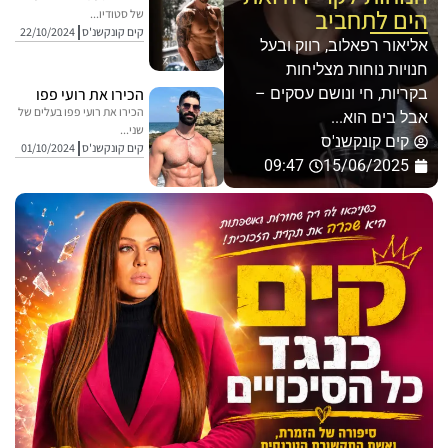
הים לתחביב
של סטודיו...
קים קונקשנ'ס
22/10/2024
אליאור רפאלוב, רווק ובעל
חנויות נוחות מצליחות
בקריות, חי ונושם עסקים –
הכירו את רועי פפו
הכירו את רועי פפו בעלים של
אבל בים הוא...
שני...
קים קונקשנ'ס
קים קונקשנ'ס
01/10/2024
09:47
15/06/2025