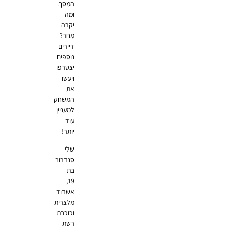
המסך.
ומה
יקרה
מחר?
דיירים
נוספים
יצטרפו
ויעשו
את
המשחק
למעניין
עוד
יותר!
שלי
סנדרוב
בת
19,
אשדוד
מלצרית
וכוכבת
רשת