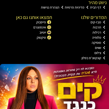
ט מהיר
ף הבית
מדיניות פרטיות
הצהרת נגישות
רים שלנו
תמצאו אותנו גם כאן
בז-קים
פייסבוק
רבות
אינסטגרם
כילות
יוטיוב
ווזיה
טיקטוק
וסיקה
וים
ילום
ונקשנ'ס בסלון