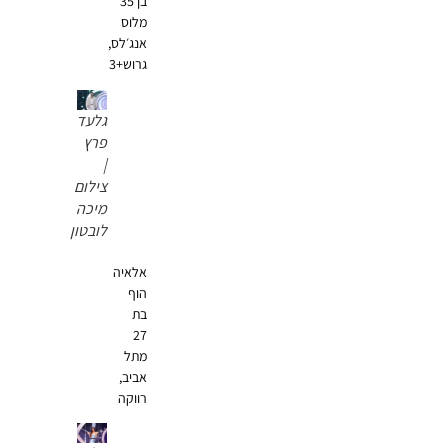
בן 35
מלוס
אנג׳לס,
גרוש+3
גלעד
פרץ
|
צילום
מיכה
לובטון
אלאיה
הוף
בת
27
מתל
אביב,
רווקה