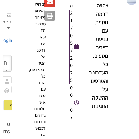
הגדול!
צפויה
ס
באירוע
2
דרמה
פתיחה
1
נוספת
הירשם
מרהיב,
/
עם
הם
0
עשו
כניסת
Login
5
את
דיירים
/
דרכם
נוספים.
אל
2
הבית
כל
0
המפורסם,
העדכונים
2
כל
5
והפרטים
אחד
שם
0
על
עם
0
סיפור
Email
ההשקה
:
אישי,
החגיגית
חלומות
0
גדולים
7
ותכניות
0
לכבוש
OMMENTS
את