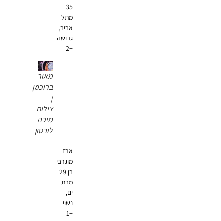
35
מתל
אביב,
גרושה
+2
מאור
ברוכמן
|
צילום
מיכה
לובטון
ארז
מוגרבי
בן 29
מבת
ים,
נשוי
+1