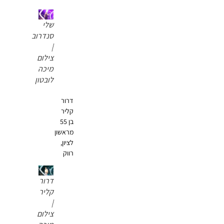
שלי
סנדרוב
|
צילום
מיכה
לובטון
דרור
קליר
בן 55
מראשון
לציון,
רווק
דרור
קליר
|
צילום