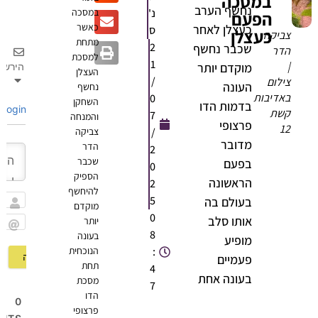
במסכה
נחשף הערב
נ'
במסכה
הפעם
כאשר
כעצלן לאחר
ס
כעצלן
ביקה
מתחת
2
שכבר נחשף
דר
למסכת
1
מוקדם יותר
הירשם
העצלן
/
ילום
העונה
נחשף
אדיבות
0
השחקן
בדמות הדו
Login
שת
7
והמנחה
פרצופי
1
/
צביקה
מדובר
הדר
2
שכבר
בפעם
0
הספיק
הראשונה
2
להיחשף
5
בעולם בה
מוקדם
שם
0
אותו סלב
יותר
8
בעונה
Email
מופיע
:
הנוכחית
פעמיים
תחת
4
בעונה אחת
מסכת
7
הדו
0
פרצופי