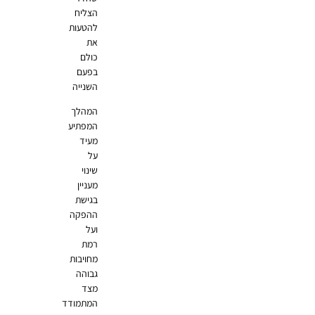
הצליח
להטעות
את
כולם
בפעם
השנייה
המהלך
המפתיע
מעיד
על
שינוי
מעניין
בגישת
ההפקה
ועל
רמת
מחויבות
גבוהה
מצד
המתמודד