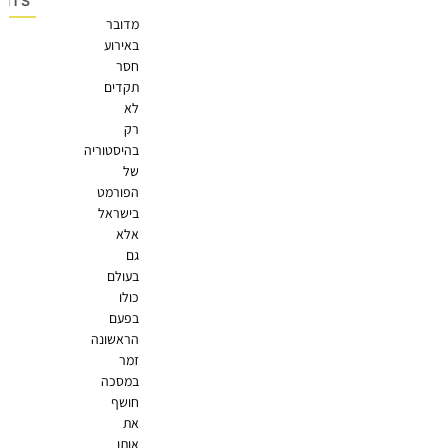
OMMENTS
מדובר
באירוע
חסר
תקדים
לא
רק
בהיסטוריה
של
הפורמט
בישראל
אלא
גם
בעולם
כולו
בפעם
הראשונה
זמר
במסכה
חושף
את
אותו