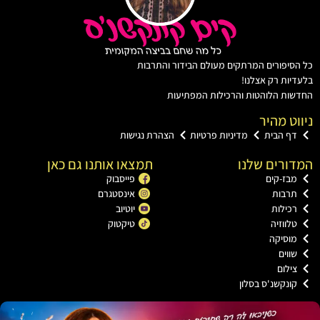
יפורים המרתקים מעולם הבידור והתרבות
ות רק אצלנו!
ת הלוהטות והרכילות המפתיעות
ט מהיר
ף הבית
מדיניות פרטיות
הצהרת נגישות
רים שלנו
תמצאו אותנו גם כאן
ז-קים
פייסבוק
רבות
אינסטגרם
ילות
יוטיוב
ווזיה
טיקטוק
וסיקה
וים
לום
נקשנ'ס בסלון