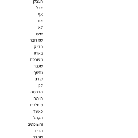
העצלן
אבל
אף
אחד
לא
שיער
שמדובר
בדיוק
באותו
מפורסם
שכבר
נחשף
קודם
לכן
הדהמה
הייתה
מוחלטת
כאשר
הקהל
והשופטים
הבינו
שהדר