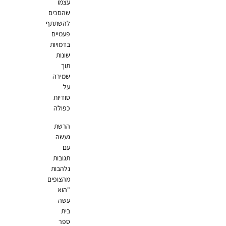
עצמו
שהסכים
להשתתף
פעמיים
בדמויות
שונות
תוך
שמירה
על
סודיות
כפולה
הרשת
געשה
עם
תגובות
נלהבות
מהצופים
"הוא
עשה
בית
ספר