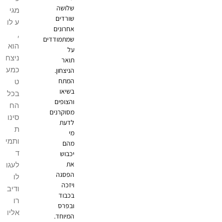
שלושה
מגי
שורדים
ע לו
אחרונים
,
שמתמודדים
הוא
על
ניצח
תואר
כמע
הניצחון.
המתח
ט
בשיאו
בכל
והצופים
הח
מסוקרנים
סינו
לדעת
ת
מי
ותמי
מהם
ד
יכבוש
את
לעגו
הפסגה
לו
ויזכה
ודיב
בכבוד
רו
ובפרס
אליו
המיוחד.