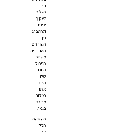
ניצן
הצליח
לעקוף
יריבים
ולהתברג
בין
השורדים
האחרונים.
משחק
הניהול
החכם
שלו
הציב
אותו
במקום
מכובד
בגמר.
השלושה
הללו
לא