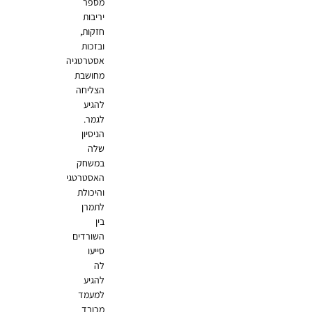
מספר
יריבות
חזקות,
ובזכות
אסטרטגיה
מחושבת
הצליחה
להגיע
לגמר.
הניסיון
שלה
במשחק
האסטרטגי
והיכולת
לתמרן
בין
השורדים
סייעו
לה
להגיע
למעמד
מכובד