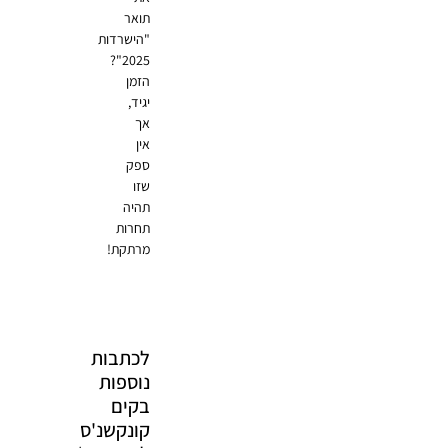
תואר
"הישרדות
2025"?
הזמן
יגיד,
אך
אין
ספק
שזו
תהיה
תחרות
מרתקת!
לכתבות
נוספות
בקים
קונקשנ'ס