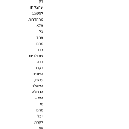
רק
שהצליחו
להימנע
מההדחות,
אלא
כל
אחד
מהם
צבר
פופולריות
רבה
בקרב
הצופים.
עכשיו,
השאלה
הגדולה
היא –
מי
מהם
יוכל
לקחת
את