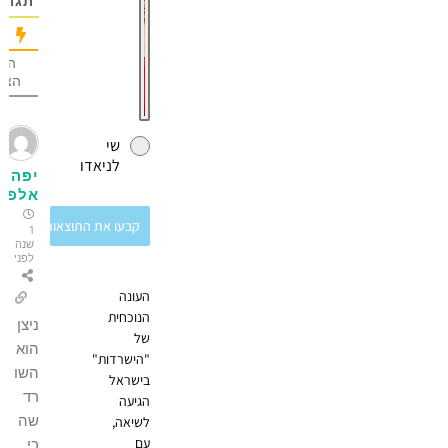
תגובה
הכי הרבה
הצבעות
שי
לניאדו
יפה
אלפון
קבעו את התוצאות
1
שנה
לפני
העונה
הנוכחית
ניצן
של
הוא
"הישרדות"
השו
בישראל
רד
הגיעה
שה
לשיאה,
עם
כי