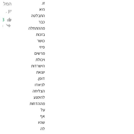
זו.
המל
היא
יון .
התבלטה
3
כבר
הגב
מההתחלה
בזכות
כושר
פיזי
מרשים
ויכולת
הישרדות
יוצאת
דופן.
לניאדו
הצליחה
להימנע
מההדחות
על
אף
שהיו
לה