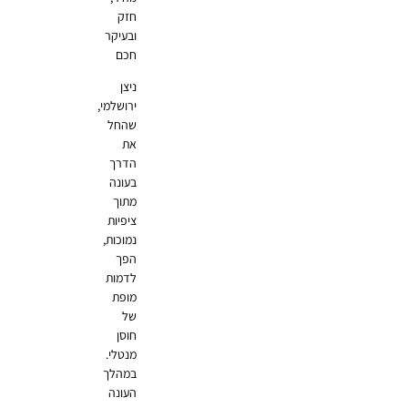
חזק
ובעיקר
חכם
ניצן
ירושלמי,
שהחל
את
הדרך
בעונה
מתוך
ציפיות
נמוכות,
הפך
לדמות
מופת
של
חוסן
מנטלי.
במהלך
העונה