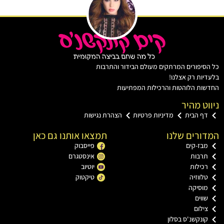
יפורים המרתקים מעולם הבידור והתרבות
ות רק אצלנו!
ת הלוהטות והרכילות המפתיעות
ט מהיר
ף הבית
מדיניות פרטיות
הצהרת נגישות
רים שלנו
תמצאו אותנו גם כאן
בז-קים
פייסבוק
רבות
אינסטגרם
כילות
יוטיוב
ווזיה
טיקטוק
וסיקה
וים
ילום
ונקשנ'ס בסלון