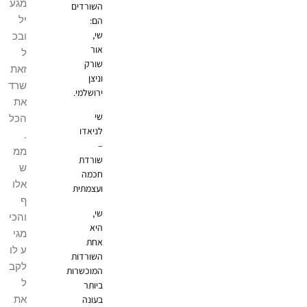
מגע
השורדים
יל
הם:
שי,
ובכ
אור
ל
שורק
זאת
וניצן
שרד
ירושלמי.
את
שי
הכל
לניאדו
.
–
ממ
שורדת
ש
חכמה
אלו
ועצמתית
ף
שי,
והכי
היא
מגי
אחת
ע לו
השורדות
לקב
המוכשרות
ל
ביותר
את
בעונה