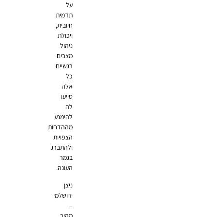
על
תדמית
חיובית,
ויכולת
ניהול
מצבים
רגשיים.
כל
אלה
סייעו
לה
להימנע
מההדחות
הצפויות
ולהתברג
בגמר
העונה.
ניצן
ירושלמי
–
מהיר,