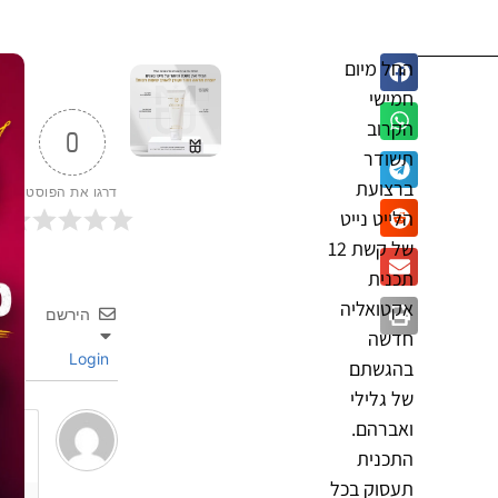
החל מיום
חמישי
הקרוב
0
תשודר
ברצועת
דרגו את הפוסט
הלייט נייט
של קשת 12
תכנית
אקטואליה
הירשם
חדשה
Login
בהגשתם
של גלילי
ואברהם.
התכנית
תעסוק בכל