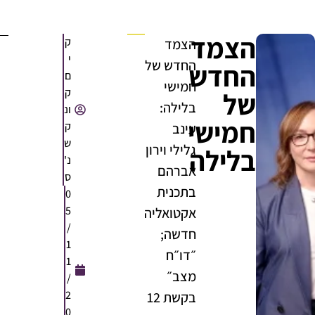
הצמד
ק
הצמד
י
החדש של
החדש
ם
חמישי
ק
של
בלילה:
ונ
חמישי
ק
עינב
ש
גלילי וירון
בלילה
נ'
אברהם
ס
בתכנית
0
5
אקטואליה
/
חדשה;
1
״דו״ח
1
מצב״
/
2
בקשת 12
0