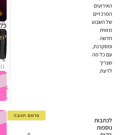
האירועים
המרכזיים
של השבוע
כל
מזווית
חדשה
ומסקרנת,
עם כל מה
שצריך
{}
לדעת.
[+]
שם
Email
לכתבות
נוספות
בקים
0