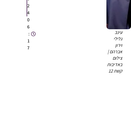
2
4
0
6
עינב
:
גלילי
1
וירון
7
אברהם |
צילום
באדיבות
קשת 12