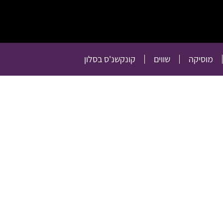
תרבות
רכילות
טלוויזיה
מוסיקה
שווים
קו
מוסיקה
שווים
קונקשנ'ס בסלון