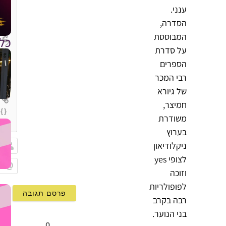
ענני.
הסדרה,
המבוססת
כל
על סדרת
הספרים
רבי המכר
של גיורא
חמיצר,
{}
משודרת
[+]
בערוץ
ניקלודיאון
לצופי yes
שם
וזוכה
Email
לפופולריות
רבה בקרב
בני הנוער.
0