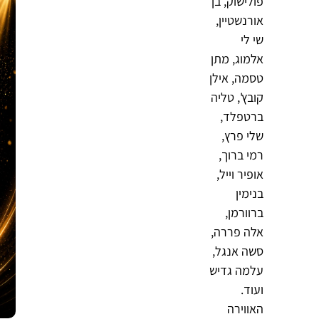
פולישוק, בן
אורנשטיין,
שי לי
אלמוג, מתן
טסמה, אילן
קובץ', טליה
ברטפלד,
שלי פרץ,
רמי ברוך,
אופיר וייל,
בנימין
ברוורמן,
אלה פררה,
סשה אנגל,
עלמה גדיש
ועוד.
האווירה