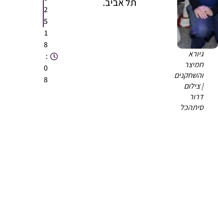
תל אביב.
2
5
1
8
גיורא
:
חמיצר
0
והשחקנים
8
| צילום
דרור
סיתהכל