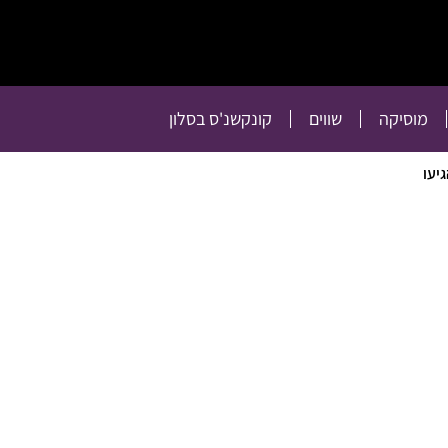
תרבות
רכילות
טלוויזיה
מוסיקה
שווים
קו
מוסיקה
שווים
קונקשנ'ס בסלון