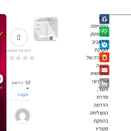
אמש
התקיימה
בסינמטק
0
תל אביב
הקרנת
דרגו את הפוסט
הבכורה של
העונה
החמישית
של "רוני
הירשם
ותום",
Login
סדרת
הדרמה
המצליחה
בהפקת
סטודיו