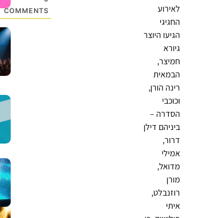
לאירוע
COMMENTS
החגיגי
הגיעו היוצר
גיורא
חמיצר,
הבמאית
רינה הורן,
וכוכבי
הסדרה –
ביניהם דילן
דרור,
אמילי
מדואל,
מורן
רוזנבלט,
איתי