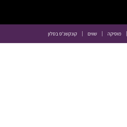
תרבות
רכילות
טלוויזיה
מוסיקה
שווים
קו
מוסיקה
שווים
קונקשנ'ס בסלון