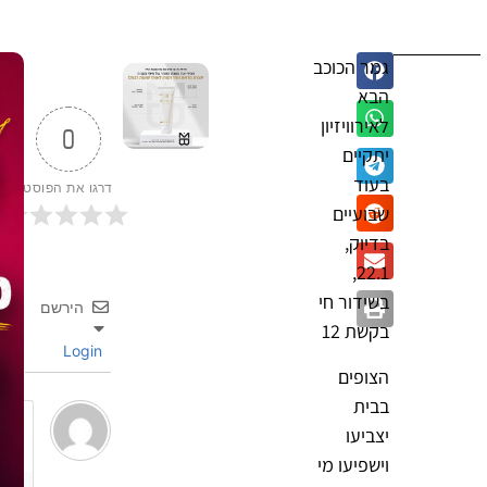
גמר הכוכב
הבא
לאירוויזיון
0
יתקיים
בעוד
דרגו את הפוסט
שבועיים
בדיוק,
22.1,
בשידור חי
הירשם
בקשת 12
Login
הצופים
בבית
יצביעו
וישפיעו מי