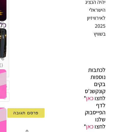
יהיה הנציג
הישראלי
לאירוויזיון
כל
2025
בשוויץ
{}
לכתבות
[+]
נוספות
בקים
קונקשנ'ס
שם
לחצו
כאן
*
לדף
Email
הפייסבוק
שלנו
לחצו
כאן
*
0