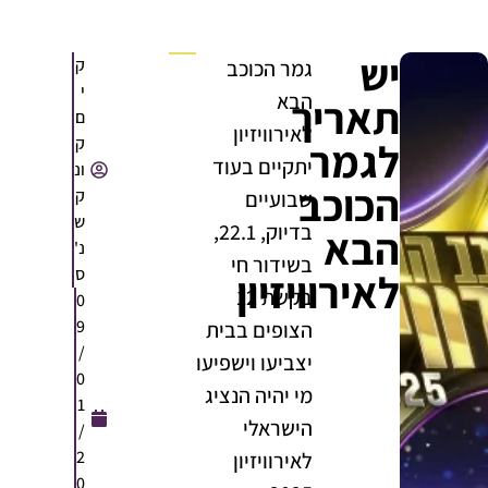
יש
ק
גמר הכוכב
י
הבא
תאריך
ם
לאירוויזיון
ק
לגמר
יתקיים בעוד
ונ
הכוכב
ק
שבועיים
ש
בדיוק, 22.1,
הבא
נ'
בשידור חי
ס
לאירוויזיון
בקשת 12
0
9
הצופים בבית
/
יצביעו וישפיעו
0
מי יהיה הנציג
1
הישראלי
/
2
לאירוויזיון
0