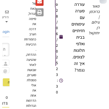
של
עוררה
ס
מאור
האח
2
סערה
ברוכמן
הגדול,
8
|
עם
הירשם
סיימה
/
צילום
עימותים
את
רן
0
דרכה
חזיתיים
Login
יחזקאל
6
הערב
בבית
/
כהמודחת
ואלפי
הרביעית
2
.
תלונות
0
ההדחה,
לצופים.
2
שהגיעה
5
איך זה
לאחר
שם
2
נגמר?
שבועות
3
סוערים,
Email
:
מסמלת
אולי
3
את
0
אחת
0
הדרמות
OMMENTS
הגדולות