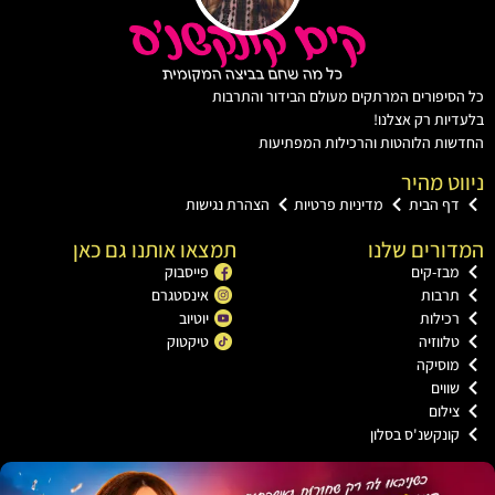
יפורים המרתקים מעולם הבידור והתרבות
ות רק אצלנו!
ת הלוהטות והרכילות המפתיעות
ט מהיר
ף הבית
מדיניות פרטיות
הצהרת נגישות
רים שלנו
תמצאו אותנו גם כאן
בז-קים
פייסבוק
רבות
אינסטגרם
כילות
יוטיוב
ווזיה
טיקטוק
וסיקה
וים
ילום
ונקשנ'ס בסלון