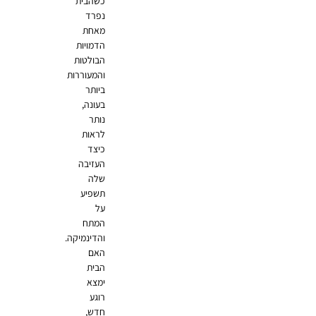
כשהבית
נפרד
מאחת
הדמויות
הבולטות
והמעוררות
ביותר
בעונה,
נותר
לראות
כיצד
העזיבה
שלה
תשפיע
על
המתח
והדינמיקה.
האם
הבית
ימצא
רוגע
חדש,