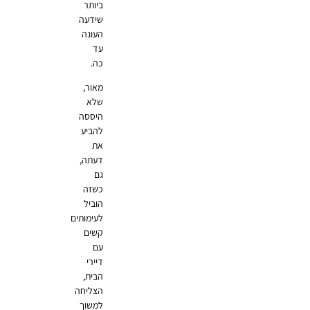
ביותר
שידעה
העונה
עד
כה.
מאור,
שלא
היססה
להביע
את
דעתה,
גם
כשזה
הוביל
לעימותים
קשים
עם
דיירי
הבית,
הצליחה
למשוך