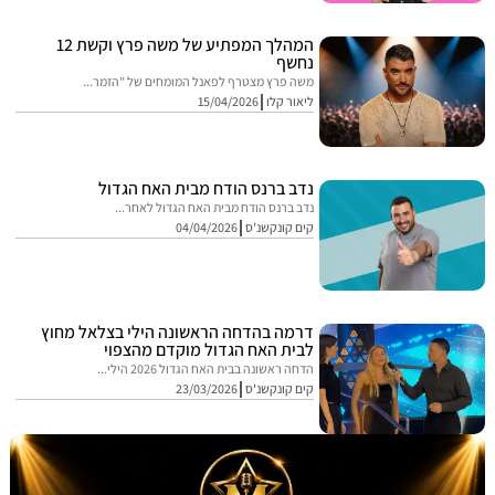
המהלך המפתיע של משה פרץ וקשת 12
נחשף
משה פרץ מצטרף לפאנל המומחים של "הזמר...
ליאור קלו
15/04/2026
נדב ברנס הודח מבית האח הגדול
נדב ברנס הודח מבית האח הגדול לאחר...
קים קונקשנ'ס
04/04/2026
דרמה בהדחה הראשונה הילי בצלאל מחוץ
לבית האח הגדול מוקדם מהצפוי
הדחה ראשונה בבית האח הגדול 2026 הילי...
קים קונקשנ'ס
23/03/2026