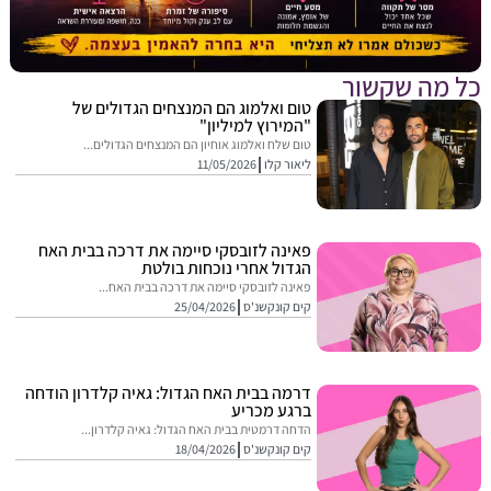
מה שקשור
טום ואלמוג הם המנצחים הגדולים של
"המירוץ למיליון"
טום שלח ואלמוג אוחיון הם המנצחים הגדולים...
ליאור קלו
11/05/2026
פאינה לזובסקי סיימה את דרכה בבית האח
הגדול אחרי נוכחות בולטת
פאינה לזובסקי סיימה את דרכה בבית האח...
קים קונקשנ'ס
25/04/2026
דרמה בבית האח הגדול: גאיה קלדרון הודחה
ברגע מכריע
הדחה דרמטית בבית האח הגדול: גאיה קלדרון...
קים קונקשנ'ס
18/04/2026