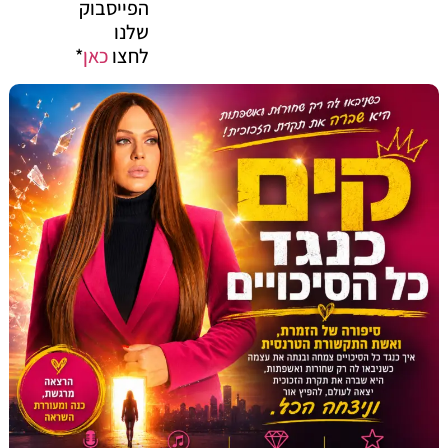
הפייסבוק
שלנו
לחצו
כאן
*