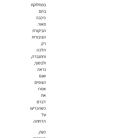
במחלוקת
בהם
כיכבה
מאור.
הביקורת
הציבורית
רק
הלכה
והתגברה,
ולבסוף,
נראה
שגם
הצופים
אמרו
את
דברם
כשהכריעו
על
הדחתה.
כעת,