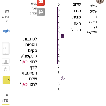
מבית
שלום
ס
שילה
האח
0
מודח
שלום
הגדול
7
|
מבית
הירשם
/
צילום
האח
רן
0
הגדול
Login
יחזקאל
9
לכתבות
/
נוספות
2
בקים
0
קונקשנ'ס
2
לחצו
כאן
*
4
שם
לדף
2
הפייסבוק
3
Email
שלנו
:
לחצו
כאן
*
3
5
0
OMMENTS