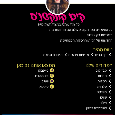
יפורים המרתקים מעולם הבידור והתרבות
ות רק אצלנו!
ת הלוהטות והרכילות המפתיעות
ט מהיר
ף הבית
מדיניות פרטיות
הצהרת נגישות
רים שלנו
תמצאו אותנו גם כאן
בז-קים
פייסבוק
רבות
אינסטגרם
כילות
יוטיוב
לווזיה
טיקטוק
וסיקה
ווים
ילום
ונקשנ'ס בסלון