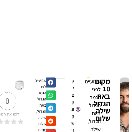
מקום
ק
שבועיים
שבועיים
10
לפני
י
לפני
הגמר
באח
ם
הגמר
הגדול
0
הגדול
ק
הגדול
באח
שילה
ונ
הגדול,
באח
דרגו את הפוסט
שלום
ק
שילה
הגדול,
ש
שלום
שילה
נ'
מודח