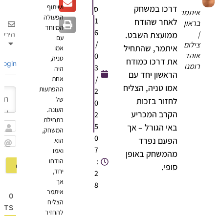
ושיתוף
דרכו במשחק
ס
יתמר
הפעולה
1
לאחר שהודח
ראון
המיוחד
6
ממועצת השבט.
הירשם
עם
/
ילום
איתמר, שהתחיל
אמו
והד
0
טניה,
את דרכו כמודח
Login
ומנו
3
היה
הראשון יחד עם
/
אחת
אמו טניה, הצליח
ההפתעות
2
של
לחזור בזכות
0
העונה.
הקרב המכריע
2
בתחילת
5
באי הגורל – אך
המשחק,
שם
0
הפעם נפרד
הוא
7
Email
ואמו
מהמשחק באופן
:
הודחו
סופי.
יחד,
2
אך
8
איתמר
0
הצליח
MMENTS
להחזיר