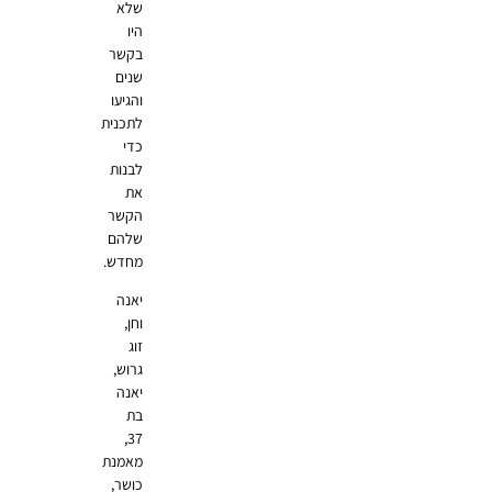
שלא
היו
בקשר
שנים
והגיעו
לתכנית
כדי
לבנות
את
הקשר
שלהם
מחדש.
יאנה
וחן,
זוג
גרוש,
יאנה
בת
37,
מאמנת
כושר,