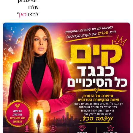
שלנו
לחצו
כאן
*