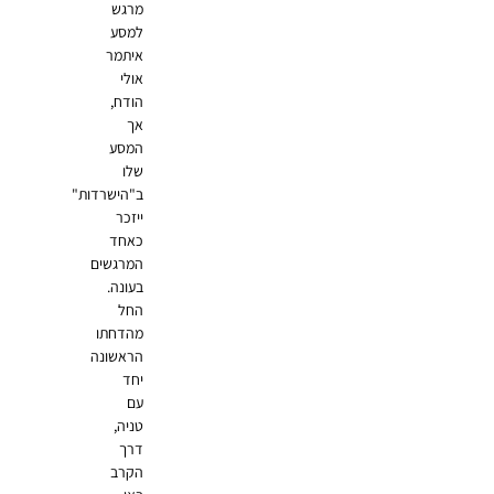
מרגש
למסע
איתמר
אולי
הודח,
אך
המסע
שלו
ב"הישרדות"
ייזכר
כאחד
המרגשים
בעונה.
החל
מהדחתו
הראשונה
יחד
עם
טניה,
דרך
הקרב