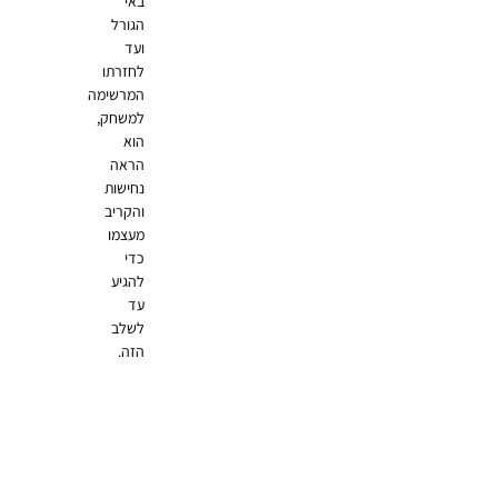
באי
הגורל
ועד
לחזרתו
המרשימה
למשחק,
הוא
הראה
נחישות
והקריב
מעצמו
כדי
להגיע
עד
לשלב
הזה.