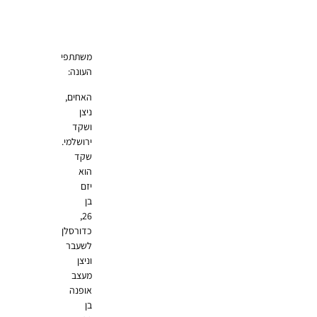
משתתפי
העונה:
האחים,
ניצן
ושקד
ירושלמי.
שקד
הוא
יזם
בן
26,
כדורסלן
לשעבר
וניצן
מעצב
אופנה
בן