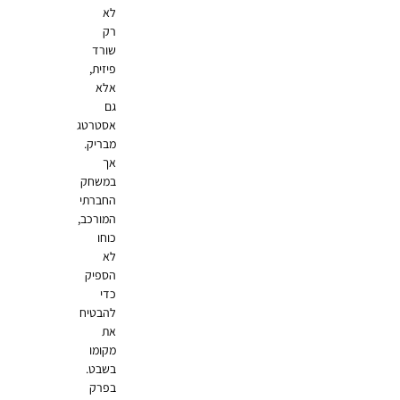
לא
רק
שורד
פיזית,
אלא
גם
אסטרטג
מבריק.
אך
במשחק
החברתי
המורכב,
כוחו
לא
הספיק
כדי
להבטיח
את
מקומו
בשבט.
בפרק