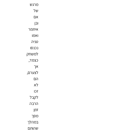
מרגש
של
אם
ובן
איתמר
ואמו
טניה
נכנסו
למשחק
כצמד,
אך
לצערם,
הם
לא
זכו
לקבל
הרבה
זמן
מסך
במהלך
שהותם