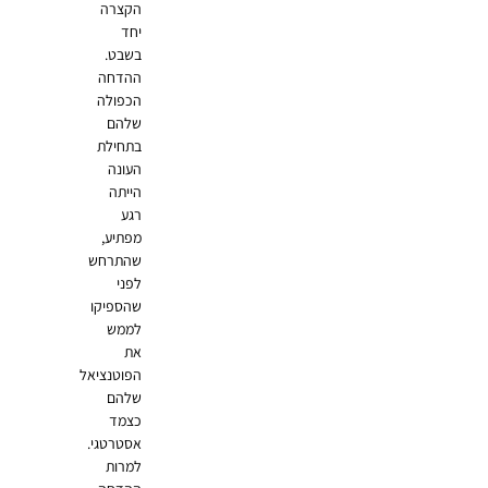
הקצרה
יחד
בשבט.
ההדחה
הכפולה
שלהם
בתחילת
העונה
הייתה
רגע
מפתיע,
שהתרחש
לפני
שהספיקו
לממש
את
הפוטנציאל
שלהם
כצמד
אסטרטגי.
למרות