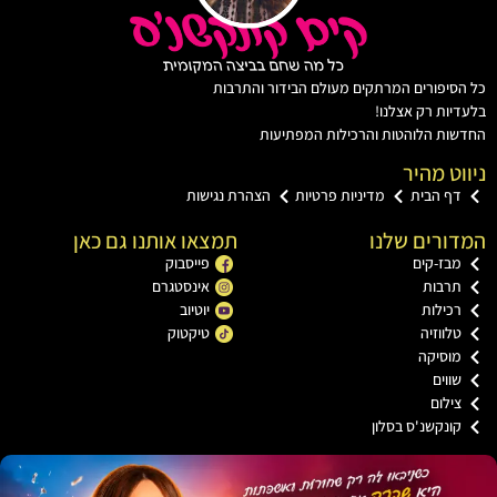
יפורים המרתקים מעולם הבידור והתרבות
ת רק אצלנו!
ת הלוהטות והרכילות המפתיעות
ט מהיר
 הבית
מדיניות פרטיות
הצהרת נגישות
רים שלנו
תמצאו אותנו גם כאן
ז-קים
פייסבוק
בות
אינסטגרם
ילות
יוטיוב
ווזיה
טיקטוק
סיקה
וים
לום
נקשנ'ס בסלון