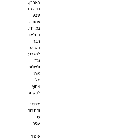
האחרון,
במועצת
שבט
מתוחה
במיוחד,
החליטו
חברי
השבט
להצביע
נגדו
ולשלוח
אותו
אל
מחוץ
למשחק.
איתמר
והחיבור
עם
טניה
–
סיפור