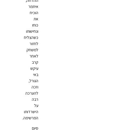
ההדחה,
איתמר
הוכיח
את
כוחו
ונחישותו
כשהצליח
לחזור
למשחק
לאחר
קרב
עיקש
באי
הגורל,
וזכה
להערכה
רבה
על
הישרדותו
המרשימה.
סיום