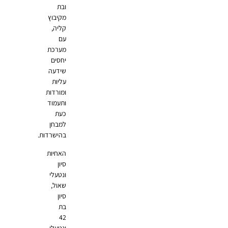
ובת
מקיבוץ
קליה,
עם
מערכת
יחסים
שידעה
עליות
ומורדות
ותעמוד
כעת
למבחן
בהישרדות.
האחיות
סיון
ונטעלי
שאול,
סיון
בת
42
ונטעלי