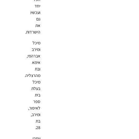
יחד
ועכשיו
גם
את
הישרדות.
מיכל
ומירב
אברהמי,
אימא
ובת
מהרצליה.
מיכל
בעלת
בית
ספר
לאיפור,
ומירב,
בת
28.
עמרי