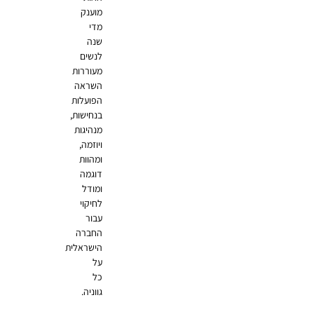
מוענק
מדי
שנה
לנשים
מעוררות
השראה
הפועלות
בנחישות,
מנהיגות
ויוזמה,
ומהוות
דוגמה
ומודל
לחיקוי
עבור
החברה
הישראלית
על
כל
גווניה.