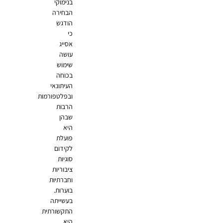
בנימוקי
הבחירה
הודגש
כי
אסייג
עושה
שימוש
בכוחה
העיתונאי
ובפלטפורמות
הרבות
שבהן
היא
פועלת
לקידום
סוגיות
ציבוריות
וחברתיות
בוערות.
בעשייתה
התקשורתית
היא