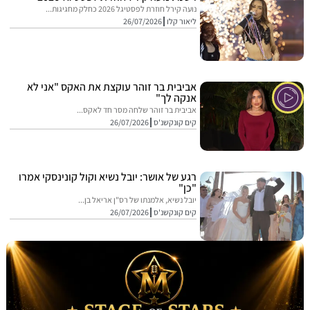
נועה קירל חוזרת לפסטיגל 2026 כחלק מחגיגות...
ליאור קלו
26/07/2026
אביבית בר זוהר עוקצת את האקס "אני לא
אנקה לך"
אביבית בר זוהר שלחה מסר חד לאקס...
קים קונקשנ'ס
26/07/2026
רגע של אושר: יובל נשיא וקול קונינסקי אמרו
"כן"
יובל נשיא, אלמנתו של רס"ן אריאל בן...
קים קונקשנ'ס
26/07/2026