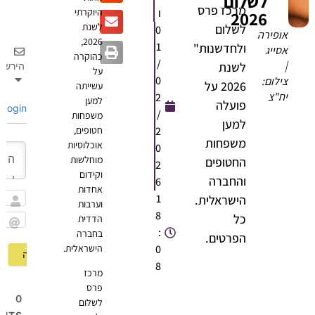
לשלום
מרכז פרס
ו
היוקרתי
2026
לשנת
לשלום
0
אופירה
2026,
1
ולחדשנות"
אסייג
כהוקרה
/
|
לשנת
הירשם
על
0
צילום:
2026 על
עשייתה
יח"צ
2
למען
פועלה
Login
/
משפחות
למען
2
חטופים,
משפחות
אוכלוסיות
0
מוחלשות
החטופים
2
וקידום
והחברה
6
אחדות
1
הישראלית.
וערבות
שם
8
כל
הדדית
:
בחברה
Email
הפרטים.
0
הישראלית.
8
מרכז
פרס
0
לשלום