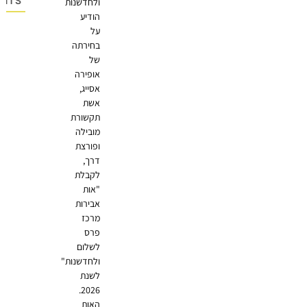
OMMENTS
ולחדשנות
הודיע
על
בחירתה
של
אופירה
אסייג,
אשת
תקשורת
מובילה
ופורצת
דרך,
לקבלת
"אות
אבירות
מרכז
פרס
לשלום
ולחדשנות"
לשנת
2026.
האות