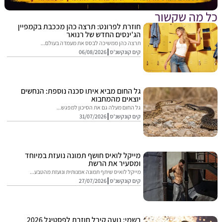
מה שקשור
חוזרת לפרונט: תרצה כהן מככבת בקמפיין
הג'ינסים החדש של רנואר
תרצה כהן ממשיכה לבסס את מעמדה בעולם...
קים קונקשנ'ס
06/08/2026
גל החום מביא איתו סכנה נוספת: הנחשים
יוצאים מהמחבוא
גל החום מעלה גם את הסיכון למפגש...
קים קונקשנ'ס
31/07/2026
מייקל לואיס חושף תמונה נועזת במיוחד
ומסעיר את הרשת
מייקל לואיס שיתף תמונה אמנותית ונועזת מהטבע...
קים קונקשנ'ס
27/07/2026
רשמי: נועה קירל חוזרת לפסטיגל 2026