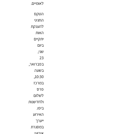
לאומיים.
הטקס
החגיגי
להענקת
האות
יתקיים
ביום
שני,
23
בפברואר,
בשעה
10:30,
במרכז
פרס
לשלום
ולחדשנות
ביפו.
האירוע
ייערך
במסגרת
אירועי