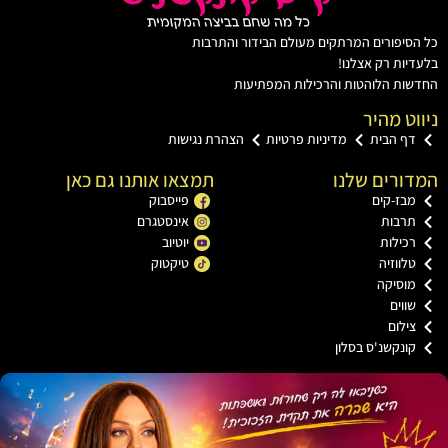
יפורים המרתקים מעולם הבידור והתרבות
ות רק אצלנו!
ת הלוהטות והרכילות המפתיעות
ט מהיר
ף הבית
מדיניות פרטיות
הצהרת נגישות
רים שלנו
תמצאו אותנו גם כאן
בז-קים
פייסבוק
רבות
אינסטגרם
כילות
יוטיוב
ווזיה
טיקטוק
וסיקה
וים
ילום
ונקשנ'ס בסלון