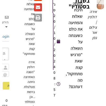
בשבת
פתחה
נ'
שאלות
בסטודיו"
והפתיעה
תיבת
ס
אירה
את
2
שאלות
דולפין
כולם
0
|
והפתיעה
הירשם
כשענתה
/
צילום
את כולם
על
אור
1
השאלה
כשענתה
Login
גפן
0
"מרגיש
על
/
שאת
השאלה
קצת
2
מתחזקת"
"מרגיש
0
שאת
2
אירה
4
קצת
דולפין
שם
"השנה
0
מתחזקת",
האחרונה
8
Email
מה
הייתה
:
דעתכם?
מטלטלת
5
ברמות
7
.. וכן
0
התחלתי