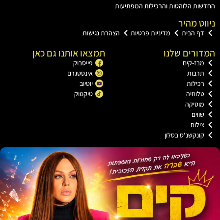
ת הלוהטות והרכילות המפתיעות
ט מהיר
ף הבית
מדיניות פרטיות
הצהרת נגישות
רים שלנו
תמצאו אותנו גם כאן
בז-קים
פייסבוק
רבות
אינסטגרם
כילות
יוטיוב
ווזיה
טיקטוק
וסיקה
וים
ילום
ונקשנ'ס בסלון