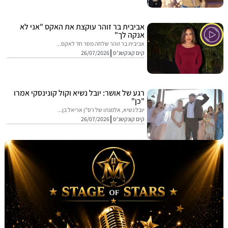
אביבית בר זוהר עוקצת את האקס "אני לא
אנקה לך"
אביבית בר זוהר שלחה מסר חד לאקס...
קים קונקשנ'ס
26/07/2026
רגע של אושר: יובל נשיא וקול קונינסקי אמרו
"כן"
יובל נשיא, אלמנתו של רס"ן אריאל בן...
קים קונקשנ'ס
26/07/2026