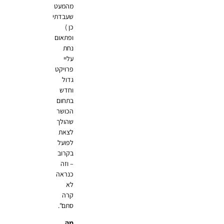
מהמעט
שעבדתי
כן )
ופתאום
נחת
עליי
פרויקט
גדול
וחדש
בתחום
הכושר
שהולך
לצאת
לפועל
בקרוב
– וזה
כנראה
לא
קרה
סתם".
מה