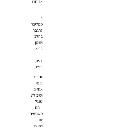
ארוחות
!
*
ממליצה
לתגבר
בחלבון
ושומן
בריא
–
דגים,
ביצים,
יוגורט,
טופו
אגוזים
ושיבולת
שועל
– הם
משביעים
יותר
וימנעו