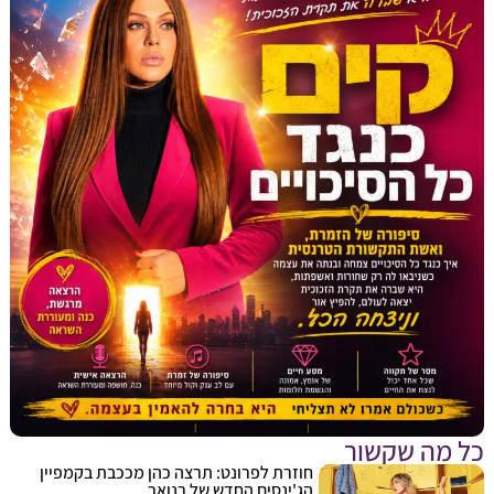
מה שקשור
חוזרת לפרונט: תרצה כהן מככבת בקמפיין
הג'ינסים החדש של רנואר