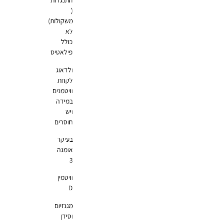
התנגדות
(
משקולות)
לא
כולל
פילאטיס
ולדאוג
לקחת
וויטמנים
במידה
ויש
חוסרים
בעיקר
אומגה
3
וויטמין
D
מגנזיום
וסידן