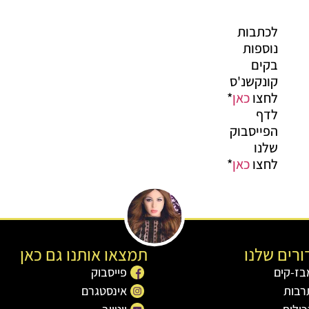
לכתבות
נוספות
בקים
קונקשנ'ס
לחצו
כאן
*
לדף
הפייסבוק
שלנו
לחצו
כאן
*
רים שלנו
תמצאו אותנו גם כאן
בז-קים
פייסבוק
רבות
אינסטגרם