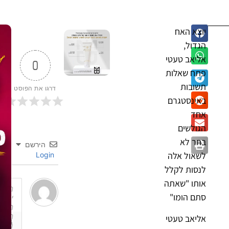
יוצא האח
הגדול,
אליאב טעטי
0
פתח שאלות
תשובות
דרגו את הפוסט
באינסטגרם
אחד
הגולשים
בחר לא
הירשם
לשאול אלה
Login
לנסות לקלל
אותו "שאתה
סתם הומו"
אליאב טעטי