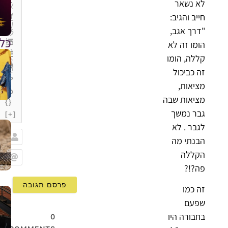
לא נשאר
חייב והגיב:
"דרך אגב,
כל
הומו זה לא
קללה, הומו
זה כביכול
מציאות,
מציאות שבה
{}
גבר נמשך
[+]
לגבר . לא
הבנתי מה
שם
הקללה
פה?!?
Email
זה כמו
שפעם
בחבורה היו
0