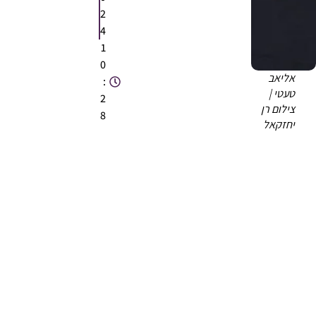
2
4
1
0
אליאב
:
טעטי |
2
צילום רן
8
יחזקאל