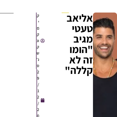
אליאב
ק
י
טעטי
ם
ק
מגיב
ונ
"הומו
ק
ש
זה לא
נ'
ס
קללה"
2
9
/
1
2
/
2
0