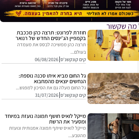
 מה שקשור
חוזרת לפרונט: תרצה כהן מככבת
בקמפיין הג'ינסים החדש של רנואר
תרצה כהן ממשיכה לבסס את מעמדה
בעולם...
קים קונקשנ'ס
06/08/2026
גל החום מביא איתו סכנה נוספת:
הנחשים יוצאים מהמחבוא
גל החום מעלה גם את הסיכון למפגש...
קים קונקשנ'ס
31/07/2026
מייקל לואיס חושף תמונה נועזת במיוחד
ומסעיר את הרשת
מייקל לואיס שיתף תמונה אמנותית ונועזת
מהטבע...