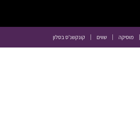
תרבות
רכילות
טלוויזיה
מוסיקה
שווים
קו
מוסיקה
שווים
קונקשנ'ס בסלון