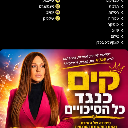
בז-קים
פייסבוק
רבות
אינסטגרם
כילות
יוטיוב
לווזיה
טיקטוק
וסיקה
ווים
ילום
ונקשנ'ס בסלון