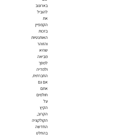
בארונוב
להוביל
את
הקמפיין
בזכות
האותנטיות
והזוהר
שהיא
מביאה
למסך
ולמדיה
החברתית.
אם גם
אתם
חולמים
על
הקיץ
הקרוב,
הקולקציה
החדשה
בהחלט