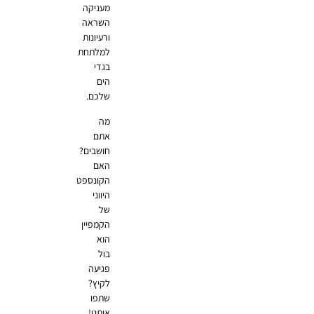
מעניקה
השראה
ורעיונות
למלתחת
בגדי
הים
שלכם.
מה
אתם
חושבים?
האם
הקונספט
היווני
של
הקמפיין
הוא
בול
פגיעה
לקיץ?
שתפו
אותנו!