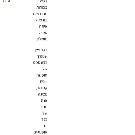
OMMENTS
לקיץ
בכוחות
מחודשים
ומביאה
איתה
סטייל
מושלם.
בקמפיין,
שנערך
בקונספט
של
חופשה
יוונית
קסומה,
מציגה
אנה
מגוון
של
בגדי
ים
אופנתיים