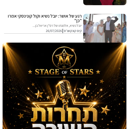
רגע של אושר: יובל נשיא וקול קונינסקי אמרו
"כן"
יובל נשיא, אלמנתו של רס"ן אריאל בן...
קים קונקשנ'ס
26/07/2026