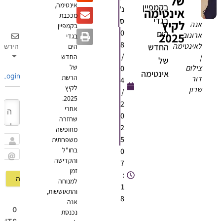
של
אינטימה,
בקמפיין
נ'
אינטימה
מככבת
בגדי
ס
לקיץ
אנה
בקמפיין
0
הים
2025
ארונוב
בגדי
8
לאינטימה
החדש
הירשם
הים
/
|
החדש
של
צילום
של
0
אינטימה
Login
הרשת
דור
4
לקיץ
שרון
/
2025.
2
אחרי
0
שחזרה
2
מחופשה
5
משפחתית
שם
בחו"ל
0
והקדישה
7
Email
זמן
:
למנוחה
1
והתאוששות,
8
אנה
0
נכנסת