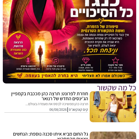
מה שקשור
חוזרת לפרונט: תרצה כהן מככבת בקמפיין
הג'ינסים החדש של רנואר
תרצה כהן ממשיכה לבסס את מעמדה בעולם...
קים קונקשנ'ס
06/08/2026
גל החום מביא איתו סכנה נוספת: הנחשים
יוצאים מהמחבוא