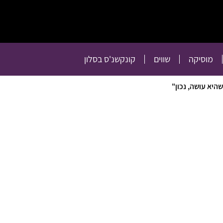
תרבות
רכילות
טלוויזיה
מוסיקה
שווים
קו
מוסיקה
שווים
קונקשנ'ס בסלון
יא עושה, נכון"