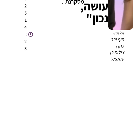
מסקרנת".
עושה,
2
5
נכון"
1
4
אלאיה
:
הוף ובר
2
כהן |
3
צילום רן
יחזקאל