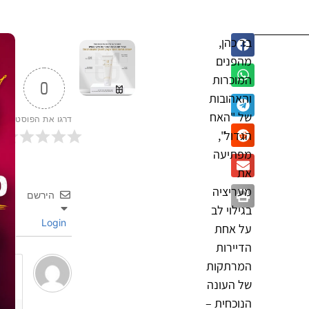
בר כהן,
מהפנים
המוכרות
0
והאהובות
של "האח
דרגו את הפוסט
הגדול",
מפתיעה
את
מעריציה
הירשם
בגילוי לב
Login
על אחת
הדיירות
המרתקות
של העונה
הנוכחית –