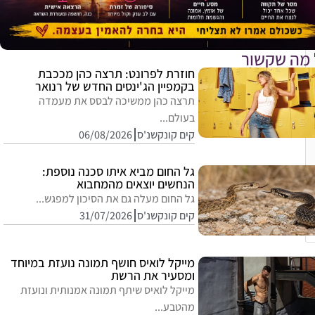
 מה שקשור
חוזרת לפרונט: תרצה כהן מככבת
בקמפיין הג'ינסים החדש של רנואר
תרצה כהן ממשיכה לבסס את מעמדה
בעולם...
קים קונקשנ'ס
06/08/2026
גל החום מביא איתו סכנה נוספת:
הנחשים יוצאים מהמחבוא
גל החום מעלה גם את הסיכון למפגש...
קים קונקשנ'ס
31/07/2026
מייקל לואיס חושף תמונה נועזת במיוחד
ומסעיר את הרשת
מייקל לואיס שיתף תמונה אמנותית ונועזת
מהטבע...