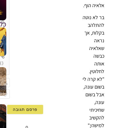
אלאיה הוף.
בר לא נוטה
כל
להתלהב
בקלות, אך
נראה
שאלאיה
כבשה
אותה
{}
[+]
לחלוטין.
"לא קרה לי
בשום עונה,
שם
אבל בשום
Email
עונה,
שחיכיתי
להקשיב
למישהי,"
0