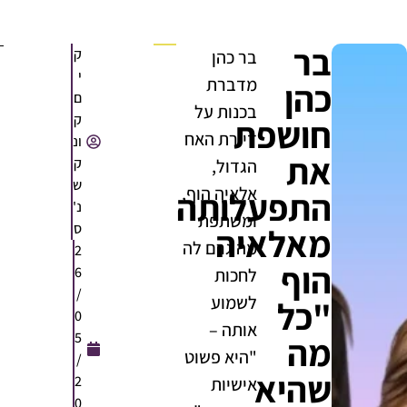
בר
ק
בר כהן
י
מדברת
כהן
ם
בכנות על
ק
חושפת
דיירת האח
ונ
את
ק
הגדול,
ש
אלאיה הוף,
התפעלותה
נ'
ומשתפת
ס
מאלאיה
מה גרם לה
2
הוף
6
לחכות
/
לשמוע
"כל
0
אותה –
5
מה
"היא פשוט
/
שהיא
2
אישיות
0