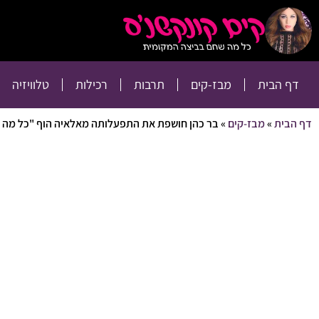
דף הבית
מבז-קים
דף הבית
מבז-קים
תרבות
רכילות
טלוויזיה
דף הבית
»
מבז-קים
»
בר כהן חושפת את התפעלותה מאלאיה הוף "כל מה שה