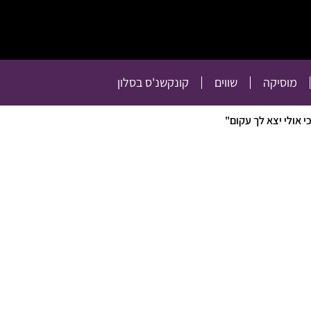
תרבות
רכילות
טלוויזיה
מוסיקה
שווים
קו
מוסיקה
שווים
קונקשנ'ס בסלון
 אולי יצא לך עקום"