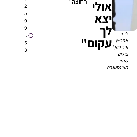
החוצה"
אולי
2
5
יצא
0
לך
9
לוסי
:
עקום"
אהריש
5
ובר כהן |
3
צילום
מתוך
האינסטגרם