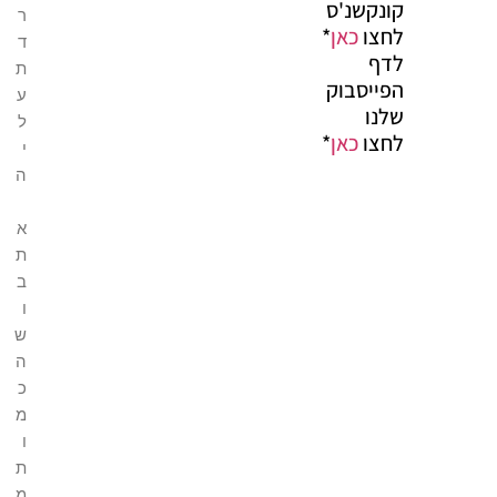
קונקשנ'ס
ר
לחצו
כאן
*
ד
לדף
ת
הפייסבוק
ע
שלנו
ל
לחצו
כאן
*
י
ה
א
ת
ב
ו
ש
ה
כ
מ
ו
ת
מ