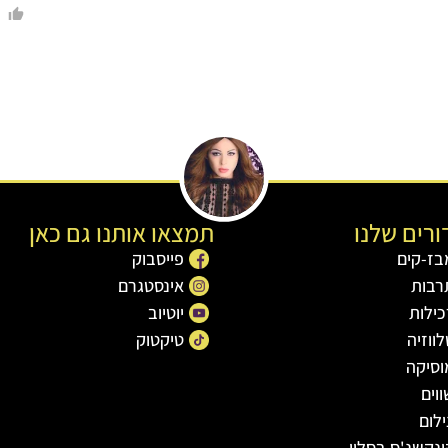
רים שלנו
תמצאו אותנו גם כאן
בז-קים
פייסבוק
רבות
אינסטגרם
כילות
יוטיוב
ווזיה
טיקטוק
וסיקה
וים
לום
ונקשנ'ס בסלון