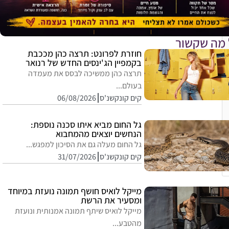
 מה שקשור
חוזרת לפרונט: תרצה כהן מככבת
בקמפיין הג'ינסים החדש של רנואר
תרצה כהן ממשיכה לבסס את מעמדה
בעולם...
קים קונקשנ'ס
06/08/2026
גל החום מביא איתו סכנה נוספת:
הנחשים יוצאים מהמחבוא
גל החום מעלה גם את הסיכון למפגש...
קים קונקשנ'ס
31/07/2026
מייקל לואיס חושף תמונה נועזת במיוחד
ומסעיר את הרשת
מייקל לואיס שיתף תמונה אמנותית ונועזת
מהטבע...