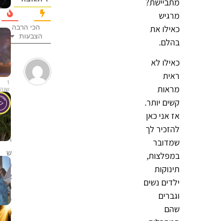
מתביישת?
מרגיש
כאילו את
הכי הרבה
הצבעות
בהלם.
כאילו לא
טוב
ראית
1
מראות
שנה
לפני
קשים יותר.
אז אני כאן
להזכיר לך
י
שמדובר
ש
במפלצות,
ר
תינוקות
א
ילדים נשים
ל
וגברים
י
שהם
ת