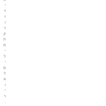
י
ד
ז
ו
ר
ק
ת
מ
י
ל
י
ם
ל
א
ו
י
ר
.