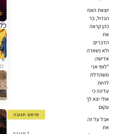
יוצאת האח
הגדול, בר
כל
כהן קראה
את
הדברים
ולא נשארה
אדישה:
"לוסי אני
{}
[+]
משתדלת
להיות
עדינה כי
שם
אולי יצא לך
Email
עקום
אבל על זה
את
1
תגובה