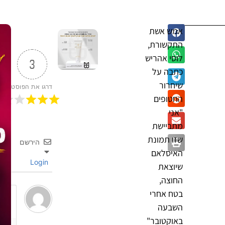
אמש אשת
התקשורת,
לוסי אהריש
3
כתבה על
שיחרור
דרגו את הפוסט
החטופים
"אני
מתביישת
שזו תמונת
הירשם
האיסלאם
Login
שיוצאת
החוצה,
בטח אחרי
השבעה
באוקטובר"