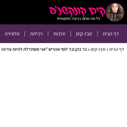
דף הבית
מבז-קים
דף הבית
מבז-קים
תרבות
רכילות
טלוויזיה
דף הבית
»
מבז-קים
»
בר כהן נגד לוסי אהריש "אני משתדלת להיות עדינה כי