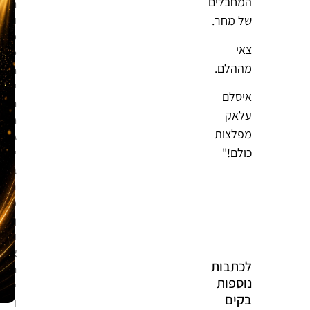
המחבלים
מ
של מחר.
ו
ס
צאי
ל
מההלם.
מ
י
איסלם
ת
עלאק
מ
מפלצות
ג
כולם!"
י
ב
ה
כ
ך
ו
א
לכתבות
ת
נוספות
י
בקים
ו