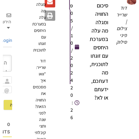
ומגלה
סיכום
ס
דוד
מה
0
החוויה
שרייר
עלה
5
|
ומגלה
הירשם
במערכת
/
צילום
מה עלה
היחסים
פיני
1
עם
במערכת
Login
סילוק
0
זוגתו
היחסים
/
לתוכנית
עם זוגתו
2
דוד
לתוכנית,
0
שרייר:
מה
2
"וואו
4
דעתכם,
איך
שם
מסכמים
2
ידעתם
את
0
Email
או לא?
החוויה
:
הזאת?
2
לפני
6
שנה
0
וחצי
OMMENTS
קיבלתי