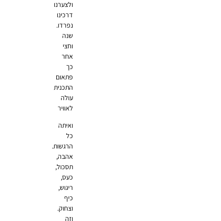
ולצערנו
דרכינו
נפרדו.
שנה
וחצי
אחר
כך
פתאום
התכנית
עולה
לאוויר
ואיתה
כל
הרגשות.
אהבה,
תסכול,
כעס,
ריגוש,
כיף
וצחוק.
וזה