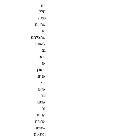
רק
חלק
ממה
שחווינו
שם,
שהצלחנו
להעביר
גם
במסך.
אז
כמובן
אנחנו
בני
אדם
וגם
אותנו
זה
החזיר
אחורה
איפשהו
ופתאום