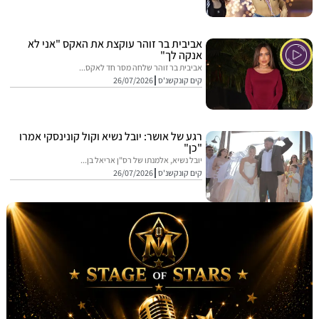
אביבית בר זוהר עוקצת את האקס "אני לא
אנקה לך"
אביבית בר זוהר שלחה מסר חד לאקס...
קים קונקשנ'ס
26/07/2026
רגע של אושר: יובל נשיא וקול קונינסקי אמרו
"כן"
יובל נשיא, אלמנתו של רס"ן אריאל בן...
קים קונקשנ'ס
26/07/2026