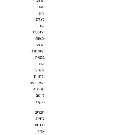
הרגע,
טסתי
ליוון
לצלם
את
התכנית
ומאותו
הרגע
התמסרתי
במאה
אחוז
לתהליך
ולחוויה
המטורפת
שהייתה
לי שם
ולקחתי
חברים
לחיים.
נכנסתי
אחד