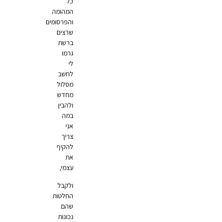
כל
המהומה
והפרסומים
שרצים
ברשת
גרמו
לי
לחשב
מסלול
מחדש
ולהבין
במה
אני
צריך
להקיף
את
עצמי,
ולקבל
החלטות
שהם
נכונות