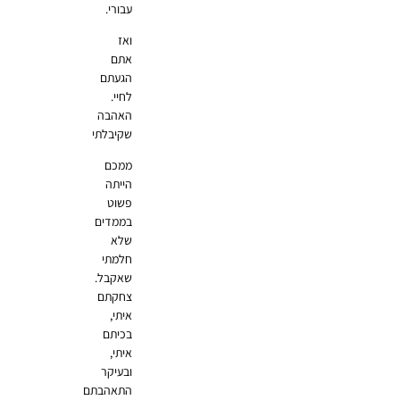
עבורי.
ואז
אתם
הגעתם
לחיי.
האהבה
שקיבלתי
ממכם
הייתה
פשוט
בממדים
שלא
חלמתי
שאקבל.
צחקתם
איתי,
בכיתם
איתי,
ובעיקר
התאהבתם