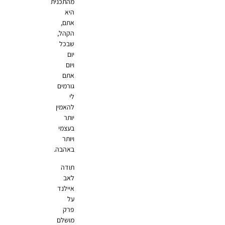
מהתכנית
היא
אתם,
הקהל,
שבכל
יום
ויום
אתם
גורמים
לי
להאמין
יותר
בעצמי
ויותר
באהבה.
תודה
לאב
איילנד
על
פרק
מושלם