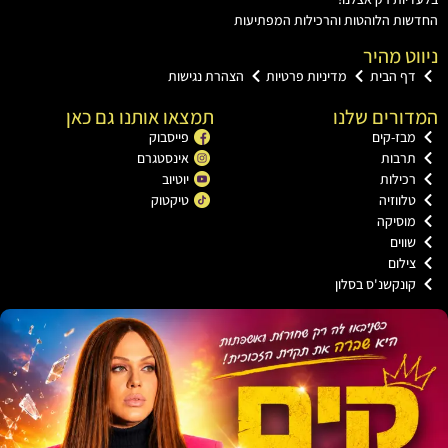
ת הלוהטות והרכילות המפתיעות
ט מהיר
ף הבית
מדיניות פרטיות
הצהרת נגישות
רים שלנו
תמצאו אותנו גם כאן
בז-קים
פייסבוק
רבות
אינסטגרם
כילות
יוטיוב
ווזיה
טיקטוק
וסיקה
וים
ילום
ונקשנ'ס בסלון