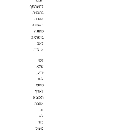
הצעה
להשתתף
בתכנית
אהבה
ראשונה
מסוגה
בישראל,
לאב
איילנד.
למי
שלא
יודע,
לגור
מחוץ
לארץ
ולמצוא
אהבה
זה
לא
כזה
פשוט