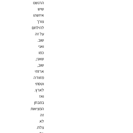
הרגשנו
שיש
איזשהו
צורך
להילחם
על זה
שוב.
ואני
כמו
שאני,
שוב,
ארזתי
מזוודה
וטסתי
לארץ.
ואז
במבחן
המציאות
זה
לא
צלח.