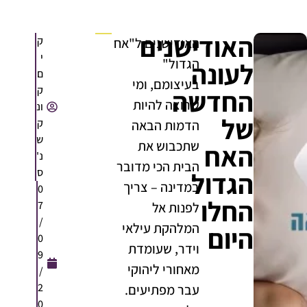
האודישנים
ק
האודישנים ל"אח
י
הגדול"
לעונה
ם
בעיצומם, ומי
ק
החדשה
שרוצה להיות
ונ
של
ק
הדמות הבאה
ש
שתכבוש את
האח
נ'
הבית הכי מדובר
ס
הגדול
במדינה – צריך
0
החלו
7
לפנות אל
/
המלהקת עילאי
היום
0
וידר, שעומדת
9
מאחורי ליהוקי
/
2
עבר מפתיעים.
0