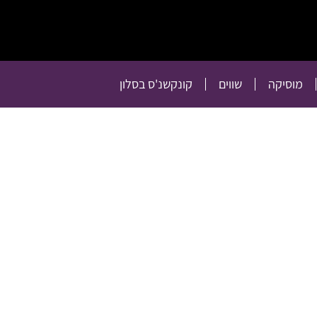
תרבות
רכילות
טלוויזיה
מוסיקה
שווים
קו
מוסיקה
שווים
קונקשנ'ס בסלון