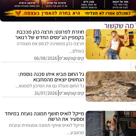
 מה שקשור
חוזרת לפרונט: תרצה כהן מככבת
בקמפיין הג'ינסים החדש של רנואר
תרצה כהן ממשיכה לבסס את מעמדה
בעולם...
קים קונקשנ'ס
06/08/2026
גל החום מביא איתו סכנה נוספת:
הנחשים יוצאים מהמחבוא
גל החום מעלה גם את הסיכון למפגש...
קים קונקשנ'ס
31/07/2026
E
מייקל לואיס חושף תמונה נועזת במיוחד
ומסעיר את הרשת
מייקל לואיס שיתף תמונה אמנותית ונועזת
מהטבע...