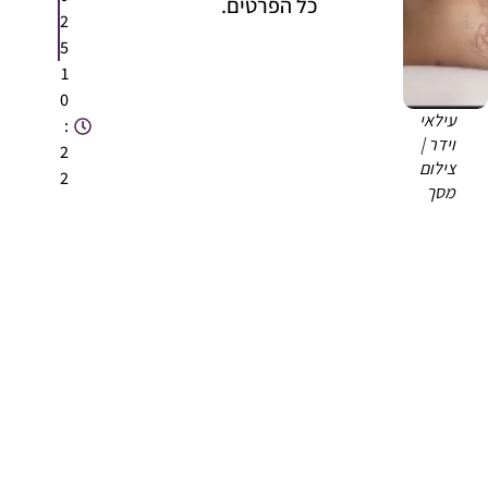
כל הפרטים.
2
5
1
0
עילאי
:
וידר |
2
צילום
2
מסך