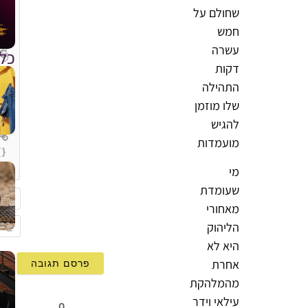
שחולם על
חמש
עשרה
כל
דקות
התהילה
שלו מוזמן
להגיש
מועמדות
{}
[+]
מי
שעומדת
מאחורי
שם
הליהוק
mail
היא לא
אחרת
מהמלהקת
עילאי וידר
0