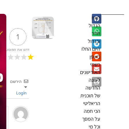
האח
הגדול
חוזר
1
ובגדול
היום החלו
דרגו את הפוסט
באופן
רשמי
האודישנים
לעונה
הירשם
החדשה
Login
של תוכנית
הריאליטי
הכי חמה
על המסך
וכל מי