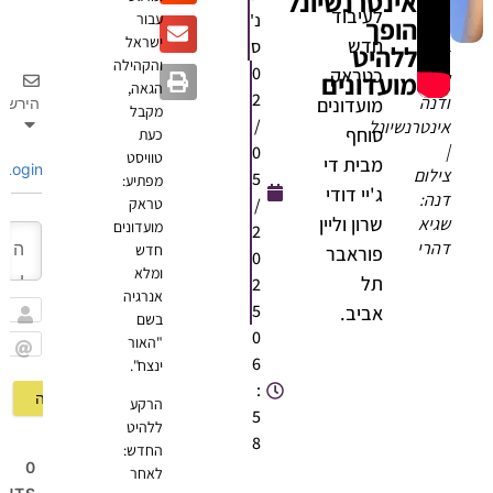
אינטרנשיונל
לעיבוד
נ'
עבור
הופך
ישראל
חדש
ס
ללהיט
דודי
והקהילה
0
כטראק
מועדונים
שרון
הגאה,
2
ודנה
מועדונים
הירשם
מקבל
/
אינטרנשיונל
סוחף
כעת
|
0
טוויסט
מבית די
Login
צילום
5
מפתיע:
ג'יי דודי
דנה:
/
טראק
שרון וליין
שגיא
מועדונים
2
דהרי
חדש
פוראבר
0
ומלא
תל
2
אנרגיה
5
אביב.
בשם
שם
0
"האור
6
ינצח".
Email
:
הרקע
5
ללהיט
8
החדש:
0
לאחר