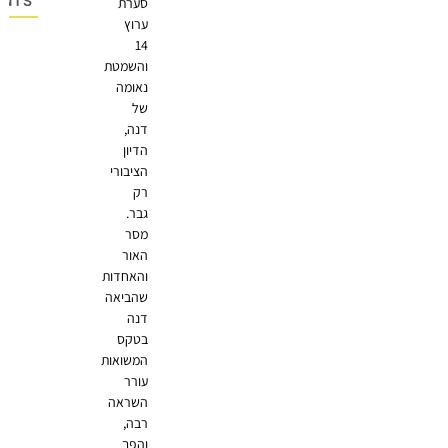
OMMENTS
סערת
ערוץ
14
והשמטת
נאומה
של
דנה,
הדיון
הציבורי
רק
גבר.
מסר
האור
והאחדות
שהביאה
דנה
בטקס
המשואות
עורר
השראה
רבה,
והפך