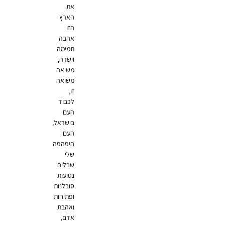
את
הארץ
הזו
אהבה
תמימה
וישרה,
משיאה
משואה
זו,
לכבוד
העם
בישראל,
העם
היפהפה
שלי
שבליבו
נטועות
סובלנות
ופתיחות
ואהבת
אדם,