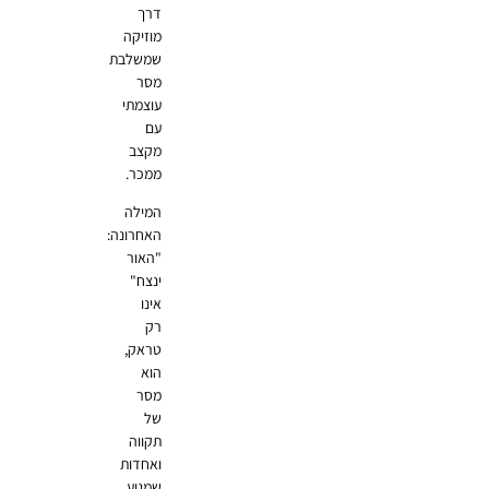
דרך
מוזיקה
שמשלבת
מסר
עוצמתי
עם
מקצב
ממכר.
המילה
האחרונה:
"האור
ינצח"
אינו
רק
טראק,
הוא
מסר
של
תקווה
ואחדות
שמגיע