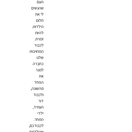
העם
שהגשים
לי את
חלום
הילדות.
להיות
זמרת.
לכבוד
המחויבות
שלנו
כחברה
למגר
את
הפחד
מהשונה,
ולכבוד
דור
העתיד,
ילדי
המחר.
לכבודכם,
שנולדתם