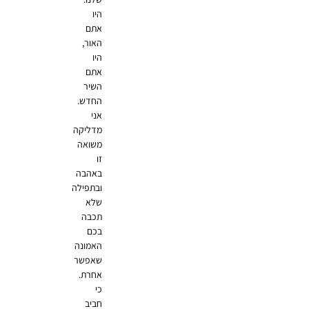
היו
אתם
האור,
היו
אתם
השיר
החדש.
אני
מדליקה
משואה
זו
באהבה
ובתפילה
שלא
תכבה
בכם
האמונה
שאפשר
אחרת.
כי
חביב