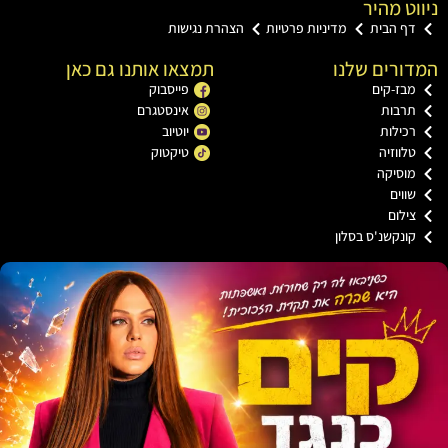
ט מהיר
ף הבית
מדיניות פרטיות
הצהרת נגישות
רים שלנו
תמצאו אותנו גם כאן
בז-קים
פייסבוק
רבות
אינסטגרם
כילות
יוטיוב
ווזיה
טיקטוק
וסיקה
וים
ילום
ונקשנ'ס בסלון