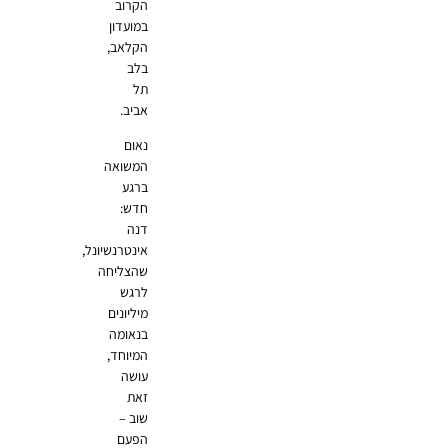
הקרוב
במועדון
הקלאב,
בלב
תל
אביב.
נאום
המשואה
ברגע
חדש:
דנה
אינטרנשיונל,
שהצליחה
לרגש
מיליונים
בנאומה
המיוחד,
עושה
זאת
שוב –
הפעם