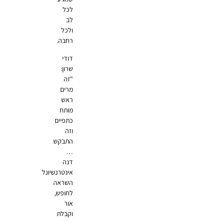
לכל
לב
ולכל
רחבה.
דודי
שרון:
"זה
מרים
ראש
מותח
כתפיים
וזה
התבקש
…
דנה
אינטרנשיונל
השראה
לחופש,
אור
וקבלת