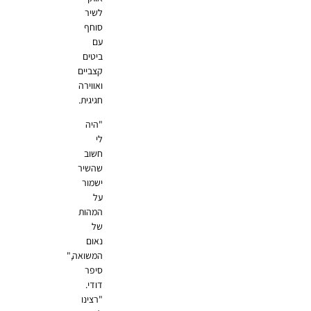
לשיר
סוחף
עם
ביטים
קצביים
ואווירה
חגיגית.
"היה
לי
חשוב
שהשיר
ישמור
על
המהות
של
נאום
המשואה,"
סיפר
דודי.
"רצינו