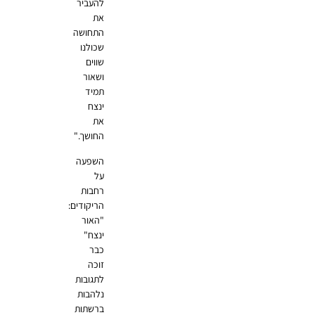
להעביר
את
התחושה
שכולנו
שווים
ושאור
תמיד
ינצח
את
החושך."
השפעה
על
רחבות
הריקודים:
"האור
ינצח"
כבר
זוכה
לתגובות
נלהבות
ברשתות