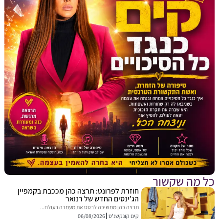
מה שקשור
חוזרת לפרונט: תרצה כהן מככבת בקמפיין
הג'ינסים החדש של רנואר
תרצה כהן ממשיכה לבסס את מעמדה בעולם...
קים קונקשנ'ס
06/08/2026