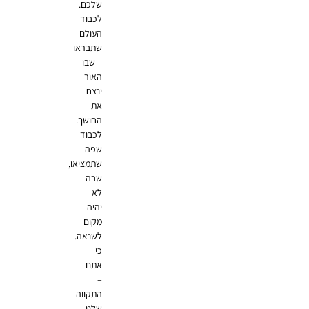
שלכם.
לכבוד
העולם
שתבראו
– שבו
האור
ינצח
את
החושך.
לכבוד
שפה
שתמציאו,
שבה
לא
יהיה
מקום
לשנאה.
כי
אתם
–
התקווה
שלנו.