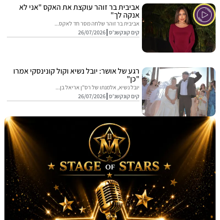
אביבית בר זוהר עוקצת את האקס "אני לא
אנקה לך"
אביבית בר זוהר שלחה מסר חד לאקס...
קים קונקשנ'ס
26/07/2026
רגע של אושר: יובל נשיא וקול קונינסקי אמרו
"כן"
יובל נשיא, אלמנתו של רס"ן אריאל בן...
קים קונקשנ'ס
26/07/2026