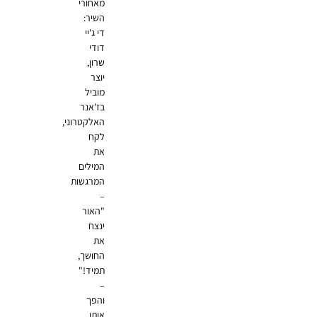
מאחורי
השיר:
די ג'יי
דודי
שרון,
יוצר
מוביל
בז'אנר
האלקטרוני,
לקח
את
המילים
המרגשות
–
"האור
ינצח
את
החושך,
תמיד!"
–
והפך
אותן