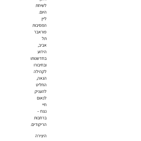
לשיחת
היום.
ליין
המסיבות
פוראבר
תל
אביב,
הידוע
בחדשנותו
ובחיבורו
לקהילה
הגאה,
החליט
להעניק
לנאום
חיי
נצח –
ברחבות
הריקודים.
היצירה