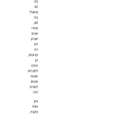
בת
42
ונטעלי
בת
40,
אחרי
שנים
שבהן
לא
היו
קרובות,
הן
הפכו
לחברות
טובות
שינסו
לשרוד
יחד.
ציון
ושלו
מקנזי,