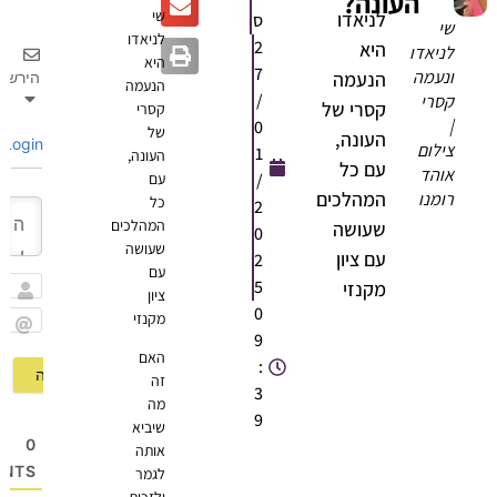
העונה?
שי
לניאדו
ס
שי
לניאדו
2
היא
לניאדו
היא
7
ונעמה
הנעמה
הירשם
הנעמה
/
קסרי
קסרי של
קסרי
|
0
של
העונה,
Login
צילום
1
העונה,
עם כל
אוהד
/
עם
המהלכים
רומנו
כל
2
המהלכים
שעושה
0
שעושה
עם ציון
2
עם
5
מקנזי
ציון
שם
0
מקנזי
9
Email
האם
:
זה
3
מה
9
שיביא
0
אותה
OMMENTS
לגמר