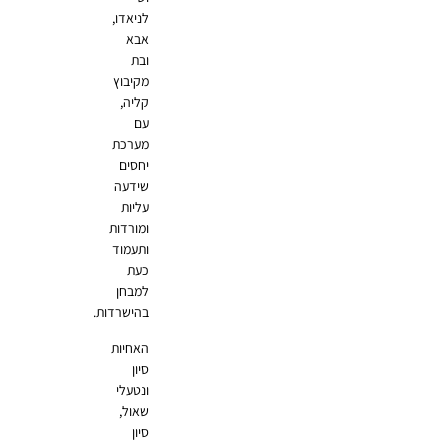
לניאדו,
אבא
ובת
מקיבוץ
קליה,
עם
מערכת
יחסים
שידעה
עליות
ומורדות
ותעמוד
כעת
למבחן
בהישרדות.
האחיות
סיון
ונטעלי
שאול,
סיון