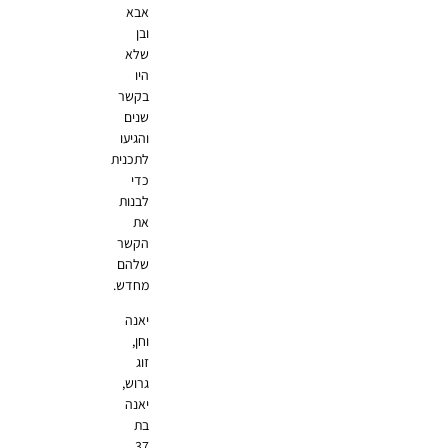
אבא
ובן
שלא
היו
בקשר
שנים
והגיעו
לתכנית
כדי
לבנות
את
הקשר
שלהם
מחדש.
יאנה
וחן,
זוג
גרוש,
יאנה
בת
37,