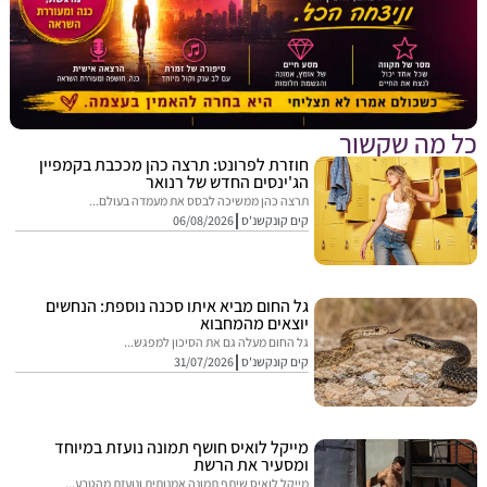
מה שקשור
חוזרת לפרונט: תרצה כהן מככבת בקמפיין
הג'ינסים החדש של רנואר
תרצה כהן ממשיכה לבסס את מעמדה בעולם...
קים קונקשנ'ס
06/08/2026
גל החום מביא איתו סכנה נוספת: הנחשים
יוצאים מהמחבוא
גל החום מעלה גם את הסיכון למפגש...
קים קונקשנ'ס
31/07/2026
מייקל לואיס חושף תמונה נועזת במיוחד
ומסעיר את הרשת
מייקל לואיס שיתף תמונה אמנותית ונועזת מהטבע...