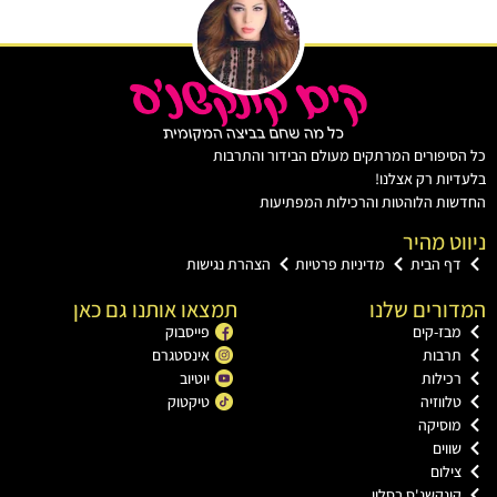
יפורים המרתקים מעולם הבידור והתרבות
ות רק אצלנו!
ת הלוהטות והרכילות המפתיעות
ט מהיר
ף הבית
מדיניות פרטיות
הצהרת נגישות
רים שלנו
תמצאו אותנו גם כאן
בז-קים
פייסבוק
רבות
אינסטגרם
כילות
יוטיוב
ווזיה
טיקטוק
וסיקה
וים
ילום
ונקשנ'ס בסלון