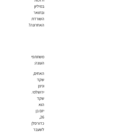
ולזכות
במיליון
ובתואר
השורדת
האחרונה?
משתתפי
העונה:
האחים,
שקד
וניצן
ירושלמי.
שקד
הוא
יזם בן
26,
כדורסלן
לשעבר