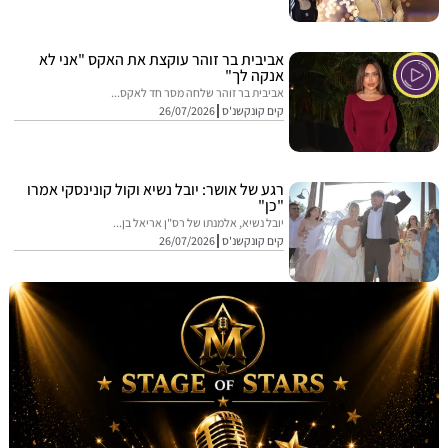
אביבית בר זוהר עוקצת את האקס "אני לא
אנקה לך"
אביבית בר זוהר שלחה מסר חד לאקס...
קים קונקשנ'ס
26/07/2026
רגע של אושר: יובל נשיא וקול קונינסקי אמרו
"כן"
יובל נשיא, אלמנתו של רס"ן אריאל בן...
קים קונקשנ'ס
26/07/2026