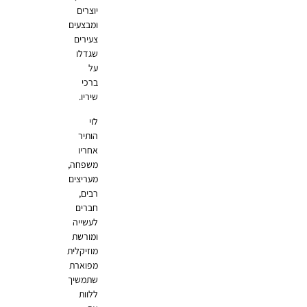
יוצרים
ומבצעים
צעירים
שגדלו
על
ברכי
שיריו.
לוי
הותיר
אחריו
משפחה,
מעריצים
רבים,
חברים
לעשייה
ומורשת
מוזיקלית
מפוארת
שתמשיך
ללוות