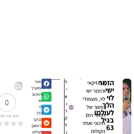
הזמר
ל
הזמר
המוזיקאי
ישי
המוערך
י
והזמר ישי
והאהוב
לוי
א
לוי, מעמודי
ישי
0
הלך
ו
התווך של
לוי
לעולמו
ר
הלך
הזמר הים
דרגו את הפוסט
בגיל
ק
הבוקר
תיכוני ואחד
ל
63
(ראשון)
הקולות
ו
לעולמו