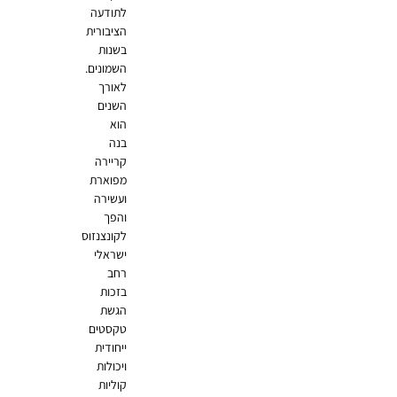
לתודעה
הציבורית
בשנות
השמונים.
לאורך
השנים
הוא
בנה
קריירה
מפוארת
ועשירה
והפך
לקונצנזוס
ישראלי
רחב
בזכות
הגשת
טקסטים
ייחודית
ויכולות
קוליות