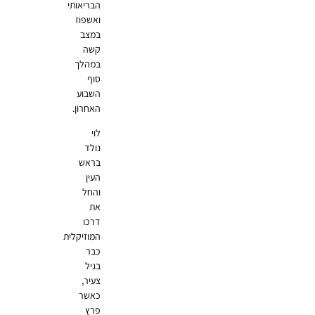
הבריאותי
ואשפוז
במצב
קשה
במהלך
סוף
השבוע
האחרון.
לוי
נולד
בראש
העין
והחל
את
דרכו
המוזיקלית
כבר
בגיל
צעיר,
כאשר
פרץ