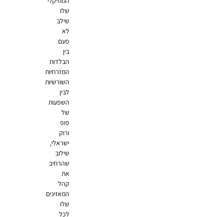
המוזיקלי
שלו
שילב
לא
פעם
בין
הבלדות
המזרחיות
השורשיות
לבין
השפעות
של
פופ
ורוק
ישראלי,
שילוב
שהרחיב
את
קהל
המאזינים
שלו
לכל