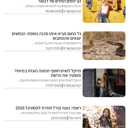
הג'ינסים החדש של רנואר
תרצה כהן ממשיכה לבסס את מעמדה בעולם...
קים קונקשנ'ס
06/08/2026
גל החום מביא איתו סכנה נוספת: הנחשים
יוצאים מהמחבוא
גל החום מעלה גם את הסיכון למפגש...
קים קונקשנ'ס
31/07/2026
מייקל לואיס חושף תמונה נועזת במיוחד
ומסעיר את הרשת
מייקל לואיס שיתף תמונה אמנותית ונועזת מהטבע...
קים קונקשנ'ס
27/07/2026
רשמי: נועה קירל חוזרת לפסטיגל 2026
נועה קירל חוזרת לפסטיגל 2026 כחלק מחגיגות...
ליאור קלו
26/07/2026