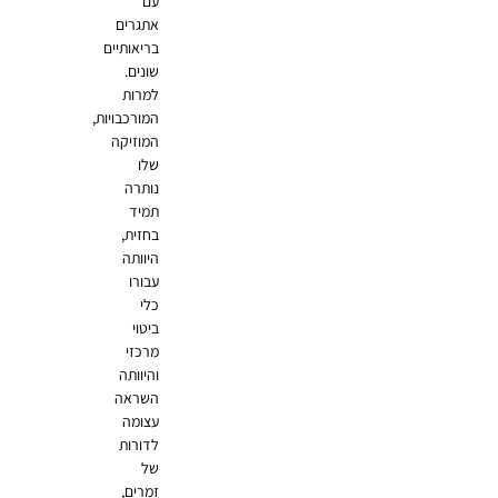
עם
אתגרים
בריאותיים
שונים.
למרות
המורכבויות,
המוזיקה
שלו
נותרה
תמיד
בחזית,
היוותה
עבורו
כלי
ביטוי
מרכזי
והיוותה
השראה
עצומה
לדורות
של
זמרים,