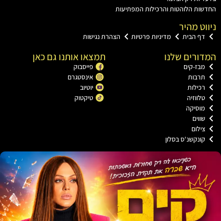
ת הלוהטות והרכילות המפתיעות
ט מהיר
ף הבית
מדיניות פרטיות
הצהרת נגישות
רים שלנו
תמצאו אותנו גם כאן
ז-קים
פייסבוק
רבות
אינסטגרם
ילות
יוטיוב
ווזיה
טיקטוק
וסיקה
וים
לום
נקשנ'ס בסלון