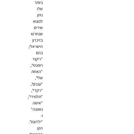
ביותר
שלו
ניתן
למצוא
שירים
שנחרטו
בזיכרון
הישראלי,
בהם
"ריקוד
רומנטי",
"האחת
שלי",
"עננים",
"רקדי",
"תלמידי",
"אישה
נאמנה"
ו-
"ילדונת".
הקו