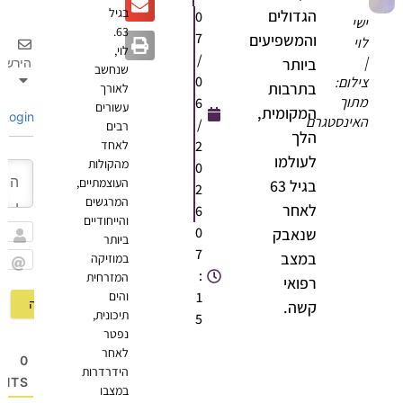
בגיל
הגדולים
0
שי
63.
7
והמשפיעים
וי
לוי,
/
ביותר
הירשם
שנחשב
0
ילום:
בתרבות
לאורך
תוך
6
עשורים
המקומית,
Login
אינסטגרם
/
רבים
הלך
2
לאחד
לעולמו
מהקולות
0
העוצמתיים,
בגיל 63
2
המרגשים
לאחר
6
והייחודיים
0
שנאבק
ביותר
שם
7
במצב
במוזיקה
:
המזרחית
Email
רפואי
1
והים
קשה.
תיכונית,
5
נפטר
לאחר
0
הידרדרות
OMMENTS
במצבו