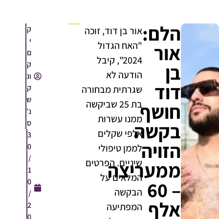
הלם:
ק
אור בן דוד, זוכה
י
"האח הגדול
אור
ם
2024", קיבל
ק
בן
הודעה לא
ונ
דוד
ק
שגרתית מבחורה
ש
בת 25 שביקשה
חושף
נ'
ממנו עשרות
ס
בקשה
אלפי שקלים
3
הזויה
0
לממן טיפולי
/
שיניים. הפרטים
ממעריצה
1
המלאים על
0
– 60
הבקשה
/
אלף
2
המפתיעה
0