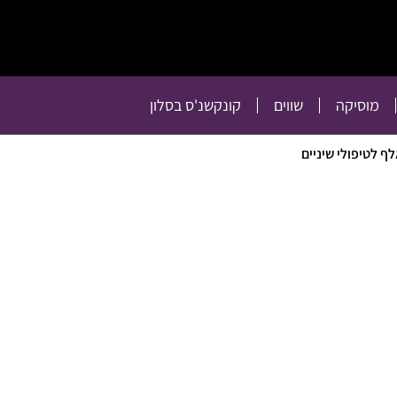
תרבות
רכילות
טלוויזיה
מוסיקה
שווים
קו
מוסיקה
שווים
קונקשנ'ס בסלון