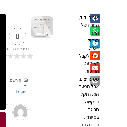
אור בן דוד,
הזוכה של
האח
0
הגדול
2024,
דרגו את הפוסט
רגיל לקבל
לא מעט
הודעות
ממעריצים,
הירשם
אבל הפעם
Login
הוא נתקל
בבקשה
חריגה
במיוחד.
בחורה בת