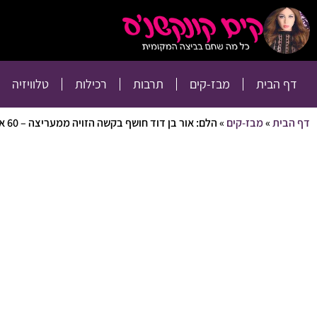
דף הבית
מבז-קים
דף הבית
מבז-קים
תרבות
רכילות
טלוויזיה
דף הבית
»
מבז-קים
»
הלם: אור בן דוד חושף בקשה הזויה ממעריצה – 60 אלף לטיפולי שיניים