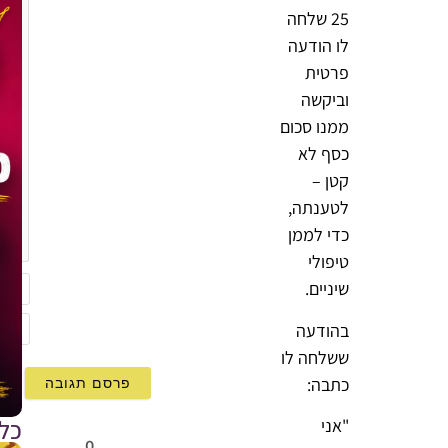
25 שלחה
לו הודעה
פרטית
וביקשה
ממנו סכום
כסף לא
קטן –
לטענתה,
{}
כדי לממן
[+]
טיפולי
שיניים.
שם
בהודעה
mail
ששלחה לו
כתבה:
כל
"אני
0