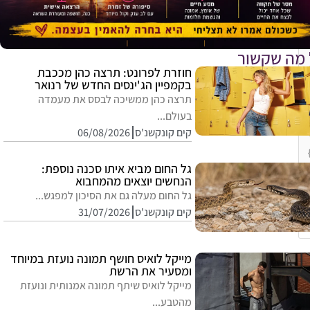
 מה שקשור
חוזרת לפרונט: תרצה כהן מככבת
בקמפיין הג'ינסים החדש של רנואר
תרצה כהן ממשיכה לבסס את מעמדה
בעולם...
קים קונקשנ'ס
06/08/2026
גל החום מביא איתו סכנה נוספת:
הנחשים יוצאים מהמחבוא
גל החום מעלה גם את הסיכון למפגש...
קים קונקשנ'ס
31/07/2026
E
מייקל לואיס חושף תמונה נועזת במיוחד
ומסעיר את הרשת
מייקל לואיס שיתף תמונה אמנותית ונועזת
מהטבע...