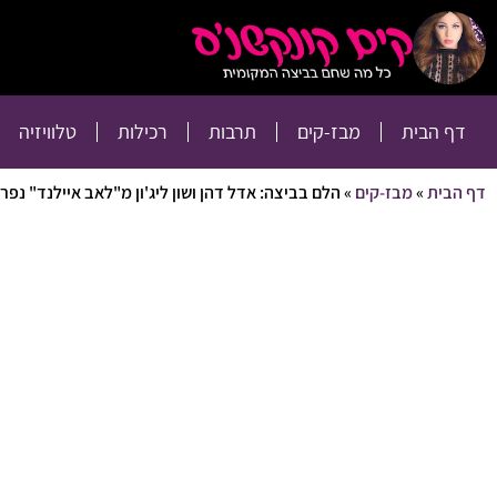
דף הבית
מבז-קים
דף הבית
מבז-קים
תרבות
רכילות
טלוויזיה
דף הבית
»
מבז-קים
»
הלם בביצה: אדל דהן ושון ליג'ון מ"לאב איילנד" נפר