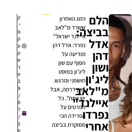
הלם
ק
הזוג האחרון
י
ששרד מ"לאב
בביצה:
ם
איילנד ישראל"
ק
אדל
נפרד: אדל דהן
ונ
דהן
ק
מודיעה על
ש
הסוף עם שון
ושון
נ'
ליג'ון בפוסט
ס
ליג'ון
חושפני ומרגש.
2
מ"לאב
9
"אין דרמה, אבל
/
יש אמת". כל
איילנד"
0
הפרטים על
7
נפרדו
הפרידה הכי
/
אחרי
2
מסוקרת בביצה
0