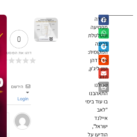
פרידה
מפתיעה
ומטלטלת
0
בביצה
המקומית:
דרגו את הפוסט
אדל דהן
ושון ליג'ון,
הזוג
שכולנו
הירשם
התאהבנו
Login
בו עוד בימי
"לאב
איילנד
ישראל",
הודיעו על