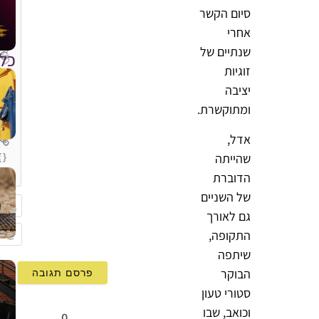
סיום הקשר
אחרי
שנתיים של
כל
זוגיות
יציבה
ומתוקשרת.
אדל,
שהייתה
{}
[+]
הדוברת
של השניים
גם לאורך
שם
התקופה,
mail
שיתפה
הבוקר
סטורי טעון
וכואב, שבו
0