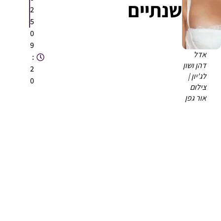
שנתיים
2
5
0
9
אדל
:
דהן ושון
2
לג'יון |
0
צילום
אור גפן