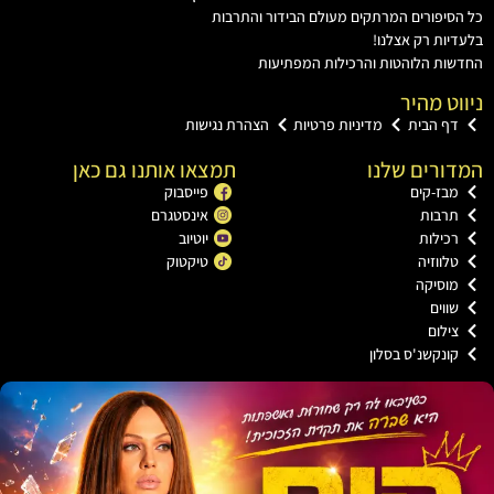
יפורים המרתקים מעולם הבידור והתרבות
ות רק אצלנו!
ת הלוהטות והרכילות המפתיעות
ט מהיר
ף הבית
מדיניות פרטיות
הצהרת נגישות
רים שלנו
תמצאו אותנו גם כאן
ז-קים
פייסבוק
רבות
אינסטגרם
ילות
יוטיוב
ווזיה
טיקטוק
וסיקה
וים
לום
נקשנ'ס בסלון