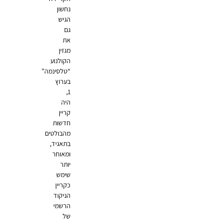
נחשון
הגיש
גם
את
מגזין
הקולנוע
“טלסינמה”
בערוץ
1,
היה
קריין
חדשות
מהבולטים
בתאגיד,
ומאוחר
יותר
שימש
כקריין
הניקוד
הרשמי
של