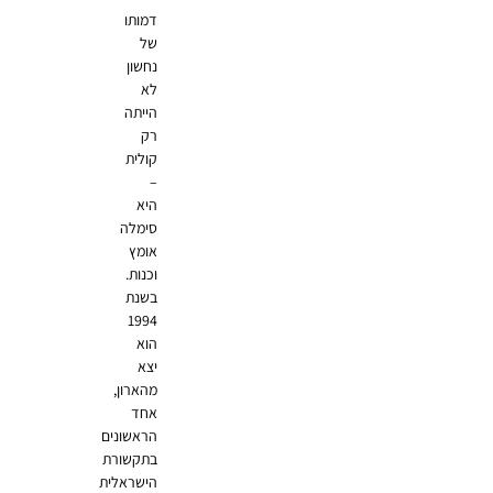
דמותו
של
נחשון
לא
הייתה
רק
קולית
–
היא
סימלה
אומץ
וכנות.
בשנת
1994
הוא
יצא
מהארון,
אחד
הראשונים
בתקשורת
הישראלית