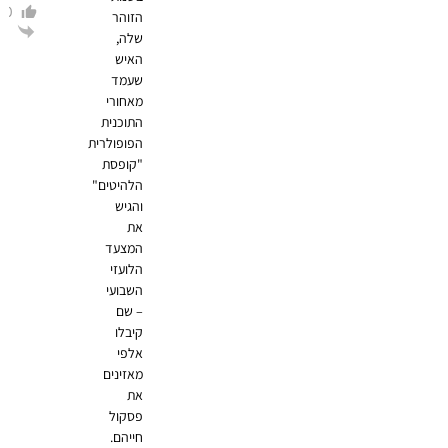
0
הזוהר
הגב
שלה,
האיש
שעמד
מאחורי
התוכנית
הפופולרית
"קופסת
הלהיטים"
והגיש
את
המצעד
הלועזי
השבועי
– שם
קיבלו
אלפי
מאזינים
את
פסקול
חייהם.