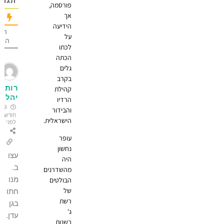
תגובה
פורסמה,
אך
הידיעה
הכי הרבה
על
הצבעות
לכתו
הכתה
גלים
בקרב
רות
קהילת
יהל
הרדיו
9
והבידור
חודשים
הישראלית.
לפני
עופר
נחשון
עצו
היה
ב.
מהשדרנים
מנו
הבולטים
של
חתו
רשת
בגן
ג'
עדן.
בשנות