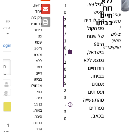
ללא
בגיל 59.
נ'
נחשון,
רוח
אחד
האיש
ס
חיים
ופר
הקולות
2
שקולו היה
בביתו
חשון
המזוהים
5
פס הקול
הירשם
ביותר
/
ילום
של שנות
עם
תוך
1
שנות
ה־90
Login
ויקיפדיה
0
ה־90,
בישראל,
/
נמצא
נמצא ללא
ללא
2
רוח
רוח חיים
0
חיים
בביתו.
2
בביתו
5
אמנים
שבחולון.
שם
2
ועמיתים
הוא
3
היה
Email
מהתעשייה
:
בן 59
נפרדים
במותו.
3
בכאב.
סיבת
0
המוות
1
טרם