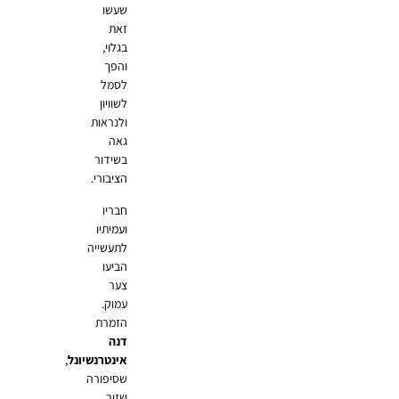
שעשו
זאת
בגלוי,
והפך
לסמל
לשוויון
ולנראות
גאה
בשידור
הציבורי.
חבריו
ועמיתיו
לתעשייה
הביעו
צער
עמוק.
הזמרת
דנה
אינטרנשיונל
,
שסיפורה
שזור