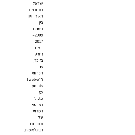
ישראל
בתחרויות
האירוויזיון
בין
השנים
2009–
2017
– שם
נחרט
בזיכרון
עם
הכרזות
ה”Twelve
points
go
to…”
במבטא
המדויק
שלו
ובנוכחות
הבינלאומית.