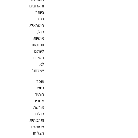
והאהובים
ביותר
ברדיו
הישראלי.
קולו,
אישיותו
ותרומתו
לעולם
השידור
לא
יישכחו."
עופר
נחשון
הותיר
אחריו
מורשת
קולית
ותרבותית
שמעטים
הצליחו