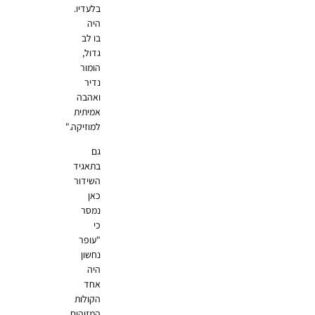
בלעדיו.
היה
בו לב
גדול,
הומור
נדיר
ואהבה
אמיתית
למוזיקה."
גם
בתאגיד
השידור
כאן
נמסר
כי
"עופר
נחשון
היה
אחד
הקולות
המזוהים