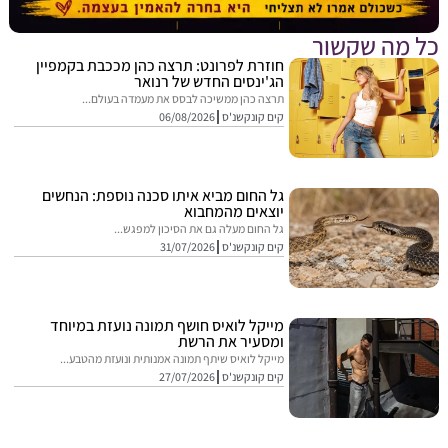
מה שקשור
חוזרת לפרונט: תרצה כהן מככבת בקמפיין
הג'ינסים החדש של רנואר
תרצה כהן ממשיכה לבסס את מעמדה בעולם...
קים קונקשנ'ס
06/08/2026
גל החום מביא איתו סכנה נוספת: הנחשים
יוצאים מהמחבוא
גל החום מעלה גם את הסיכון למפגש...
קים קונקשנ'ס
31/07/2026
מייקל לואיס חושף תמונה נועזת במיוחד
ומסעיר את הרשת
מייקל לואיס שיתף תמונה אמנותית ונועזת מהטבע...
קים קונקשנ'ס
27/07/2026