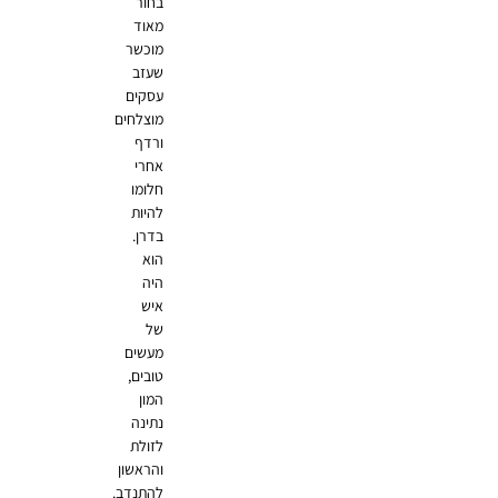
בחור
מאוד
מוכשר
שעזב
עסקים
מוצלחים
ורדף
אחרי
חלומו
להיות
בדרן.
הוא
היה
איש
של
מעשים
טובים,
המון
נתינה
לזולת
והראשון
להתנדב.