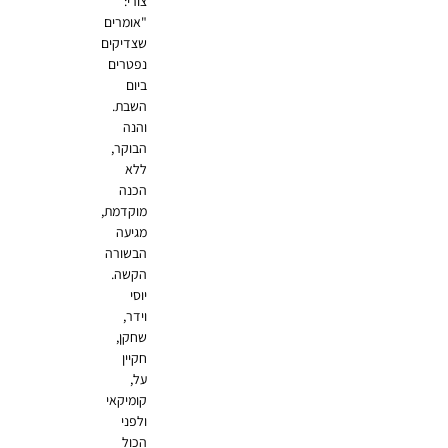
צורי:
"אומרים
שצדיקים
נפטרים
ביום
השבת.
והנה
הבוקר,
ללא
הכנה
מוקדמת,
מגיעה
הבשורה
הקשה.
יוסי
וידר,
שחקן,
חקיין
על,
קומיקאי
ולפני
הכול