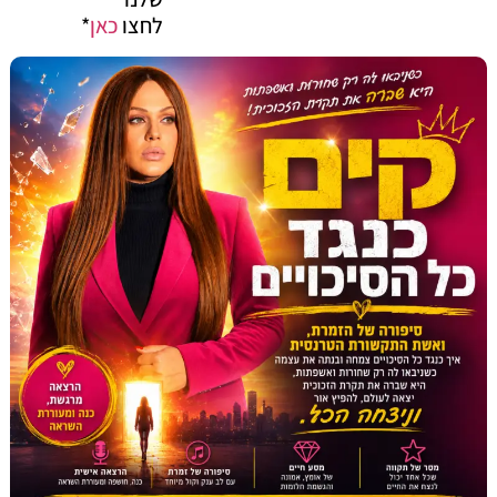
לחצו
כאן
*