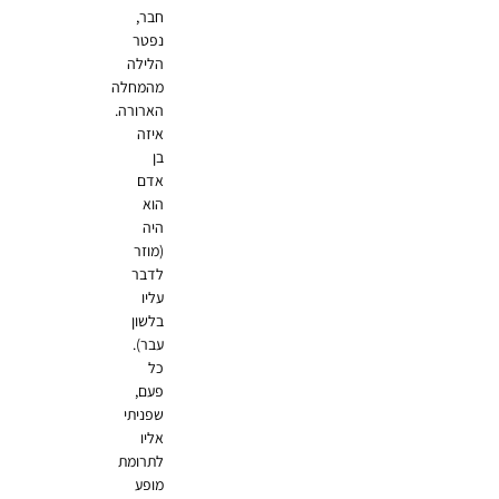
חבר,
נפטר
הלילה
מהמחלה
הארורה.
איזה
בן
אדם
הוא
היה
(מוזר
לדבר
עליו
בלשון
עבר).
כל
פעם,
שפניתי
אליו
לתרומת
מופע