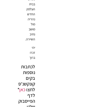
בבית
העלמין
החדש
נהריה
מול
מושב
נתיב
השיירה.
יהי
זכרו
ברוך
לכתבות
נוספות
בקים
קונקשנ'ס
לחצו
כאן
*
לדף
הפייסבוק
שלנו