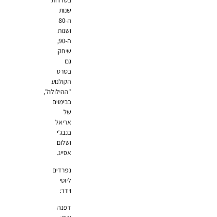
בסדרות
שנות
ה-80
ושנות
ה-90,
שיחק
גם
בסרט
הקולנוע
"ההילולה",
בבימוים
של
אריאל
בנבג'י
ושלום
אסייג.
נפרדים
ליוסי
וידר:
דפנה