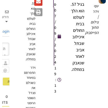
57.
בגיל 57.
ס
יוסי
הוא
0
הוא הלך
וידר
הלך
7
|
לעולמו
הירשם
לעולמו
/
צילום
בבית
בבית
מתוך
0
החולים
החולים
Login
הפייסבוק
9
איכילוב
איכילוב
/
שבתל
שבתל
אביב
2
לאחר
אביב
0
שנאבק
לאחר
2
במחלה.
4
שנאבק
שם
וידר
1
במחלה.
התפרסם
9
Email
במיוחד
:
כשגילם
1
את
3
מנדל
0
השומר
OMMENTS
הרומני