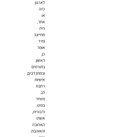
לארגון
כזה
או
אחר.
היה
מתייצב
ומיד
אומר
כן.
ראשון
בתורמים
ובמתנדבים,
אישיות
רחבת
לב.
מיוחד
במינו.
ודבורית,
אשתו
האהובה
והאוהבת.