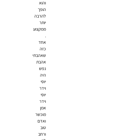
והוא
הופך
להרבה
יותר
ממקצוע
.
אחד
כזה
שאהבתי
אהבת
נפש
היה
יוסי
וידר
יוסי
וידר
אמן
מוכשר
ואדם
טוב
ורחב