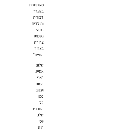
משתתפת
בצערך
דבורית
והילדים
. תהי
נשמתו
צרורה
בצרור
החיים"
שלום
אסייג:
"אני
המום
ועצוב
כמו
כל
החברים
שלו.
יוסי
היה