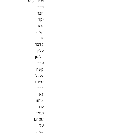
ועצובה,יוסי
וידר
חבר
יקר
כמה
קשה
לי
לדבר
עלייך
בלשון
עבר,
קשה
לעכל
שאתה
כבר
לא
איתנו
עוד.
תמיד
שמרנו
על
קשר,