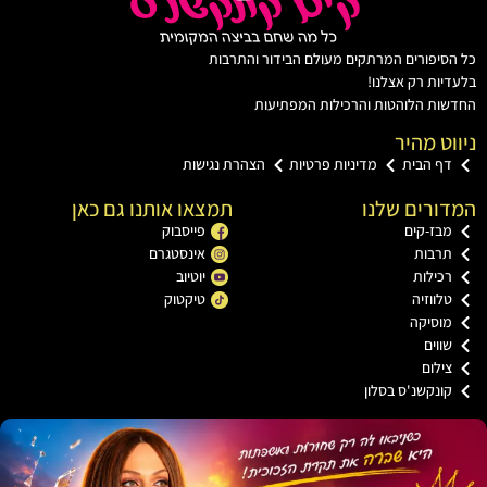
יפורים המרתקים מעולם הבידור והתרבות
ות רק אצלנו!
ת הלוהטות והרכילות המפתיעות
ט מהיר
ף הבית
מדיניות פרטיות
הצהרת נגישות
רים שלנו
תמצאו אותנו גם כאן
בז-קים
פייסבוק
רבות
אינסטגרם
כילות
יוטיוב
ווזיה
טיקטוק
וסיקה
וים
ילום
ונקשנ'ס בסלון