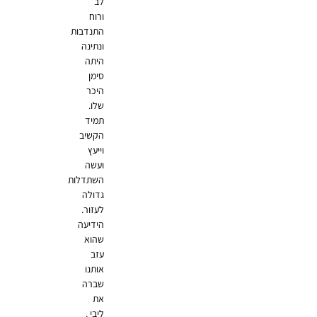
לב
ורוח
התנדבות
ונתינה
היתה
סימן
היכר
שלו.
תמיד
הקשיב
וייעץ
ועשה
השתדלות
גדולה
לעזור.
הידיעה
שהוא
עזב
אותנו
שברה
את
ליבי .