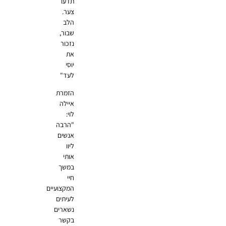
תדעו
צער.
הלב
שבור,
נזכור
את
יוסי
לעד"
הזמרת
איילה
לוי:
"הרבה
אנשים
ליוו
אותי
במשך
חיי
המקצועיים
לעיתים
נשארים
בקשר