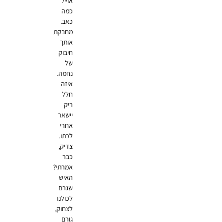
אוייי.
כמה
כאב.
מחבקת
אותך
חיבוק
של
נחמה.
איזה
חלל
ריק
יישאר
אחרי
לכתו.
צדיק,
כבר
אמרתי?
האיש
שגרם
לכולנו
לצחוק,
גורם