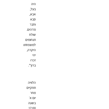
היה
בעל,
אבא,
סבא
וחבר
מדהים.
שולח
תנחומים
למשפחתו
היקרה,
יהי
זכרו
ברוך".
הלוויה
תתקיים
מחר
יום א׳
בשעה
17:00