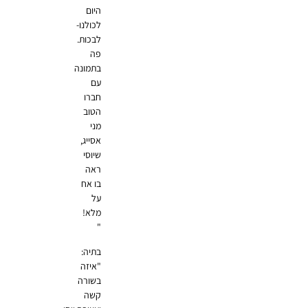
היום
לכולנו-
לבכות.
פה
בתמונה
עם
חברו
הטוב
מני
אסייג,
שיוסי
ראה
בו אח
על
מלא!
"
בתיה:
"איזה
בשורה
קשה