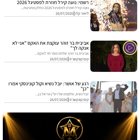
רשמי: נועה קירל חוזרת לפסטיגל 2026
נועה קירל חוזרת לפסטיגל 2026 כחלק מחגיגות...
ליאור קלו
26/07/2026
אביבית בר זוהר עוקצת את האקס "אני לא
אנקה לך"
אביבית בר זוהר שלחה מסר חד לאקס...
קים קונקשנ'ס
26/07/2026
רגע של אושר: יובל נשיא וקול קונינסקי אמרו
"כן"
יובל נשיא, אלמנתו של רס"ן אריאל בן...
קים קונקשנ'ס
26/07/2026