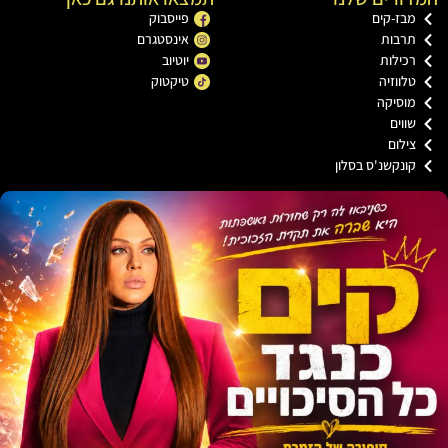
ז-קים
פייסבוק
רבות
אינסטגרם
ילות
יוטיוב
ווזיה
טיקטוק
וסיקה
וים
לום
נקשנ'ס בסלון