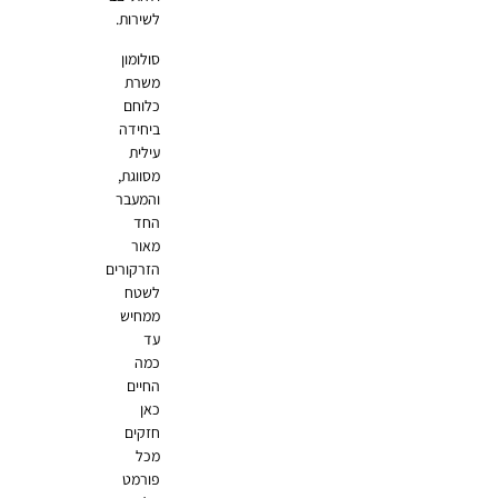
לשירות.
סולומון
משרת
כלוחם
ביחידה
עילית
מסווגת,
והמעבר
החד
מאור
הזרקורים
לשטח
ממחיש
עד
כמה
החיים
כאן
חזקים
מכל
פורמט