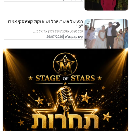
רגע של אושר: יובל נשיא וקול קונינסקי אמרו
"כן"
יובל נשיא, אלמנתו של רס"ן אריאל בן...
קים קונקשנ'ס
26/07/2026