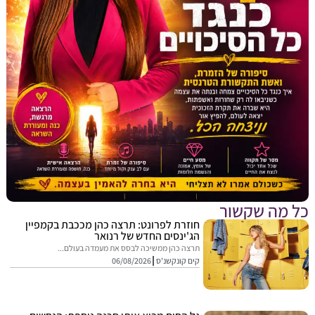
מה שקשור
חוזרת לפרונט: תרצה כהן מככבת בקמפיין
הג'ינסים החדש של רנואר
תרצה כהן ממשיכה לבסס את מעמדה בעולם...
קים קונקשנ'ס
06/08/2026