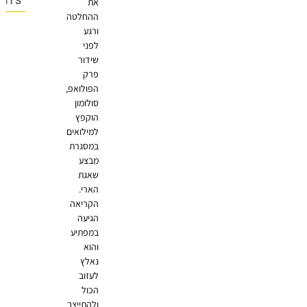
OMMENTS
את
ההחלטה
ורגע
לפני
שידור
פרק
הפולואפ,
סולומון
הוקפץ
למילואים
במסגרת
מבצע
שאגת
הארי.
הקריאה
הגיעה
במפתיע
והוא
נאלץ
לעזוב
הכול
ולהתייצב