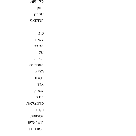
טלוויזיוני.
בזמן
שפרק
הפולואפ
כבר
מוכן
לשידור,
הכוכב
של
העונה
האחרונה
נמצא
במקום
אחר
לגמרי,
רחוק
מהמצלמות
וקרוב
למציאות
הישראלית
המורכבת.