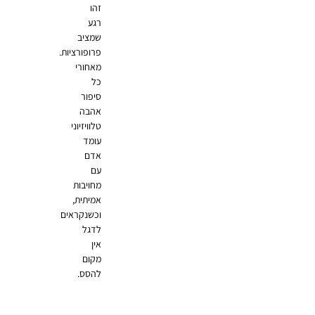
זהו
רגע
שמציב
פרופורציות.
מאחורי
כל
סיפור
אהבה
טלוויזיוני
עומד
אדם
עם
מחויבות
אמיתית,
וכשנקראים
לדגל
אין
מקום
להסס.