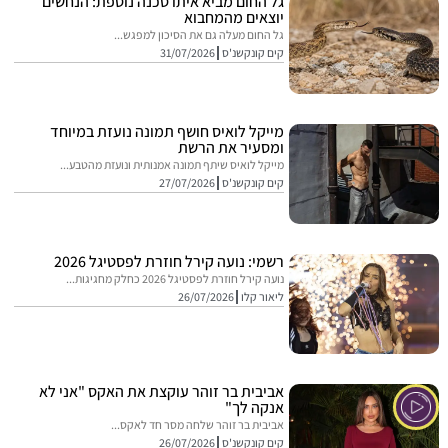
גל החום מביא איתו סכנה נוספת: הנחשים
יוצאים מהמחבוא
גל החום מעלה גם את הסיכון למפגש...
קים קונקשנ'ס
31/07/2026
מייקל לואיס חושף תמונה נועזת במיוחד
ומסעיר את הרשת
מייקל לואיס שיתף תמונה אמנותית ונועזת מהטבע...
קים קונקשנ'ס
27/07/2026
רשמי: נועה קירל חוזרת לפסטיגל 2026
נועה קירל חוזרת לפסטיגל 2026 כחלק מחגיגות...
ליאור קלו
26/07/2026
אביבית בר זוהר עוקצת את האקס "אני לא
אנקה לך"
אביבית בר זוהר שלחה מסר חד לאקס...
קים קונקשנ'ס
26/07/2026