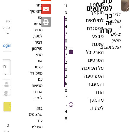
עזב
סולומון
נ'
בחר
למילואים
להמשיך
הוקפץ
ס
כך
ביר
את
0
למילואים
זה
ולומון
הקשר
4
במסגרת
קרה
הירשם
מחוץ
/
ילום
מבצע
למסך,
תוך
0
דביר
שאגת
Login
אינסטגרם
3
סולומון
הארי. כל
/
מצא
הפרטים
את
2
עצמו
על העזיבה
0
מתמודד
המפתיעה
2
עם
6
והמעבר
מציאות
שם
0
החד
אחרת
7
לגמרי.
Email
מהמסך
:
לשטח.
בזמן
4
שהצופים
8
עוד
0
מעכלים