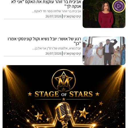
אביבית בר זוהר עוקצת את האקס "אני לא
אנקה לך"
אביבית בר זוהר שלחה מסר חד לאקס...
קים קונקשנ'ס
26/07/2026
רגע של אושר: יובל נשיא וקול קונינסקי אמרו
"כן"
יובל נשיא, אלמנתו של רס"ן אריאל בן...
קים קונקשנ'ס
26/07/2026