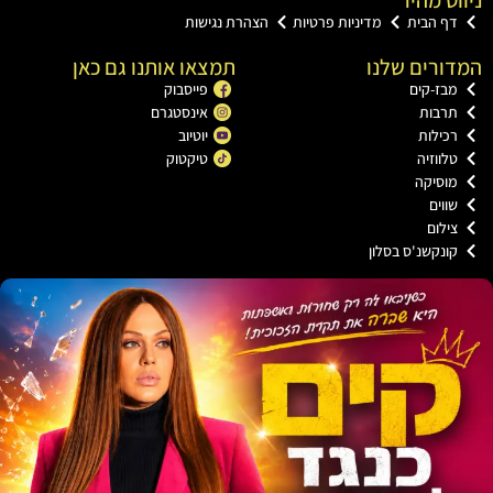
ף הבית
מדיניות פרטיות
הצהרת נגישות
רים שלנו
תמצאו אותנו גם כאן
בז-קים
פייסבוק
רבות
אינסטגרם
כילות
יוטיוב
לווזיה
טיקטוק
וסיקה
ווים
ילום
ונקשנ'ס בסלון