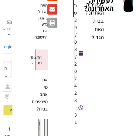
לעשיריה
לעשיריה
נ'
האח
האחרונה?
הגדול,
האחרונה
ס
בשבת
2
בבית
נדע
9
האח
הירשם
את
/
הגדול
התשובה
0
Login
8
/
ההצעה
סגורה
2
0
2
את
4
מי
שם
2
אתם
3
Email
משאירים
:
בבית?
3
1
1