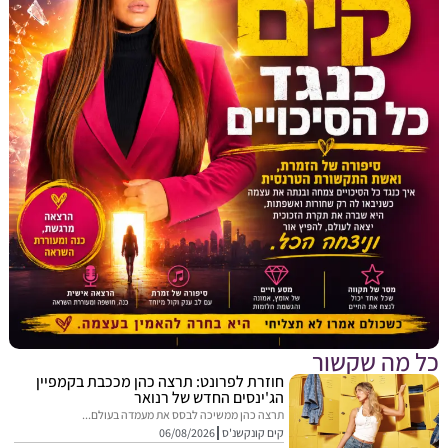
מה שקשור
חוזרת לפרונט: תרצה כהן מככבת בקמפיין
הג'ינסים החדש של רנואר
תרצה כהן ממשיכה לבסס את מעמדה בעולם...
קים קונקשנ'ס
06/08/2026