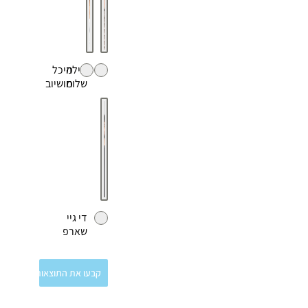
שילה
מיכל
שלום
מושיוב
די גיי
שארפ
קבעו את התוצאות