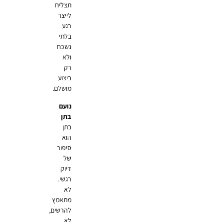
תצליח
לייצר
רגע
בלתי
נשכח
ולא
רק
ביצוע
מושלם.
נועם
בתן
בתן
הוא
סיפור
של
דיוק
רגשי.
לא
מתאמץ
להרשים,
לא