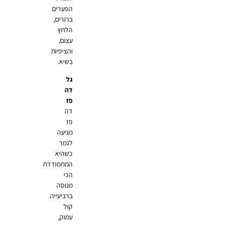
הפערים
ברורים,
הלחץ
עצום,
והציפיות
בשיא.
גל
דה
פז
דה
פז
מגיעה
לגמר
כשהיא
המתמודדת
הכי
מנוסה
ברביעייה.
קול
עמוק,