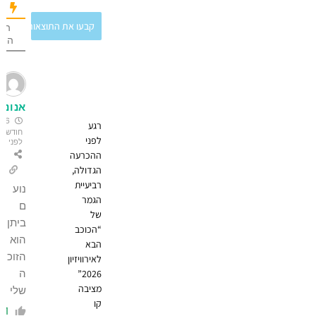
קבעו את התוצאות
הכי הרבה
הצבעות
אנונימי
6
רגע
חודשים
לפני
לפני
ההכרעה
הגדולה,
רביעיית
נוע
הגמר
ם
של
ביתן
“הכוכב
הוא
הבא
הזוכ
לאירוויזיון
ה
2026”
מציבה
שלי
קו
1