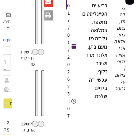
רביעיית
ס
גל
1
הפיינליסטים
דה
7
פז,
נחשפת
הירשם
/
נועם
במלואה.
בתן,
0
גל דה פז,
Login
אלונה
1
נועם בתן,
ארז
/
גל
שירה
אלונה ארז
ושירה
2
דה
זלוף
זלוף
ושירה
פז
0
|
זלוף.
2
צילום
6
עכשיו זה
טל
שם
2
בידיים
גבעוני
3
Email
שלכם.
:
0
7
2
אלונה
נועם
ארז
בתן
OMMENTS