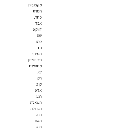
מקצועיות
חסרת
פחד,
אבל
דווקא
שם
טמון
גם
הסיכון:
באירוויזיון
מחפשים
לא
רק
קול,
אלא
רגע.
השאלה
הגדולה
היא
האם
היא