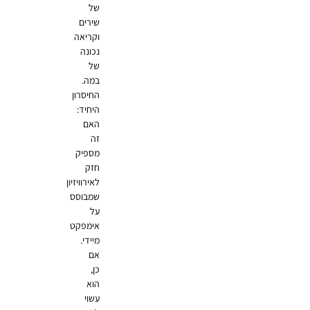
של
שירים
וקריאה
נכונה
של
במה.
החיסרון
היחיד:
האם
זה
מספיק
חזק
לאירוויזיון
שמבוסס
על
אימפקט
מיידי.
אם
כן,
הוא
עשוי