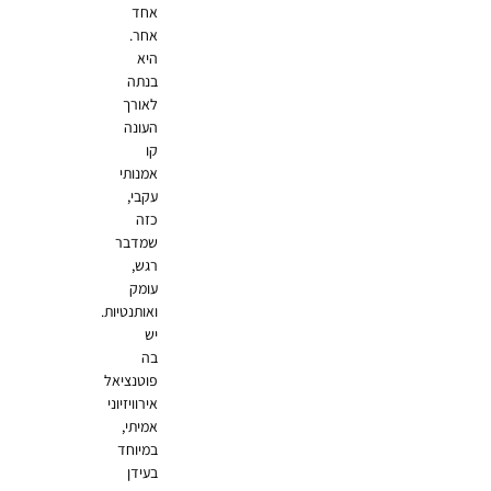
אחד
אחר.
היא
בנתה
לאורך
העונה
קו
אמנותי
עקבי,
כזה
שמדבר
רגש,
עומק
ואותנטיות.
יש
בה
פוטנציאל
אירוויזיוני
אמיתי,
במיוחד
בעידן