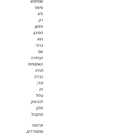
שמחפש
סיפור
ולא
רק
פזמון.
הסיכון
הוא
ברור:
אם
הבחירה
האמנותית
תהיה
כבדה
מדי,
זה
עלול
להרחיק
חלק
מהקהל.
ארבעה
מתמודדים,