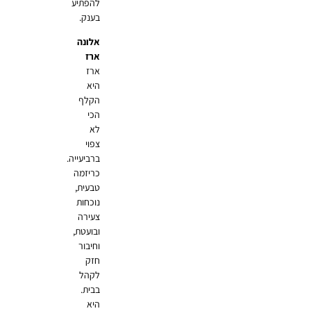
להפתיע
בענק.
אלונה
ארז
ארז
היא
הקלף
הכי
לא
צפוי
ברביעייה.
כריזמה
טבעית,
נוכחות
צעירה
ובועטת,
וחיבור
חזק
לקהל
בבית.
היא