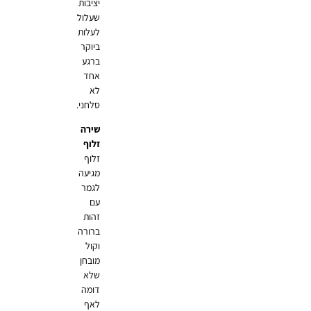
יציבות
שעלול
לעלות
ביוקר
ברגע
אחד
לא
סלחני.
שירה
זלוף
זלוף
מגיעה
לגמר
עם
זהות
ברורה
וקול
מובחן
שלא
דומה
לאף