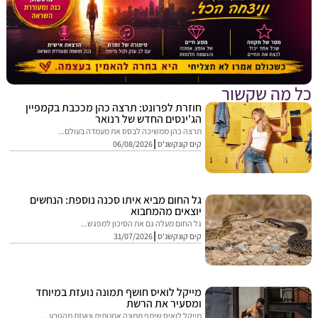
מה שקשור
חוזרת לפרונט: תרצה כהן מככבת בקמפיין
הג'ינסים החדש של רנואר
תרצה כהן ממשיכה לבסס את מעמדה בעולם...
קים קונקשנ'ס
06/08/2026
גל החום מביא איתו סכנה נוספת: הנחשים
יוצאים מהמחבוא
גל החום מעלה גם את הסיכון למפגש...
קים קונקשנ'ס
31/07/2026
מייקל לואיס חושף תמונה נועזת במיוחד
ומסעיר את הרשת
מייקל לואיס שיתף תמונה אמנותית ונועזת מהטבע...