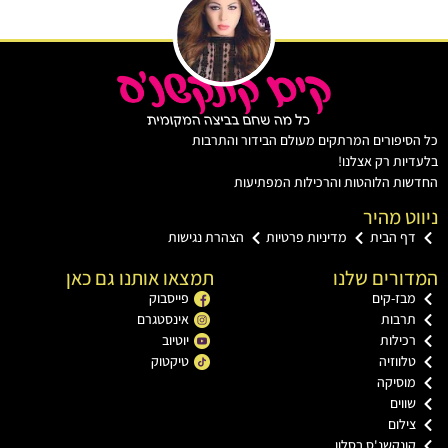
יפורים המרתקים מעולם הבידור והתרבות
ות רק אצלנו!
ת הלוהטות והרכילות המפתיעות
ט מהיר
ף הבית
מדיניות פרטיות
הצהרת נגישות
רים שלנו
תמצאו אותנו גם כאן
בז-קים
פייסבוק
רבות
אינסטגרם
כילות
יוטיוב
ווזיה
טיקטוק
וסיקה
וים
ילום
ונקשנ'ס בסלון