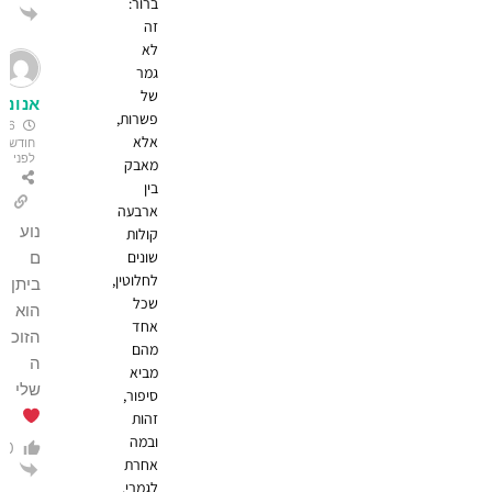
ברור:
הגב
זה
לא
גמר
של
אנונימי
פשרות,
6
אלא
חודשים
לפני
מאבק
בין
ארבעה
נוע
קולות
שונים
ם
לחלוטין,
ביתן
שכל
הוא
אחד
הזוכ
מהם
ה
מביא
שלי
סיפור,
זהות
ובמה
0
אחרת
הגב
לגמרי.