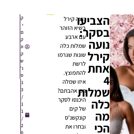
הצביעו
ק
נועה קירל
י
בשיא הזוהר
בסקר:
ם
עם ארבע
ק
נועה
שמלות כלה
ונ
קירל
ק
שונות שגרמו
ש
לרשת
אחת
נ'
להתפוצץ.
ס
4
איזו שמלה
1
שמלות
3
הכי אהבתם?
/
היכנסו לסקר
כלה
1
של קים
1
מה
קונקשנ'ס
/
הכי
2
ובחרו את
0