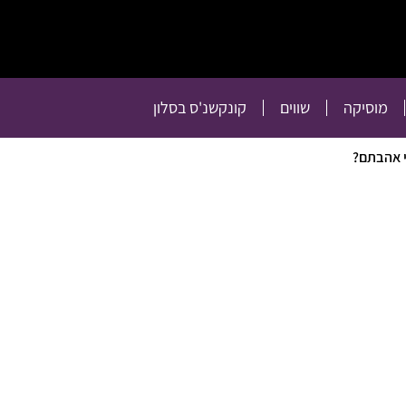
תרבות
רכילות
טלוויזיה
מוסיקה
שווים
קו
מוסיקה
שווים
קונקשנ'ס בסלון