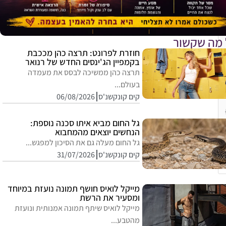
 מה שקשור
חוזרת לפרונט: תרצה כהן מככבת
בקמפיין הג'ינסים החדש של רנואר
תרצה כהן ממשיכה לבסס את מעמדה
בעולם...
קים קונקשנ'ס
06/08/2026
גל החום מביא איתו סכנה נוספת:
הנחשים יוצאים מהמחבוא
גל החום מעלה גם את הסיכון למפגש...
קים קונקשנ'ס
31/07/2026
מייקל לואיס חושף תמונה נועזת במיוחד
ומסעיר את הרשת
מייקל לואיס שיתף תמונה אמנותית ונועזת
מהטבע...