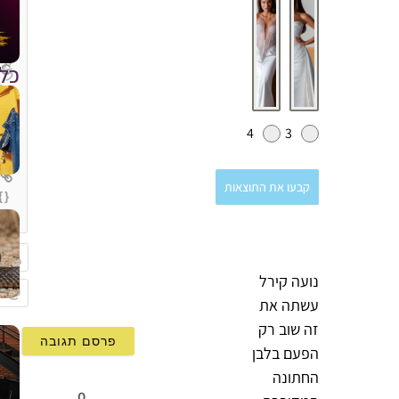
כל
4
3
קבעו את התוצאות
{}
[+]
נועה קירל
שם
עשתה את
Email
זה שוב רק
הפעם בלבן
החתונה
0