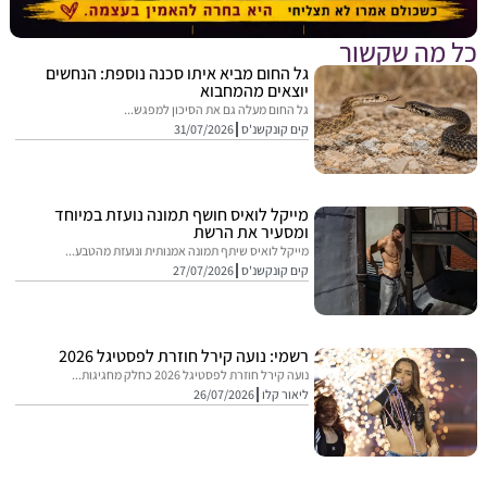
מה שקשור
גל החום מביא איתו סכנה נוספת: הנחשים
יוצאים מהמחבוא
גל החום מעלה גם את הסיכון למפגש...
קים קונקשנ'ס
31/07/2026
מייקל לואיס חושף תמונה נועזת במיוחד
ומסעיר את הרשת
מייקל לואיס שיתף תמונה אמנותית ונועזת מהטבע...
קים קונקשנ'ס
27/07/2026
רשמי: נועה קירל חוזרת לפסטיגל 2026
נועה קירל חוזרת לפסטיגל 2026 כחלק מחגיגות...
ליאור קלו
26/07/2026