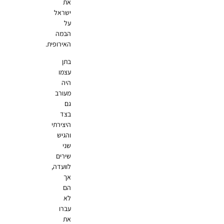
את
ישראל
על
הבמה
האירופית.
בתן
עצמו
היה
מעורב
גם
בצד
היצירתי
והגיש
שני
שירים
לוועדה,
אך
הם
לא
עברו
את