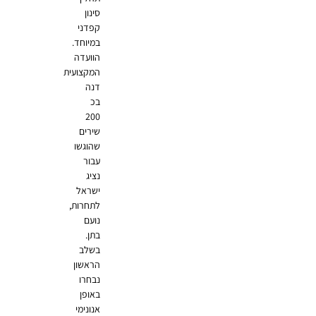
סינון
קפדני
במיוחד.
הוועדה
המקצועית
דנה
בכ
200
שירים
שהוגשו
עבור
נציג
ישראל
לתחרות,
נועם
בתן.
בשלב
הראשון
נבחרו
באופן
אנונימי