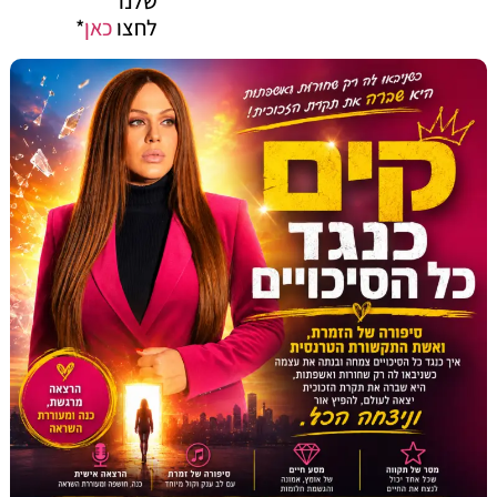
שלנו
לחצו
כאן
*