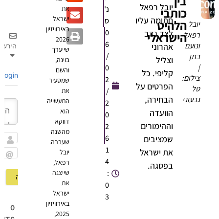
בין
יובל רפאל
נ'
את
כותבי
ישראל
חתומה עליו
ס
הלהיט
ובל
באירוויזיון
0
לצד נדב
הישראלי
פאל
2026
6
נועם
אהרוני
הירשם
שייערך
/
תן
וצליל
בוינה,
0
והשם
קליפי. כל
Login
ילום:
2
שמסעיר
הפרטים על
ל
/
את
הבחירה,
בעוני
התעשייה
2
הוא
הוועדה
0
דווקא
וההימורים
2
מהשנה
6
שמציבים
שעברה.
שם
1
את ישראל
יובל
4
רפאל,
Email
בפסגה.
:
שייצגה
את
0
ישראל
3
באירוויזיון
0
2025,