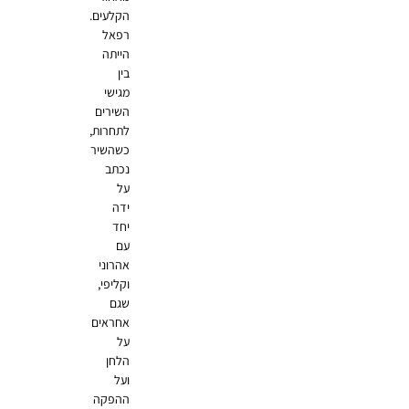
הקלעים.
רפאל
הייתה
בין
מגישי
השירים
לתחרות,
כשהשיר
נכתב
על
ידה
יחד
עם
אהרוני
וקליפי,
שגם
אחראים
על
הלחן
ועל
ההפקה