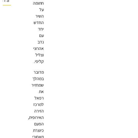
OMMENTS
חתומה
על
השיר
החדש
יחד
עם
נדב
אהרוני
וצליל
קליפי.
מדובר
במהלך
שמחזיר
את
רפאל
למרכז
הזירה
האירופית,
הפעם
כיוצרת
מאחורי