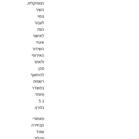
המוזיקלית.
השיר
צפוי
לעבור
כעת
לאישור
איגוד
השידור
האירופי
ולאחר
מכן
להיחשף
רשמית
במשדר
מיוחד
ב 5
במרץ.
מאחורי
הבחירה
עומד
תהליך