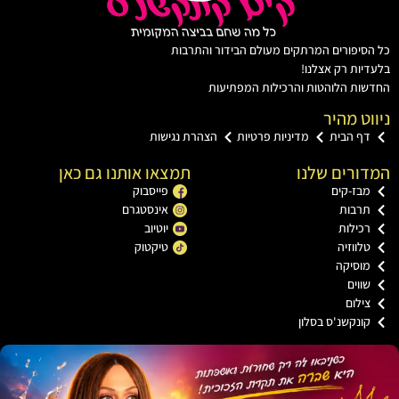
יפורים המרתקים מעולם הבידור והתרבות
ות רק אצלנו!
ת הלוהטות והרכילות המפתיעות
ט מהיר
ף הבית
מדיניות פרטיות
הצהרת נגישות
רים שלנו
תמצאו אותנו גם כאן
ז-קים
פייסבוק
רבות
אינסטגרם
ילות
יוטיוב
ווזיה
טיקטוק
וסיקה
וים
לום
נקשנ'ס בסלון