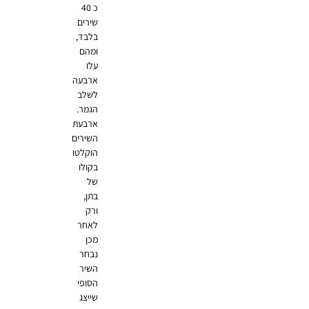
כ 40
שירים
בלבד,
ומהם
עלו
ארבעה
לשלב
הגמר.
ארבעת
השירים
הוקלטו
בקולו
של
בתן,
ורק
לאחר
מכן
נבחר
השיר
הסופי
שייצג