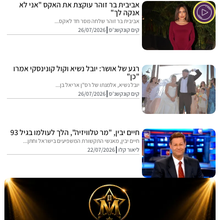
אביבית בר זוהר עוקצת את האקס "אני לא
אנקה לך"
אביבית בר זוהר שלחה מסר חד לאקס...
קים קונקשנ'ס
26/07/2026
רגע של אושר: יובל נשיא וקול קונינסקי אמרו
"כן"
יובל נשיא, אלמנתו של רס"ן אריאל בן...
קים קונקשנ'ס
26/07/2026
חיים יבין, "מר טלוויזיה", הלך לעולמו בגיל 93
חיים יבין, מאנשי התקשורת המשפיעים בישראל וחתן...
ליאור קלו
22/07/2026