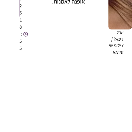
אופנה לאמנות.
2
5
1
8
יובל
:
רפאל |
5
צילום שי
5
פרנקו