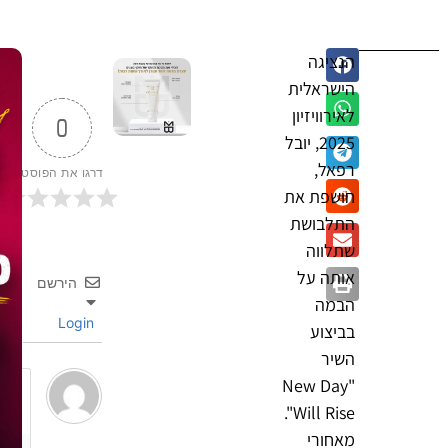
הנציגה
הישראלית
לאירוויזיון
0
2025, יובל
רפאל,
דרגו את הפוסט
חושפת את
התלבושת
שתלווה
אותה על
הירשם
הבמה
Login
בביצוע
השיר
"New Day
Will Rise".
מאחורי