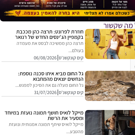
 מה שקשור
חוזרת לפרונט: תרצה כהן מככבת
בקמפיין הג'ינסים החדש של רנואר
תרצה כהן ממשיכה לבסס את מעמדה
בעולם...
קים קונקשנ'ס
06/08/2026
גל החום מביא איתו סכנה נוספת:
הנחשים יוצאים מהמחבוא
גל החום מעלה גם את הסיכון למפגש...
קים קונקשנ'ס
31/07/2026
E
מייקל לואיס חושף תמונה נועזת במיוחד
ומסעיר את הרשת
מייקל לואיס שיתף תמונה אמנותית ונועזת
מהטבע...