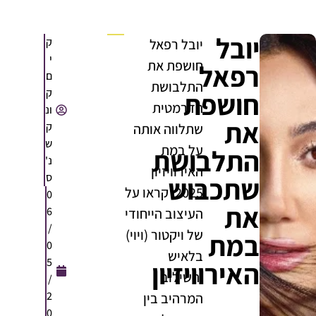
יובל
ק
יובל רפאל
י
חושפת את
רפאל
ם
התלבושת
ק
חושפת
הדרמטית
ונ
את
ק
שתלווה אותה
ש
על במת
התלבושת
נ'
האירוויזיון
ס
שתכבוש
2025. קראו על
0
את
6
העיצוב הייחודי
/
של ויקטור (ויוי)
במת
0
בלאיש
5
האירוויזיון
והשילוב
/
2
המרהיב בין
0