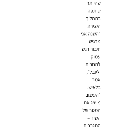
שהייתה
שותפה
בתהליך
היצירה.
״השנה אני
מרגיש
חיבור רגשי
עמוק
לתחרות
וליובל״,
אמר
בלאיש.
״העיצוב
מייצג את
המסר של
השיר –
התגברות