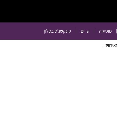
תרבות
רכילות
טלוויזיה
מוסיקה
שווים
קו
מוסיקה
שווים
קונקשנ'ס בסלון
רוויזיון