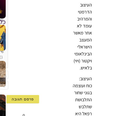
העיצוב
הדרמטי
והמרהיב
כל
עומד לא
אחר מאשר
המעצב
הישראלי
הבינלאומי
{}
ויקטור (ויוי)
[+]
בלאיש.
העיצוב:
שם
כוח ועוצמה
mail
בגוני שחור
התלבושת
שתלבש
רפאל היא
0