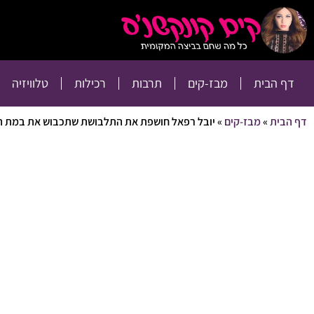
דף הבית
מבז-קים
דף הבית
מבז-קים
תרבות
רכילות
טלוויזיה
דף הבית
»
מבז-קים
»
יובל רפאל חושפת את התלבושת שתכבוש את במת האי