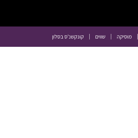
תרבות
רכילות
טלוויזיה
מוסיקה
שווים
קו
מוסיקה
שווים
קונקשנ'ס בסלון