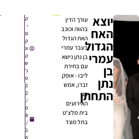
יוצא
ק
עורך הדין
י
בהווה וכוכב
האח
ם
האח הגדול
ק
הגדול
בעבר עמרי
ונ
עמרי
ק
בן נתן נישא
ש
עם בחירת
בן
נ'
ליבו - אופק
ס
נתן
זברו, אמש
2
התחתן
2
בגן
/
האירועים
0
בית מלצ'ט
8
בתל מונד
/
2
0