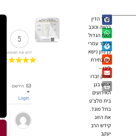
עורך הדין
בהווה וכוכב
האח הגדול
5
בעבר עמרי
בן נתן נישא
דרגו את הפוסט
עם בחירת
ליבו –
אופק זברו
אמש בגן
הירשם
האירועים
Login
בית מלצ'ט
בתל מונד.
את הזוג
קידש הרב
יעקב