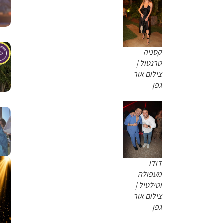
קסניה
טרנטול |
צילום אור
גפן
דודו
מעפולה
וטילטיל |
צילום אור
גפן