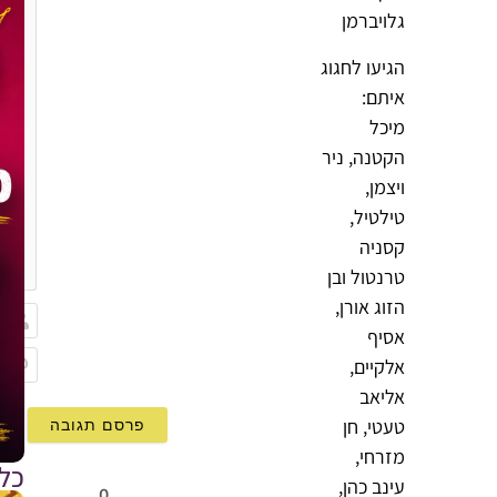
גלויברמן
הגיעו לחגוג
איתם:
מיכל
הקטנה, ניר
ויצמן,
טילטיל,
קסניה
{}
[+]
טרנטול ובן
הזוג אורן,
אסיף
שם
אלקיים,
Email
אליאב
טעטי, חן
מזרחי,
כל
עינב כהן,
0