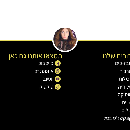
רים שלנו
תמצאו אותנו גם כאן
בז-קים
פייסבוק
רבות
אינסטגרם
כילות
יוטיוב
ווזיה
טיקטוק
וסיקה
וים
לום
ונקשנ'ס בסלון