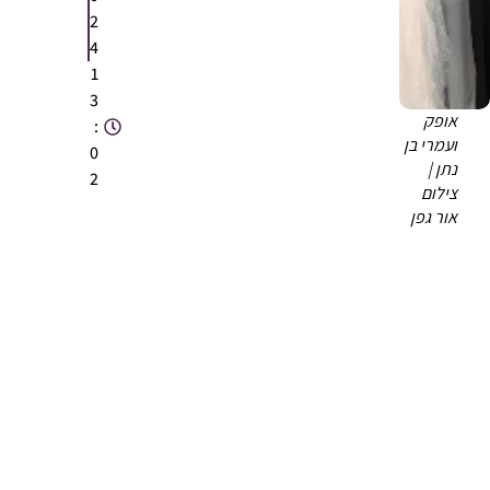
2
4
1
3
אופק
:
ועמרי בן
0
נתן |
2
צילום
אור גפן