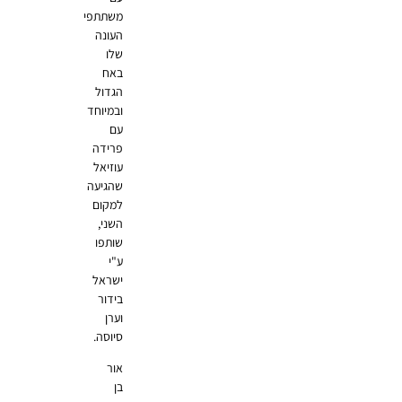
משתתפי
העונה
שלו
באח
הגדול
ובמיוחד
עם
פרידה
עוזיאל
שהגיעה
למקום
השני,
שותפו
ע"י
ישראל
בידור
וערן
סיוסה.
אור
בן