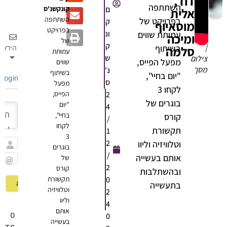
דוד,
השתתפה
ם
קונקשנ'ס
אלית
השתתפה
בפרויקט של
ק
מוסאיוף
ים
בפרויקט
ונ
עמותת שווים
ומיכה
וי
של
ק
בשיתוף
סלמה
הירשם
עמותת
ש
ילום
מפעל הפייס,
שווים
סך
נ'
בשיתוף
"יום בחיי",
Login
ס
מפעל
לקחו 3
2
הפייס,
בוגרים של
"יום
4
בחיי",
קורס
/
לקחו
תקשורת
1
3
2
וטלוויזיה וליוו
בוגרים
שם
/
אותם בעשייה
של
2
קורס
Email
ובהשתלבות
0
תקשורת
בתעשייה
וטלוויזיה
2
וליוו
4
אותם
0
0
בעשייה