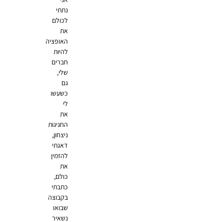
נתתי
לכולם
את
האופציה
להיות
חברים
שלי,
גם
כשעשו
לי
את
החגיגות
ניצחון,
דאגתי
להזמין
את
כולם,
כתבתי
בקבוצה
שבואו
נשאיר