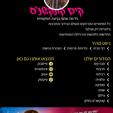
יפורים המרתקים מעולם הבידור והתרבות
ות רק אצלנו!
ת הלוהטות והרכילות המפתיעות
ט מהיר
ף הבית
מדיניות פרטיות
הצהרת נגישות
רים שלנו
תמצאו אותנו גם כאן
ז-קים
פייסבוק
רבות
אינסטגרם
ילות
יוטיוב
ווזיה
טיקטוק
וסיקה
וים
לום
נקשנ'ס בסלון