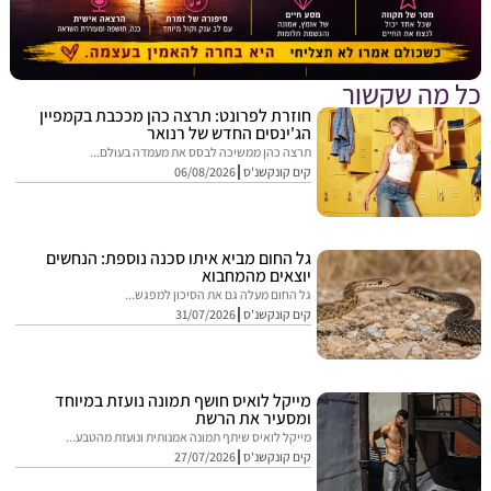
מה שקשור
חוזרת לפרונט: תרצה כהן מככבת בקמפיין
הג'ינסים החדש של רנואר
תרצה כהן ממשיכה לבסס את מעמדה בעולם...
קים קונקשנ'ס
06/08/2026
גל החום מביא איתו סכנה נוספת: הנחשים
יוצאים מהמחבוא
גל החום מעלה גם את הסיכון למפגש...
קים קונקשנ'ס
31/07/2026
מייקל לואיס חושף תמונה נועזת במיוחד
ומסעיר את הרשת
מייקל לואיס שיתף תמונה אמנותית ונועזת מהטבע...
קים קונקשנ'ס
27/07/2026