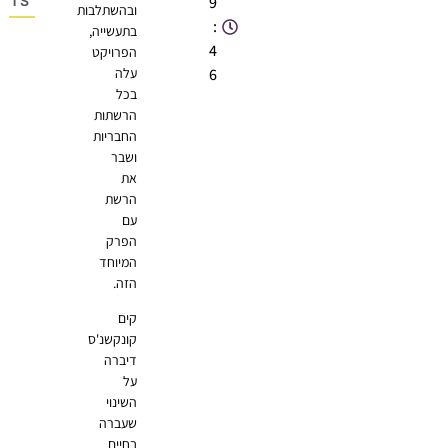
OMMENTS
9
ובהשתלבות
:
בתעשייה,
4
הפרויקט
6
עלה
בכל
הרשתות
החבריות
ושבר
את
הרשת
עם
הפרק
המיוחד
הזה.
קים
קונקשנ'ס
דיברה
על
השינוי
שעברה
בחיים