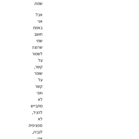
שמח.
אבל
אני
באמת
חושב
שמי
שרוצה
לשמור
על
קשר,
שומר
על
קשר
ואני
לא
מתבייש
להגיד,
לא
ספציפית
לגביה,
אני