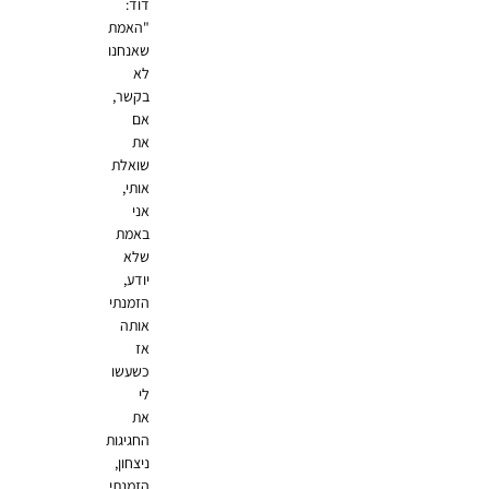
דוד:
"האמת
שאנחנו
לא
בקשר,
אם
את
שואלת
אותי,
אני
באמת
שלא
יודע,
הזמנתי
אותה
אז
כשעשו
לי
את
החגיגות
ניצחון,
הזמנתי