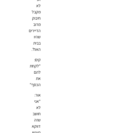
לא
מקבל
חיבוק
מרוב
הדיירים
שהיו
בבית
האח".
קים:
"לקחת
להם
את
הכסף"
אור:
"אני
לא
חושב
שזה
דווקא
העניין