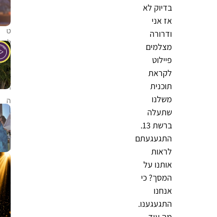
בדיוק לא
ל
ה
אז אני
ט
ודרורה
ל
מצלמים
ו
פיילוט
י
לקראת
ז
תוכנית
י
משלנו
ה
שתעלה
–
מ
ברשת 13.
א
התגעגעתם
ו
לראות
ר
אותנו על
ה
המסך? כי
מ
אנחנו
ר
התגעגענו.
ש
מה עוד,
ע