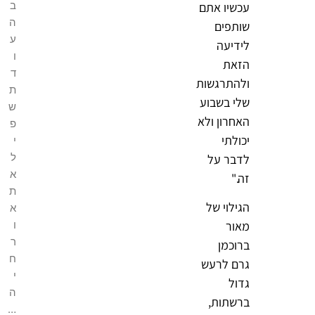
ב
עכשיו אתם
ה
שותפים
ע
לידיעה
ו
הזאת
ד
ולהתרגשות
ת
שלי בשבוע
ש
האחרון ולא
פ
יכולתי
י
ל
לדבר על
א
זה."
ת
הגילוי של
א
ו
מאור
ר
ברוכמן
ח
גרם לרעש
י
גדול
ה
ברשתות,
…