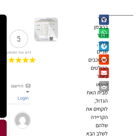
מאור
ברוכמן
ודרור
5
קליר,
שניים
דרגו את הפוסט
מהכוכבים
הבולטים
ביותר
שיצאו
הירשם
מבית האח
Login
הגדול,
לוקחים את
הקריירה
שלהם
לשלב הבא