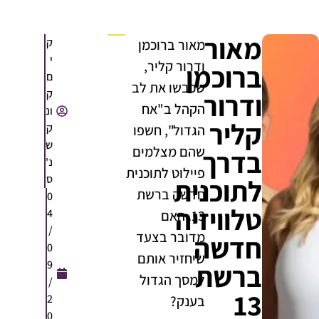
מאור
ק
מאור ברוכמן
י
ודרור קליר,
ברוכמן
ם
שכבשו את לב
ק
ודרור
הקהל ב"אח
ונ
קליר
ק
הגדול", חשפו
ש
שהם מצלמים
בדרך
נ'
פיילוט לתוכנית
ס
לתוכנית
חדשה ברשת
0
טלוויזיה
4
13. האם
/
מדובר בצעד
חדשה
0
שיחזיר אותם
9
ברשת
למסך הגדול
/
13
2
בענק?
0