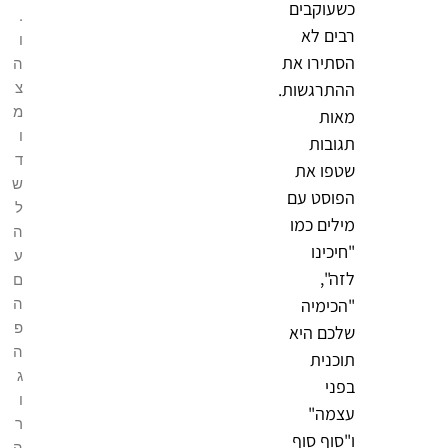
כשעוקבים
.
רבים לא
ו
הסתירו את
ה
צ
ההתרגשות.
מ
מאות
ו
תגובות
ד
שטפו את
ש
הפוסט עם
ל
מילים כמו
ה
"חיכינו
ע
לזה",
ם
ה
"הכימיה
פ
שלכם היא
ה
תוכנית
ג
בפני
ו
עצמה"
ר
ו"סוף סוף
ה