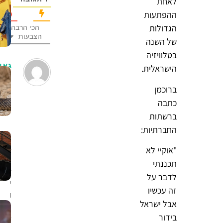
לאחת
ההפתעות
הגדולות
הכי הרבה
הצבעות
של השנה
בטלוויזיה
גאו
הישראלית.
1
חודש
ברוכמן
לפני
כתבה
ברשתות
החברתיות:
ה
ב
"אוקיי לא
י
תכננתי
ז
לדבר על
י
זה עכשיו
ו
אבל ישראל
ן
בידור
ש