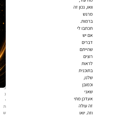
ת
וואו, נכון זה
ה
מרגש
מ
ברמות.
ש
תכתבו לי
פ
אם יש
י
דברים
ל
שהייתם
נ
רוצים
י
ת
לראות
ב
בתוכנית
ת
שלנו,
ו
וכמובן
כ
שאני
נ
אעדכן מתי
י
זה עולה
ת
וזה. יואו
ש