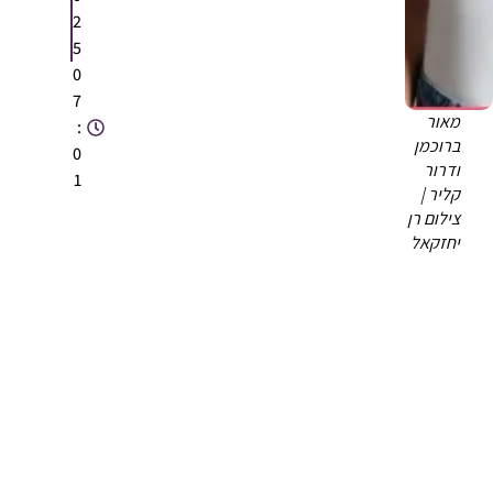
2
5
0
7
מאור
:
ברוכמן
0
ודרור
1
קליר |
צילום רן
יחזקאל