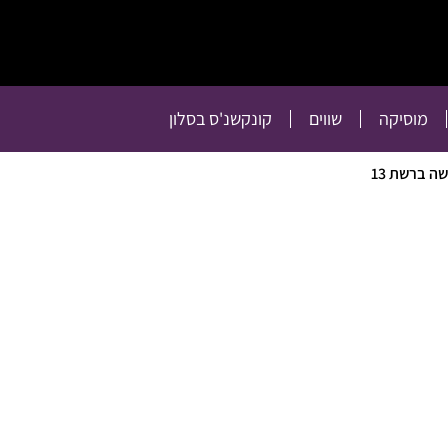
תרבות
רכילות
טלוויזיה
מוסיקה
שווים
קו
מוסיקה
שווים
קונקשנ'ס בסלון
ה ברשת 13