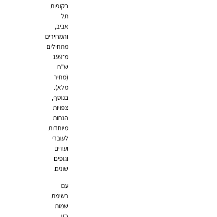
בקופות
תל
אביב,
והמחירים
מתחילים
מ־199
ש"ח
(מחיר
מלא).
בנוסף,
צפויות
הנחות
מיוחדות
לעובדי
ועדים
וגופים
שונים.
עם
רשימת
שמות
כזו