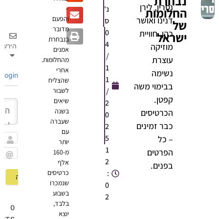
נבחרת
נסרין, לירן
נ'
–
החלומות
והפעם
דנינו ואושר
ס
של
מדובר
0
כהן. חוויית
ישראל
בנבחרת
4
מוזיקה
הירשם
אמנים
/
עוצרת
מהחלומות.
1
אחרי
נשימה
Login
1
שהצליח
בבימוי משה
/
לשבור
קפטן.
שיאים
2
בשנה
הכרטיסים
0
שעברה
כבר זמינים
2
עם
5
– כל
יותר
שם
1
הפרטים
מ-160
2
אלף
Email
בפנים.
:
כרטיסים
שנמכרו
0
בשבוע
2
בלבד,
0
יוצא