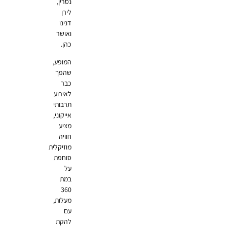
נסרין,
לירן
דנינו
ואושר
כהן.
המופע,
שהפך
כבר
לאירוע
תרבותי
אייקוני,
מציע
חוויה
מוזיקלית
סוחפת
על
במת
360
מעלות,
עם
להקת