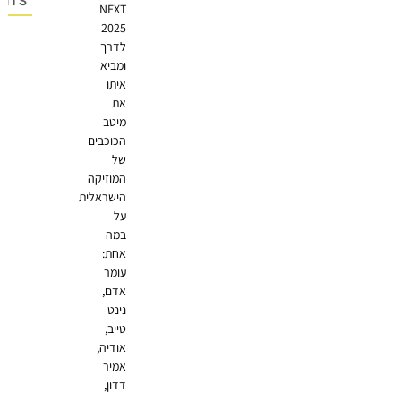
OMMENTS
NEXT
2025
לדרך
ומביא
איתו
את
מיטב
הכוכבים
של
המוזיקה
הישראלית
על
במה
אחת:
עומר
אדם,
נינט
טייב,
אודיה,
אמיר
דדון,