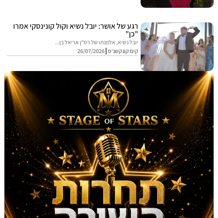
רגע של אושר: יובל נשיא וקול קונינסקי אמרו
"כן"
יובל נשיא, אלמנתו של רס"ן אריאל בן...
קים קונקשנ'ס
26/07/2026