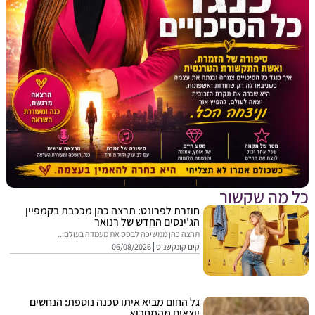
מה שקשור
חוזרת לפרונט: תרצה כהן מככבת בקמפיין
הג'ינסים החדש של רנואר
תרצה כהן ממשיכה לבסס את מעמדה בעולם...
קים קונקשנ'ס
06/08/2026
גל החום מביא איתו סכנה נוספת: הנחשים
יוצאים מהמחבוא