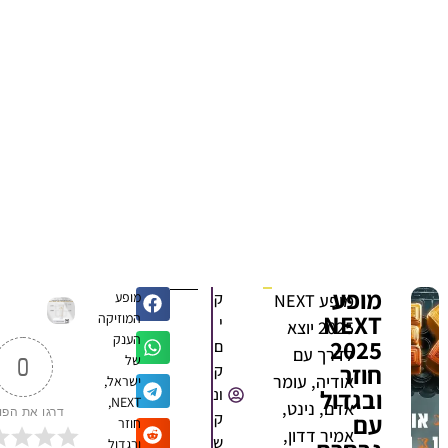
מופע
ק
מופע
מופע NEXT
NEXT
המוזיקה
י
2025 יוצא
הענק
2025
ם
לדרך עם
של
0
חוזר
ק
אודיה, עומר
ישראל,
ובגדול
ונ
NEXT,
אדם, נינט,
דרגו את הפוסט
עם
ק
חוזר
אמיר דדון,
ש
ובגדול