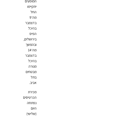
המופעים
יתקיימו
החל
מה־9
בדצמבר
בהיכל
הפיס
בירושלים,
ובהמשך
מה־14
בדצמבר
בהיכל
מנורה
מבטחים
בתל
אביב.
מכירת
הכרטיסים
נפתחה
היום
(שלישי)