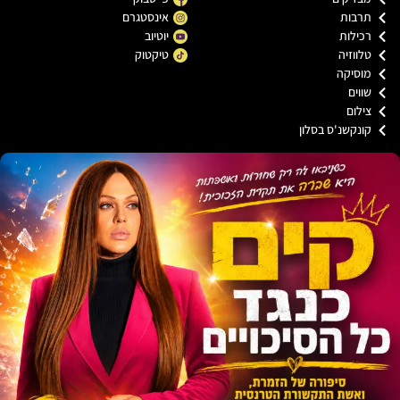
רבות
אינסטגרם
ילות
יוטיוב
ווזיה
טיקטוק
וסיקה
וים
לום
נקשנ'ס בסלון