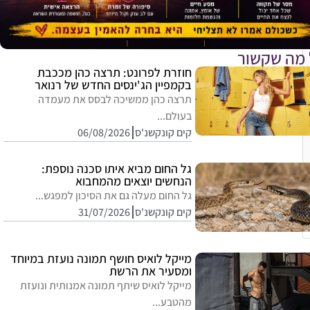
 מה שקשור
חוזרת לפרונט: תרצה כהן מככבת
בקמפיין הג'ינסים החדש של רנואר
תרצה כהן ממשיכה לבסס את מעמדה
בעולם...
קים קונקשנ'ס
06/08/2026
גל החום מביא איתו סכנה נוספת:
הנחשים יוצאים מהמחבוא
גל החום מעלה גם את הסיכון למפגש...
קים קונקשנ'ס
31/07/2026
מייקל לואיס חושף תמונה נועזת במיוחד
ומסעיר את הרשת
מייקל לואיס שיתף תמונה אמנותית ונועזת
מהטבע...