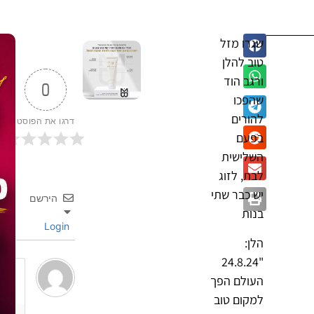
שגרו מזל
טוב להלן
ורגב הוד
0
שהפכו
להורים
דרגו את הפוסט
בפעם
השלישית
לבת, לזוג
יש כבר שתי
הירשם
בנות
Login
הלן:
"24.8.24
העולם הפך
למקום טוב