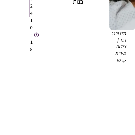
בנות
2
4
1
0
הלן ורגב
:
הוד |
1
צילום
8
מירית
קרמן