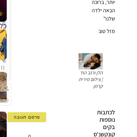
יותר, ברוכה
הבאה ילדה
שלנו"
כל
מזל טוב
{}
הלן ורגב הוד
[+]
| צילום מירית
קרמן
שם
Email
לכתבות
נוספות
בקים
קונקשנ'ס
0