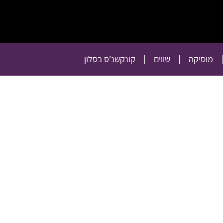
תרבות
רכילות
טלוויזיה
מוסיקה
שווים
קו
מוסיקה
שווים
קונקשנ'ס בסלון