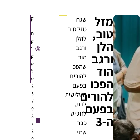
מזל
ק
שגרו
י
מזל טוב
טוב,
ם
להלן
ק
הלן
ורגב
ונ
ורגב
ק
הוד
ש
שהפכו
הוד
נ'
להורים
ס
הפכו
בפעם
2
להורים
5
השלישית
/
לבת,
בפעם
0
לזוג יש
8
ה-3
כבר
/
2
שתי
0