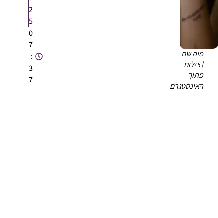
2
5
0
7
מיה שם
:
| צילום
3
מתוך
7
האינסטגרם