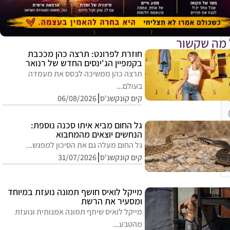
 מה שקשור
חוזרת לפרונט: תרצה כהן מככבת
בקמפיין הג'ינסים החדש של רנואר
תרצה כהן ממשיכה לבסס את מעמדה
בעולם...
קים קונקשנ'ס
06/08/2026
גל החום מביא איתו סכנה נוספת:
הנחשים יוצאים מהמחבוא
גל החום מעלה גם את הסיכון למפגש...
קים קונקשנ'ס
31/07/2026
E
מייקל לואיס חושף תמונה נועזת במיוחד
ומסעיר את הרשת
מייקל לואיס שיתף תמונה אמנותית ונועזת
מהטבע...