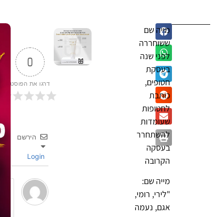
מייה שם
ששוחררה
לפני שנה
0
בעסקת
חטופים,
דרגו את הפוסט
כותבת
לחטופות
שעומדות
להשתחרר
הירשם
בעסקה
Login
הקרובה
מייה שם:
"לירי, רומי,
אגם, נעמה