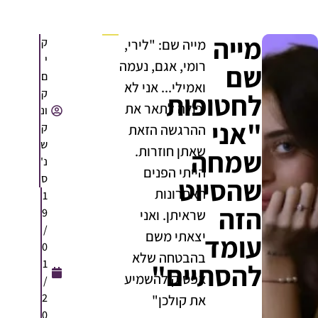
מייה
ק
מייה שם: "לירי,
י
רומי, אגם, נעמה
שם
ם
ואמילי... אני לא
ק
לחטופות
יכולה לתאר את
ונ
"אני
ק
ההרגשה הזאת
ש
שאתן חוזרות.
שמחה
נ'
הייתי הפנים
ס
שהסיוט
האחרונות
1
הזה
9
שראיתן. ואני
/
יצאתי משם
עומד
0
בהבטחה שלא
1
להסתיים"
אפסיק להשמיע
/
2
את קולכן"
0