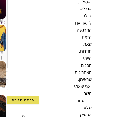
ואמילי…
אני לא
יכולה
כל
לתאר את
ההרגשה
הזאת
שאתן
חוזרות.
הייתי
{}
[+]
הפנים
האחרונות
שראיתן.
שם
ואני יצאתי
mail
משם
בהבטחה
שלא
אפסיק
0