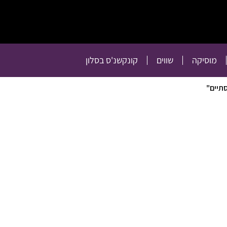
תרבות
רכילות
טלוויזיה
מוסיקה
שווים
קו
מוסיקה
שווים
קונקשנ'ס בסלון
תיים"