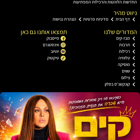
ת הלוהטות והרכילות המפתיעות
ט מהיר
ף הבית
מדיניות פרטיות
הצהרת נגישות
רים שלנו
תמצאו אותנו גם כאן
ז-קים
פייסבוק
רבות
אינסטגרם
ילות
יוטיוב
ווזיה
טיקטוק
וסיקה
וים
לום
נקשנ'ס בסלון