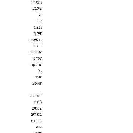
לתאריך
שיקבע
ואין
צורך
לבצע
חילוף
כרטיסים
בימים
הקרובים
תעדכן
ההפקה
על
מועד
המופע
.
בתפילה
לימים
שקטים
ובטוחים
ובברכת
שנה
טובה