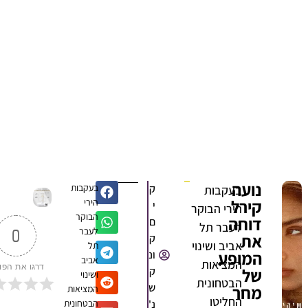
נועה
ק
בעקבות
בעקבות
קירל
הירי
י
הירי הבוקר
הבוקר
דוחה
ם
לעבר תל
לעבר
0
את
ק
אביב ושינוי
תל
המופע
ונ
אביב
המציאות
דרגו את הפוסט
של
ק
ושינוי
הבטחונית
ש
מחר
המציאות
החליטו
נ'
הבטחונית