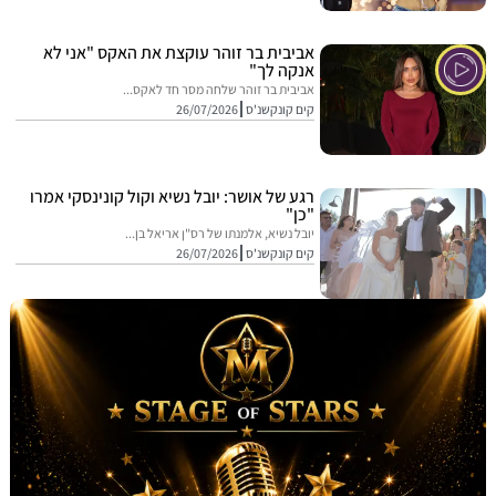
אביבית בר זוהר עוקצת את האקס "אני לא
אנקה לך"
אביבית בר זוהר שלחה מסר חד לאקס...
קים קונקשנ'ס
26/07/2026
רגע של אושר: יובל נשיא וקול קונינסקי אמרו
"כן"
יובל נשיא, אלמנתו של רס"ן אריאל בן...
קים קונקשנ'ס
26/07/2026