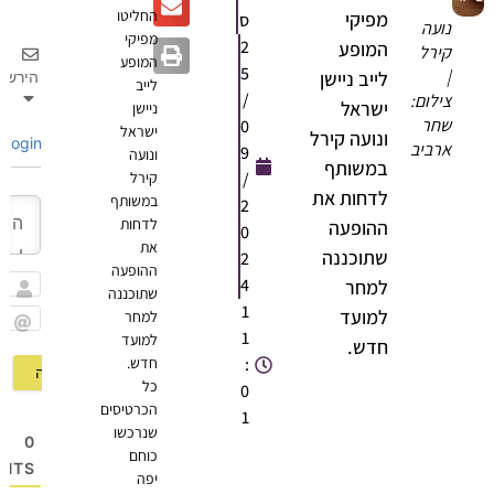
החליטו
מפיקי
ס
ועה
מפיקי
2
המופע
ירל
המופע
5
לייב ניישן
הירשם
לייב
/
ילום:
ישראל
ניישן
חר
0
ישראל
ונועה קירל
Login
רביב
9
ונועה
במשותף
/
קירל
לדחות את
במשותף
2
לדחות
ההופעה
0
את
שתוכננה
2
ההופעה
4
למחר
שתוכננה
שם
1
למועד
למחר
1
למועד
Email
חדש.
:
חדש.
כל
0
הכרטיסים
1
שנרכשו
0
כוחם
OMMENTS
יפה