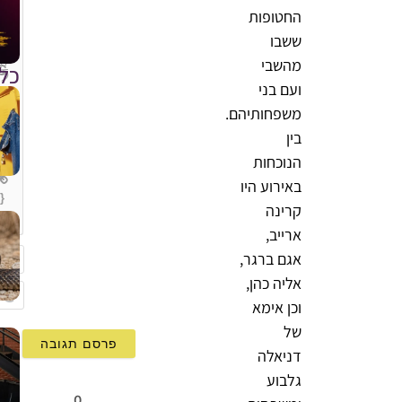
החטופות
ששבו
מהשבי
כל
ועם בני
משפחותיהם.
בין
הנוכחות
באירוע היו
}
קרינה
[+]
ארייב,
אגם ברגר,
אליה כהן,
שם
וכן אימא
mail
של
דניאלה
גלבוע
0