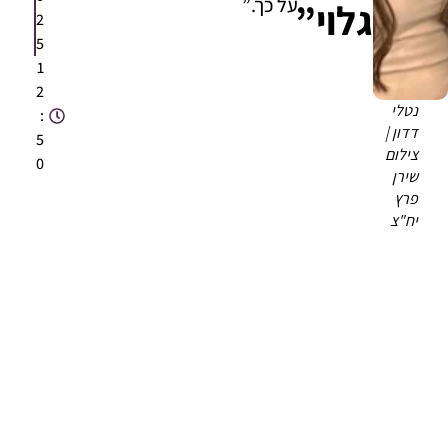
על כך.”
גלוי”
2
5
1
2
נטלי
:
דדון |
5
צילום
0
שירן
פרץ
יח"צ