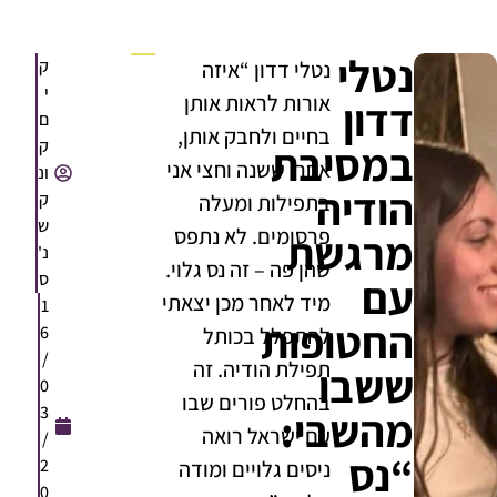
נטלי
ק
נטלי דדון “איזה
י
אורות לראות אותן
דדון
ם
בחיים ולחבק אותן,
ק
במסיבת
אחרי ששנה וחצי אני
ונ
הודיה
ק
בתפילות ומעלה
ש
פרסומים. לא נתפס
מרגשת
נ'
שהן פה – זה נס גלוי.
ס
עם
מיד לאחר מכן יצאתי
1
החטופות
6
להתפלל בכותל
/
תפילת הודיה. זה
ששבו
0
בהחלט פורים שבו
3
מהשבי:
עם ישראל רואה
/
“נס
2
ניסים גלויים ומודה
0