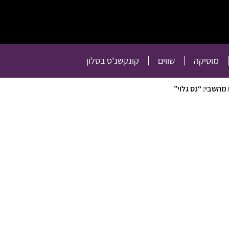
תרבות
רכילות
טלוויזיה
מוסיקה
שווים
קו
מוסיקה
שווים
קונקשנ'ס בסלון
השבי: “נס גלוי”