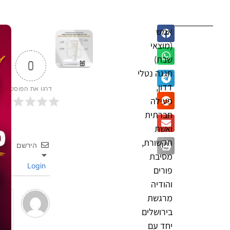
אמש
(מוצאי
שבת)
0
חגגה נטלי
דדון,
דרגו את הפוסט
פעילה
חברתית
ואשת
תקשורת,
הירשם
מסיבת
Login
פורים
והודיה
מרגשת
בירושלים
יחד עם