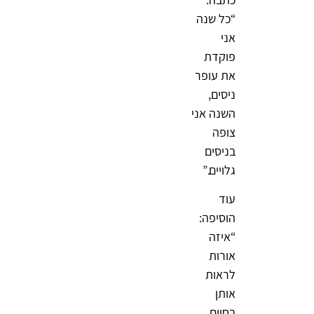
“כל שנה
אני
פוקדת
את עופר
ניסים,
השנה אני
צופה
בניסים
גלויים.”
עוד
הוסיפה:
“איזה
אורות
לראות
אותן
בחיים