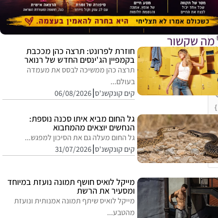
 מה שקשור
חוזרת לפרונט: תרצה כהן מככבת
בקמפיין הג'ינסים החדש של רנואר
תרצה כהן ממשיכה לבסס את מעמדה
בעולם...
קים קונקשנ'ס
06/08/2026
{
גל החום מביא איתו סכנה נוספת:
הנחשים יוצאים מהמחבוא
גל החום מעלה גם את הסיכון למפגש...
קים קונקשנ'ס
31/07/2026
E
מייקל לואיס חושף תמונה נועזת במיוחד
ומסעיר את הרשת
מייקל לואיס שיתף תמונה אמנותית ונועזת
מהטבע...