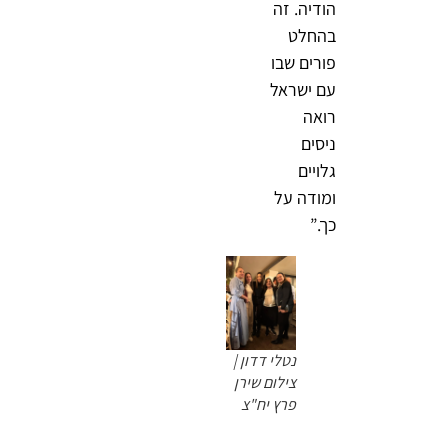
הודיה. זה
בהחלט
פורים שבו
עם ישראל
רואה
ניסים
גלויים
ומודה על
כך.”
נטלי דדון |
צילום שירן
פרץ יח"צ