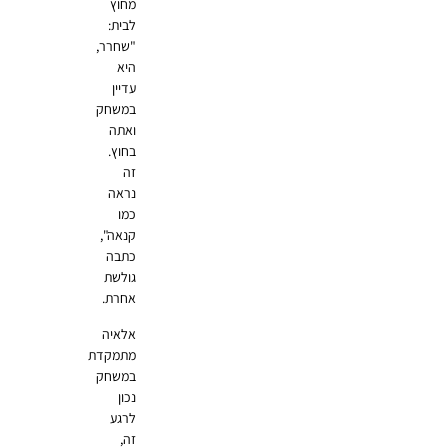
מחוץ
לבית:
"שחרר,
היא
עדיין
במשחק
ואתה
בחוץ.
זה
נראה
כמו
קנאה",
כתבה
גולשת
אחרת.
אלאיה
מתמקדת
במשחק
נכון
לרגע
זה,