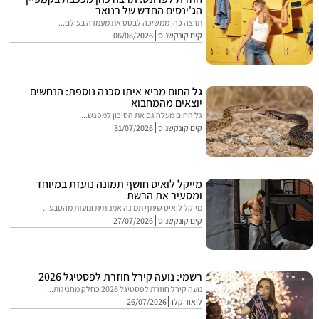
הג'ינסים החדש של רנואר
תרצה כהן ממשיכה לבסס את מעמדה בעולם...
קים קונקשנ'ס
06/08/2026
גל החום מביא איתו סכנה נוספת: הנחשים
יוצאים מהמחבוא
גל החום מעלה גם את הסיכון למפגש...
קים קונקשנ'ס
31/07/2026
מייקל לואיס חושף תמונה נועזת במיוחד
ומסעיר את הרשת
מייקל לואיס שיתף תמונה אמנותית ונועזת מהטבע...
קים קונקשנ'ס
27/07/2026
רשמי: נועה קירל חוזרת לפסטיגל 2026
נועה קירל חוזרת לפסטיגל 2026 כחלק מחגיגות...
ליאור קלו
26/07/2026