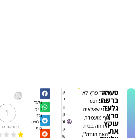
סערה
ק
גלעד פרץ לא
ברשת:
י
עוצר: רגע
גלעד
גלעד
ם
לפני שאלאיה
פרץ
1
פרץ
ק
נגד
הוף מועמדת
עוקץ
ונ
אלאיה
להדחה בבית
דרגו את הפוסט
הוף
את
ק
"האח הגדול",
–
ש