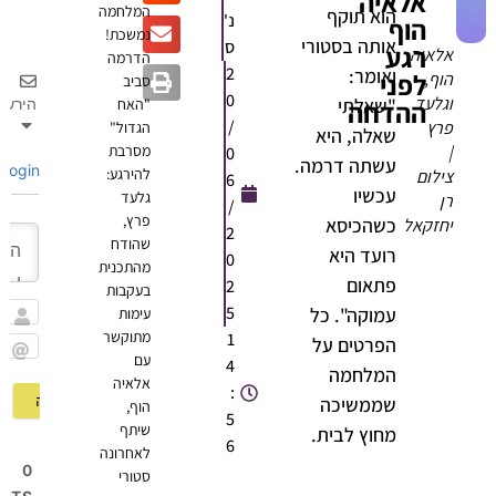
אלאיה
המלחמה
הוא תוקף
נ'
הוף
נמשכת!
אותה בסטורי
ס
רגע
לאיה
הדרמה
2
ואומר:
לפני
וף,
סביב
0
גלעד
"שאלתי
ההדחה
הירשם
"האח
/
רץ
הגדול"
שאלה, היא
מסרבת
0
עשתה דרמה.
Login
להירגע:
ילום
6
עכשיו
גלעד
ן
/
פרץ,
כשהכיסא
חזקאל
2
שהודח
רועד היא
0
מהתכנית
פתאום
2
בעקבות
5
עמוקה". כל
עימות
שם
מתוקשר
1
הפרטים על
עם
4
Email
המלחמה
אלאיה
:
שממשיכה
הוף,
5
שיתף
מחוץ לבית.
6
לאחרונה
0
סטורי