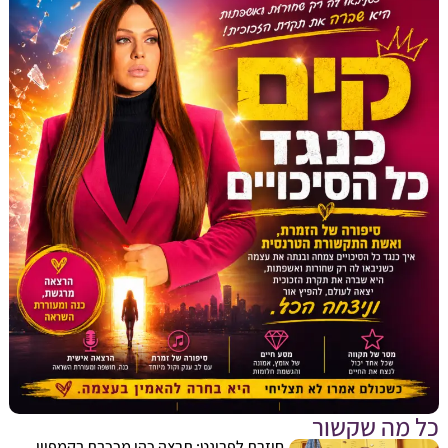
מה שקשור
חוזרת לפרונט: תרצה כהן מככבת בקמפיין