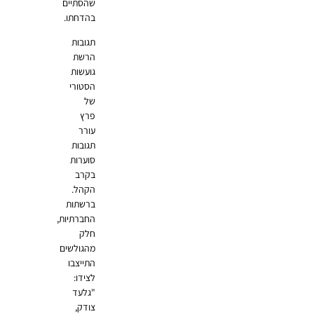
שהסתיים
בהדחתו.
תגובות
הרשת
גועשות
הסטורי
של
פרץ
עורר
תגובות
סוערות
בקרב
הקהל.
ברשתות
החברתיות,
חלק
מהגולשים
התייצבו
לצידו:
"גלעד
צודק,