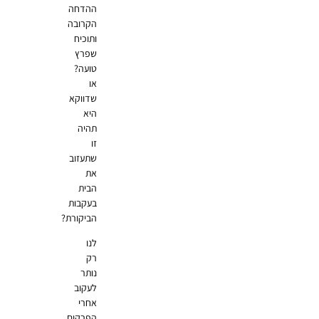
ההדחה
הקרובה
ותוכיח
שפרץ
טועה?
או
שדווקא
היא
תהיה
זו
שתעזוב
את
הבית
בעקבות
הביקורת?
לנו
רק
נותר
לעקוב
אחרי
הפרקים