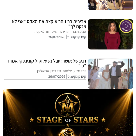
אביבית בר זוהר עוקצת את האקס "אני לא
אנקה לך"
אביבית בר זוהר שלחה מסר חד לאקס...
קים קונקשנ'ס
26/07/2026
רגע של אושר: יובל נשיא וקול קונינסקי אמרו
"כן"
יובל נשיא, אלמנתו של רס"ן אריאל בן...
קים קונקשנ'ס
26/07/2026