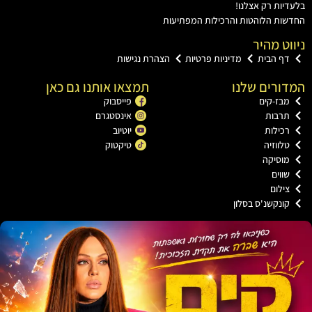
ת רק אצלנו!
ת הלוהטות והרכילות המפתיעות
ט מהיר
 הבית
מדיניות פרטיות
הצהרת נגישות
רים שלנו
תמצאו אותנו גם כאן
ז-קים
פייסבוק
בות
אינסטגרם
ילות
יוטיוב
ווזיה
טיקטוק
סיקה
וים
לום
נקשנ'ס בסלון