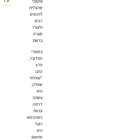
OMMENTS
עוקצני
שהצליח
להכעיס
רבים
ולעורר
סערה
ברשת.
בסטורי
המדובר,
פרץ
כתב:
"שאלתי
שאלה,
היא
עשתה
דרמה.
עכשיו
כשהכיסא
רועד
היא
פתאום