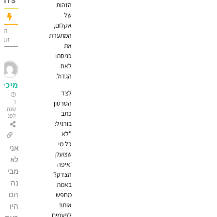
OMMENTS
הזהות
של
אקלום,
הכי הרבה
המתעדת
הצבעות
את
כניסתו
לאח
הגדול.
מיכל
לצד
1
הסרטון
שנה
כתב
לפני
בורגיל:
"לא
כל מי
אני
שצועק
לא
'איפה
מבי
הצדק?'
נה
באמת
הם
מחפש
אותו!
היו
לפעמים