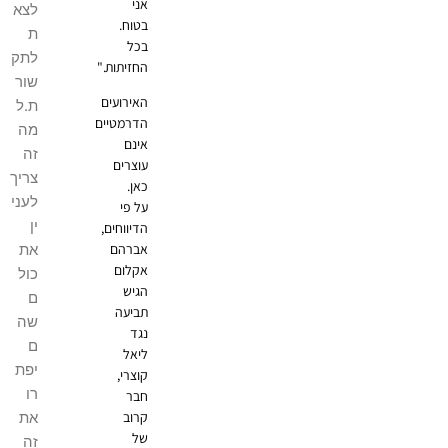
אני
לצא
בטוח.
ת
בכל
לתק
החזיתות."
שור
האירועים
ת.ל
הדרמטיים
מה
אינם
זה
עוצרים
צריך
כאן.
לעני
על פי
ין
הדיווחים,
אברהם
את
אקלום
כול
הגיש
ם
תביעה
שה
נגד
ם
ליאל
יפת
קוצרי,
רו
חבר
קרוב
את
של
זה