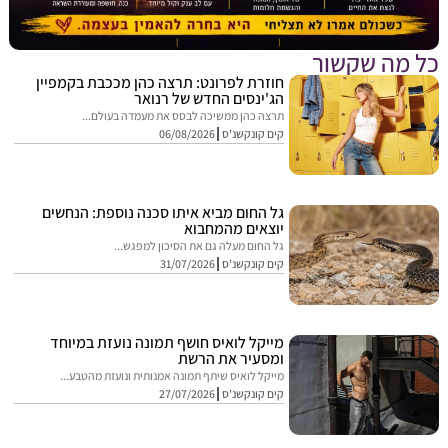
מה שקשור
חוזרת לפרונט: תרצה כהן מככבת בקמפיין
הג'ינסים החדש של רנואר
תרצה כהן ממשיכה לבסס את מעמדה בעולם...
קים קונקשנ'ס
06/08/2026
גל החום מביא איתו סכנה נוספת: הנחשים
יוצאים מהמחבוא
גל החום מעלה גם את הסיכון למפגש...
קים קונקשנ'ס
31/07/2026
מייקל לואיס חושף תמונה נועזת במיוחד
ומסעיר את הרשת
מייקל לואיס שיתף תמונה אמנותית ונועזת מהטבע...
קים קונקשנ'ס
27/07/2026