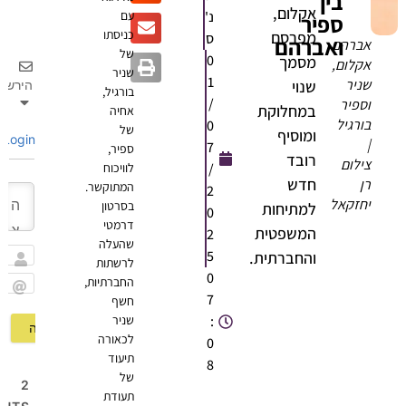
בין
אקלום,
נ'
עם
ספיר
כניסתו
מפרסם
ס
ואברהם
אברהם
של
0
מסמך
אקלום,
שניר
1
שניר
שנוי
הירשם
בורגיל,
/
וספיר
במחלוקת
אחיה
בורגיל
0
של
ומוסיף
Login
|
7
ספיר,
רובד
צילום
/
לוויכוח
חדש
רן
המתוקשר.
2
יחזקאל
בסרטון
למתיחות
0
דרמטי
המשפטית
2
שהעלה
5
והחברתית.
לרשתות
שם
0
החברתיות,
7
חשף
Email
:
שניר
לכאורה
0
תיעוד
8
של
2
תעודת