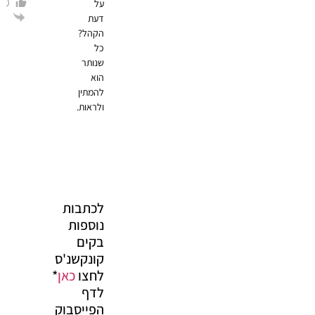
0
על
הגב
דעת
הקהל?
כל
שנותר
הוא
להמתין
ולראות.
לכתבות
נוספות
בקים
קונקשנ'ס
לחצו
כאן
*
לדף
הפייסבוק