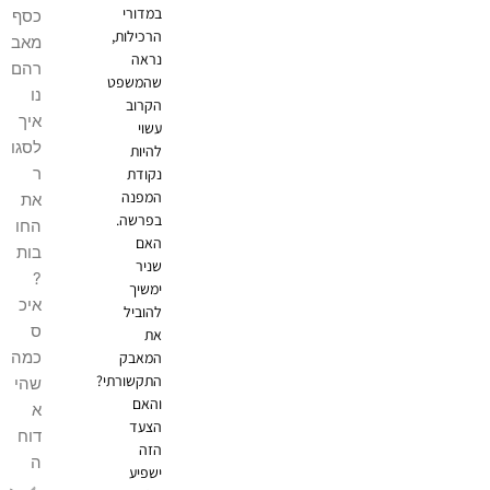
במדורי
כסף
הרכילות,
מאב
נראה
רהם
שהמשפט
נו
הקרוב
איך
עשוי
לסגו
להיות
ר
נקודת
המפנה
את
בפרשה.
החו
האם
בות
שניר
?
ימשיך
איכ
להוביל
ס
את
כמה
המאבק
התקשורתי?
שהי
והאם
א
הצעד
דוח
הזה
ה
ישפיע