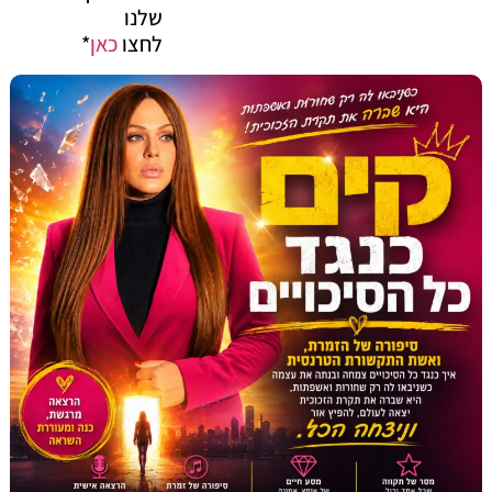
שלנו
לחצו
כאן
*