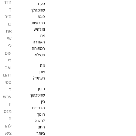
הדר
טענו
ך
שהמהלך
פוגע
סיב
בפרטיות
כו
ומלהיט
את
את
שי
האווירה
לי
המתוחה
עופ
ממילא.
רי
מה
ואב
צופן
רהם
העתיד?
ספי
בזמן
ר
שהסכסוך
עכש
בין
יו
הצדדים
מנס
הופך
ה
לנושא
להו
החם
ציא
ביותר