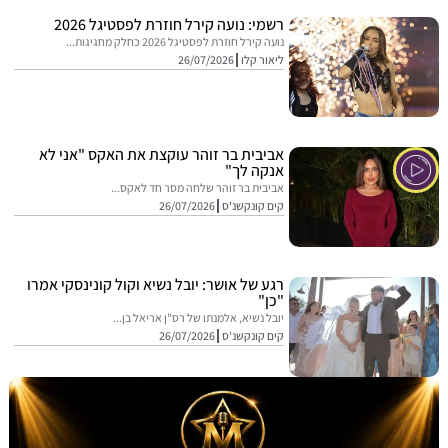
רשמי: נועה קירל חוזרת לפסטיגל 2026
נועה קירל חוזרת לפסטיגל 2026 כחלק מחגיגות...
ליאור קלו
26/07/2026
אביבית בר זוהר עוקצת את האקס "אני לא
אנקה לך"
אביבית בר זוהר שלחה מסר חד לאקס...
קים קונקשנ'ס
26/07/2026
רגע של אושר: יובל נשיא וקול קונינסקי אמרו
"כן"
יובל נשיא, אלמנתו של רס"ן אריאל בן...
קים קונקשנ'ס
26/07/2026