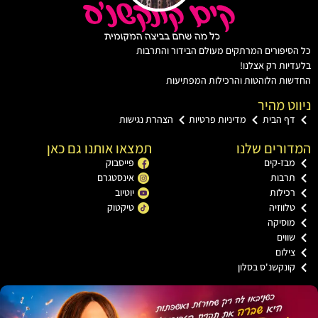
יפורים המרתקים מעולם הבידור והתרבות
ות רק אצלנו!
ת הלוהטות והרכילות המפתיעות
ט מהיר
ף הבית
מדיניות פרטיות
הצהרת נגישות
רים שלנו
תמצאו אותנו גם כאן
בז-קים
פייסבוק
רבות
אינסטגרם
כילות
יוטיוב
ווזיה
טיקטוק
וסיקה
וים
ילום
ונקשנ'ס בסלון