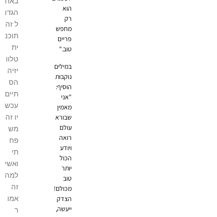
באח
הוא
הגדו
רק
ל זה
מחפש
תוכנ
פריים
ית
טוב."
טלוו
במילים
יזיה
נוקבות
הס
הוסיף:
תיים
"אני
עכש
מאמין
יו זה
שבורא
עולם
מש
רואה
פח
ויודע
תי
הכול
ואשי
יותר
למה
טוב
זה
מכולם!
אמו
הצדק
ייעשה,
ר