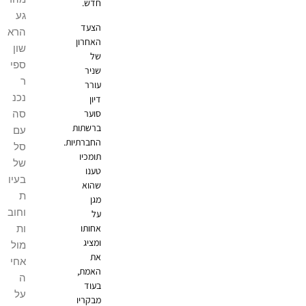
חדש.
גע
הצעד
הרא
האחרון
שון
של
ספי
שניר
ר
עורר
נכנ
דיון
סוער
סה
ברשתות
עם
החברתיות.
סל
תומכיו
של
טענו
בעיו
שהוא
ת
מגן
וחוב
על
אחותו
ות
ומציג
מול
את
אחי
האמת,
ה
בעוד
על
מבקריו