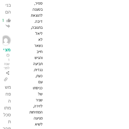
ספיר,
בני
בטענה
הם
להוצאת
1
דיבה.
הגב
בתגובה,
ליאל
לא
נשאר
מצי
חייב
והגיש
1
תביעה
שנה
לפני
נגדית.
כעת,
עם
מש
כניסתו
של
פח
שניר
ה
לזירה,
מתו
המתיחות
סכל
מגיעה
ת
לשיא
מהר