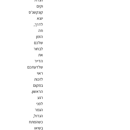
הגדול
וקים
קונקשנ'ס
יוצא
לדרך,
וזה
הזמן
שלכם
לבחור
את
הדייר
שלדעתכם
ראוי
לזכות
במקום
הראשון.
רגע
לפני
הגמר
הגדול,
כשהמתח
בשיאו