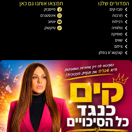
רים שלנו
תמצאו אותנו גם כאן
בז-קים
פייסבוק
רבות
אינסטגרם
כילות
יוטיוב
ווזיה
טיקטוק
וסיקה
וים
ילום
ונקשנ'ס בסלון