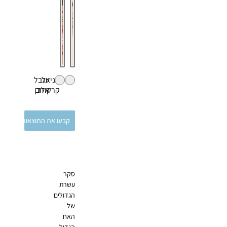
דניאל
ענבל
קרקוזוב
אלדן
קבעו את התוצאות
סקר
עשרת
הגדולים
של
האח