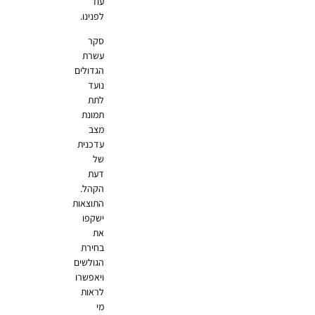
עוד
לפנינו.
סקר
עשרת
הגדולים
נועד
לתת
תמונת
מצב
עדכנית
של
דעת
הקהל.
התוצאות
ישקפו
את
בחירת
הגולשים
ויאפשרו
לראות
מי