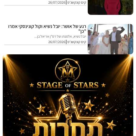
קים קונקשנ'ס
26/07/2026
רגע של אושר: יובל נשיא וקול קונינסקי אמרו
"כן"
יובל נשיא, אלמנתו של רס"ן אריאל בן...
קים קונקשנ'ס
26/07/2026