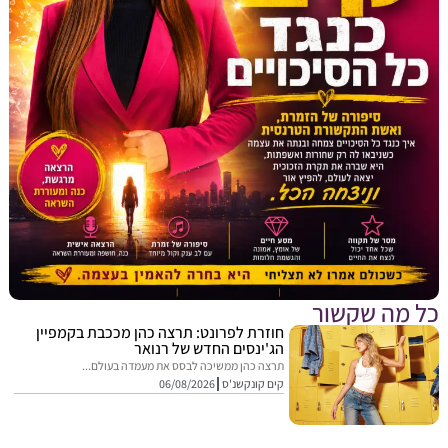
מה שקשור
חוזרת לפרונט: תרצה כהן מככבת בקמפיין
הג'ינסים החדש של רנואר
תרצה כהן ממשיכה לבסס את מעמדה בעולם...
קים קונקשנ'ס
06/08/2026