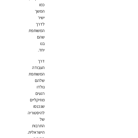
כמו
המשך
ישיר
לדרך
המשותפת
שהם
בנו
יחד.
דרך
העבודה
המשותפת
שלהם
נולדו
רגעים
מוזיקליים
שנכנסו
להיסטוריה
של
התרבות
הישראלית.