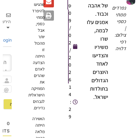
שהגיעו
של אהבה
ס
נפרדים
להיפרד
0
וכבוד.
ממתי
ממתי
9
כספי
אמנים עלו
הירשם
כספי,
/
|
לבמה,
אבל
צילום:
0
יותר
שרו
Login
רפי
2
מהכול
משיריו
דלויה
/
זו
והצדיעו
הייתה
2
הצדעה
לאחד
0
לאדם
היוצרים
2
שהרים
6
הגדולים
את
שם
1
בתולדות
המוזיקה
4
הישראלית
Email
ישראל.
:
לגבהים
נדירים.
2
9
האווירה
0
הייתה
OMMENTS
מלאה