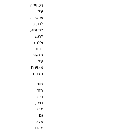
המוזיקה
שלו
ממשיכה
להתנגן,
להשפיע,
לרגש
וללוות
דורות
חדשים
של
מאזינים
ויוצרים.
היום
הזה
היה
כואב,
אבל
גם
מלא
אהבה