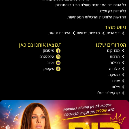
יפורים המרתקים מעולם הבידור והתרבות
ות רק אצלנו!
ת הלוהטות והרכילות המפתיעות
ט מהיר
ף הבית
מדיניות פרטיות
הצהרת נגישות
רים שלנו
תמצאו אותנו גם כאן
בז-קים
פייסבוק
רבות
אינסטגרם
כילות
יוטיוב
ווזיה
טיקטוק
וסיקה
וים
ילום
ונקשנ'ס בסלון