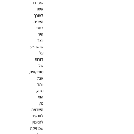
שעבדו
איתו
לאורך
השנים.
כספי
היה
יוצר
שהשפיע
על
דורות
של
מוזיקאים,
אבל
יותר
מזה,
הוא
נתן
השראה
לאנשים
להאמין
שמוזיקה