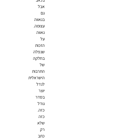
בכאב
אבל
גם
בגאווה
עצומה.
גאווה
על
הזכות
שנפלה
בחלקה
של
התרבות
הישראלית
לגדל
יוצר
בסדר
גודל
כזה.
כזה
שלא
רק
כתב