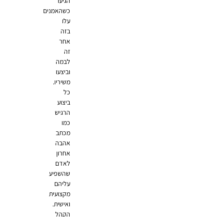
הגיעו
כשהאמנים
עלו
בזה
אחר
זה
לבמה
וביצעו
משיריו.
כל
ביצוע
הרגיש
כמו
מכתב
אהבה
אחרון
לאדם
שהשפיע
עליהם
מקצועית
ואישית.
הקהל