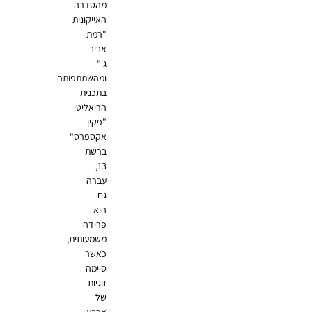
מהסדרה
האייקונית
"רמת
אביב
ג'"
ומהשתתפותה
בתכנית
הריאליטי
"פקין
אקספרס"
ברשת
13,
עברה
גם
היא
פרידה
משמעותית,
כאשר
סיימה
זוגיות
של