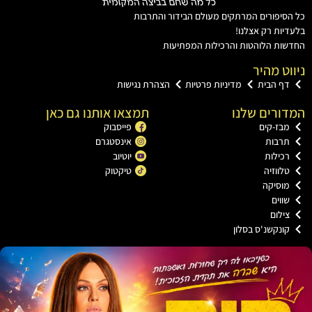
יפורים המרתקים מעולם הבידור והתרבות
ות רק אצלנו!
ת הלוהטות והרכילות המפתיעות
ט מהיר
ף הבית
מדיניות פרטיות
הצהרת נגישות
רים שלנו
תמצאו אותנו גם כאן
בז-קים
פייסבוק
רבות
אינסטגרם
כילות
יוטיוב
לווזיה
טיקטוק
וסיקה
ווים
ילום
ונקשנ'ס בסלון