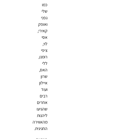
כמו
שלי
גפני
ואופק
קאירי,
אסי
לוי,
ציפי
רומנו,
ללי
האס,
שרון
איילון
ועוד
רבים
אחרים
שהגיעו
ליהנות
מהאווירה
החגיגית.