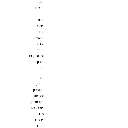
היום
בזכות
זוג
אחד
שגנב
את
ההצגה
– טל
פורר
והשחקנית
לירון
לב.
טל
פורר,
המלחין
והמפיק
המוזיקלי,
שהתגרש
מחן
שילוני
לפני