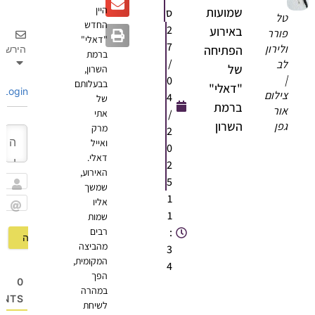
היין
שמועות
ס
טל
החדש
2
באירוע
פורר
"דאלי"
7
ולירון
הפתיחה
הירשם
ברמת
/
לב
של
השרון,
|
0
בבעלותם
"דאלי"
Login
צילום
4
של
ברמת
אור
/
אתי
השרון
גפן
מרק
2
ואייל
0
דאלי.
2
האירוע,
5
שמשך
שם
1
אליו
1
שמות
Email
:
רבים
מהביצה
3
המקומית,
4
הפך
0
במהרה
OMMENTS
לשיחת