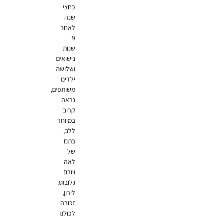
כחצי
שנה
לאחר
9
שנות
נישואים
ושלושה
ילדים
משותפים,
נראה
קרוב
במיוחד
ללב,
בתם
של
לאה
ויורם
גלובוס.
לירון,
זכורה
לכולנו