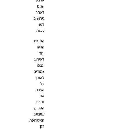
ארבע
שנים
לאחר
גירושים
לפני
עשור.
השניים
הגיעו
יחד
לאירוע
ונצפו
צמודים
לאורך
כל
הערב.
אם
זה לא
הספיק,
עזיבתם
המשותפת
רק