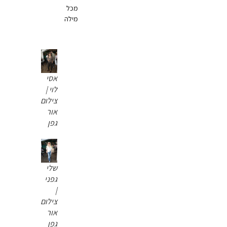
מכל
מילה
אסי
לוי |
צילום
אור
גפן
שלי
גפני
|
צילום
אור
גפן