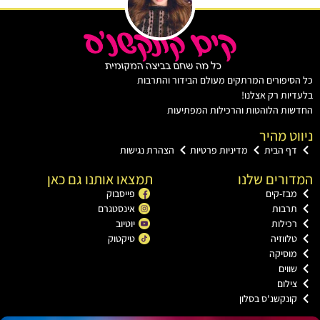
יפורים המרתקים מעולם הבידור והתרבות
ות רק אצלנו!
ת הלוהטות והרכילות המפתיעות
ט מהיר
ף הבית
מדיניות פרטיות
הצהרת נגישות
רים שלנו
תמצאו אותנו גם כאן
בז-קים
פייסבוק
רבות
אינסטגרם
כילות
יוטיוב
ווזיה
טיקטוק
וסיקה
וים
ילום
ונקשנ'ס בסלון