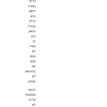
גדלה
בצורה
הזאת
והיא
גדלה
בצורה
הזאת,
נכון
זה
תמיד
לא
נעים
ונותן
את
ההרגשה
לא
נעימה,
הכעס
והתסכול
על זה
לא