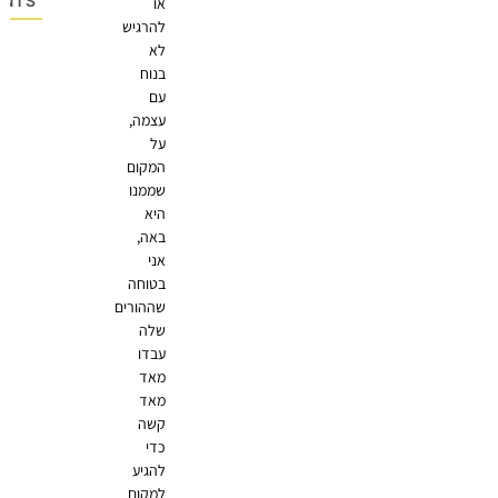
OMMENTS
או
להרגיש
לא
בנוח
עם
עצמה,
על
המקום
שממנו
היא
באה,
אני
בטוחה
שההורים
שלה
עבדו
מאד
מאד
קשה
כדי
להגיע
למקום