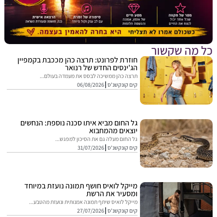
מה שקשור
חוזרת לפרונט: תרצה כהן מככבת בקמפיין
הג'ינסים החדש של רנואר
תרצה כהן ממשיכה לבסס את מעמדה בעולם...
קים קונקשנ'ס
06/08/2026
גל החום מביא איתו סכנה נוספת: הנחשים
יוצאים מהמחבוא
גל החום מעלה גם את הסיכון למפגש...
קים קונקשנ'ס
31/07/2026
מייקל לואיס חושף תמונה נועזת במיוחד
ומסעיר את הרשת
מייקל לואיס שיתף תמונה אמנותית ונועזת מהטבע...
קים קונקשנ'ס
27/07/2026