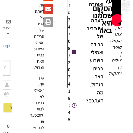
על
ואומרת
נ'
את
המקום
דעתה
את
ס
שממנו
פרידה
על
2
דעתה
היא
עוזיאל,
הריב
4
קרן
על הריב
באה"
הירשם
של
/
אוזן
של
פרידה
ואמילי
0
ואמילי
פרידה
Login
קופר
8
השבוע
ואמילי
|
/
בבית
השבוע
צילום
האח
2
רן
הגדול.
בבית
0
יחזקאל
האח
2
קרן
4
הגדול,
אוזן:
שם
"אמילי
1
מה
לא
8
Email
דעתכם?
צריכה
:
לבוא
4
ולהצטער
5
או
0
להתנצל