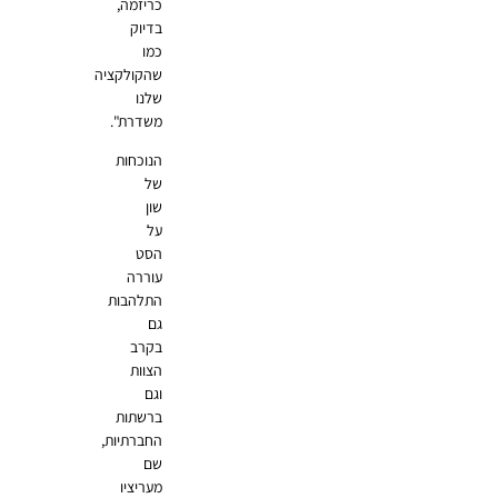
כריזמה,
בדיוק
כמו
שהקולקציה
שלנו
משדרת".
הנוכחות
של
שון
על
הסט
עוררה
התלהבות
גם
בקרב
הצוות
וגם
ברשתות
החברתיות,
שם
מעריציו