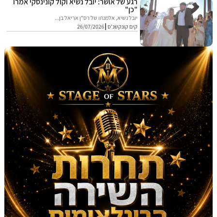
רגע של אושר: יובל נשיא וקול קונינסקי אמרו
"כן"
יובל נשיא, אלמנתו של רס"ן אריאל בן...
קים קונקשנ'ס
26/07/2026