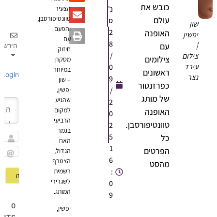
כובש את
נ'
הצעיר
טוונטיפורסבן,
עולם
ס
שון
והפעם
2
האופנה
יפשין
עם
8
|
עם
הירשם
חיזוק
/
צילום
צילומים
מסקרן
עירד
0
במיוחד
ראשונים
Login
נצר
9
– שון
כפרזנטור
/
יפשין,
של מותג
שהגיע
2
למקום
האופנה
0
הרביעי
טוונטיפורסבן.
2
בגמר
5
כל
האח
שם
1
הפרטים
הגדול,
6
הצטרף
Email
מהסט
:
רשמית
לשגרירי
0
המותג.
9
0
יפשין,