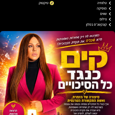
ווזיה
טיקטוק
וסיקה
וים
ילום
ונקשנ'ס בסלון