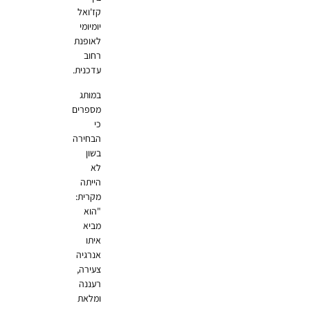
קז'ואל
יומיומי
לאופנת
רחוב
עדכנית.
במותג
מספרים
כי
הבחירה
בשון
לא
הייתה
מקרית:
"הוא
מביא
איתו
אנרגיה
צעירה,
רעננה
ומלאת