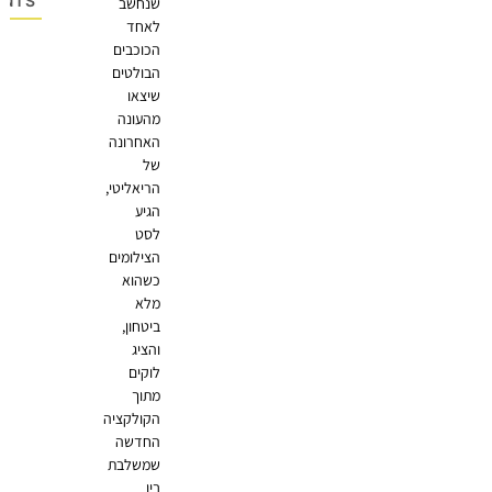
OMMENTS
שנחשב
לאחד
הכוכבים
הבולטים
שיצאו
מהעונה
האחרונה
של
הריאליטי,
הגיע
לסט
הצילומים
כשהוא
מלא
ביטחון,
והציג
לוקים
מתוך
הקולקציה
החדשה
שמשלבת
בין