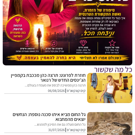
מה שקשור
חוזרת לפרונט: תרצה כהן מככבת בקמפיין
הג'ינסים החדש של רנואר
תרצה כהן ממשיכה לבסס את מעמדה בעולם...
קים קונקשנ'ס
06/08/2026
גל החום מביא איתו סכנה נוספת: הנחשים
יוצאים מהמחבוא
גל החום מעלה גם את הסיכון למפגש...
קים קונקשנ'ס
31/07/2026