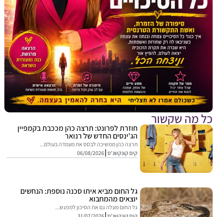
מה שקשור
חוזרת לפרונט: תרצה כהן מככבת בקמפיין
הג'ינסים החדש של רנואר
תרצה כהן ממשיכה לבסס את מעמדה בעולם...
קים קונקשנ'ס
06/08/2026
גל החום מביא איתו סכנה נוספת: הנחשים
יוצאים מהמחבוא
גל החום מעלה גם את הסיכון למפגש...
קים קונקשנ'ס
31/07/2026