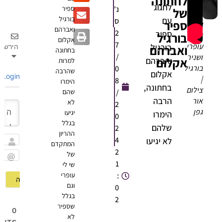
לחתונה
לחגוג
נ'
ספיר
של
בורגיל
עם
ס
ספיר
שי
ואברהם
2
ספיר
בורגיל
לי
אקלום
7
עופרי
בורגיל
ואברהם
הירשם
בחתונה
/
ושניר
אקלום
ואברהם
למרות
בורגיל
0
שהרבה
אקלום
Login
|
8
הימרו
בחתונה,
צילום
/
שהם
הרבה
אור
לא
2
גפן
יגיעו
הימרו
0
בגלל
שלהם
2
ההריון
4
לא יגיעו
המתקדם
שם
2
של
1
שי לי
Email
:
עופרי
וגם
0
בגלל
2
שספיר
0
לא