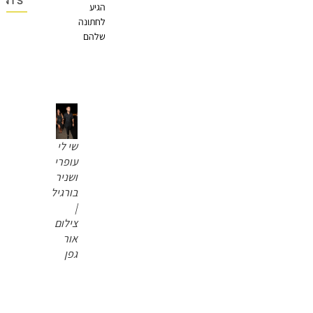
OMMENTS
הגיע
לחתונה
שלהם
שי לי
עופרי
ושניר
בורגיל
|
צילום
אור
גפן