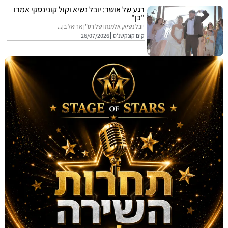
רגע של אושר: יובל נשיא וקול קונינסקי אמרו
"כן"
יובל נשיא, אלמנתו של רס"ן אריאל בן...
קים קונקשנ'ס
26/07/2026