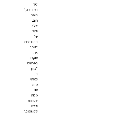
ליד
המדרכה,"
סיפר
תום,
שלא
ויתר
על
ההזדמנות
לשתף
את
עוקביו
בפרטים:
"ברוך
ה',
יצאתי
מזה
עם
מכות
שטחיות
וקצת
שפשופים."