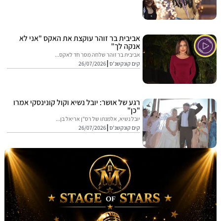
אביבית בר זוהר עוקצת את האקס "אני לא
אנקה לך"
אביבית בר זוהר שלחה מסר חד לאקס...
קים קונקשנ'ס
26/07/2026
רגע של אושר: יובל נשיא וקול קונינסקי אמרו
"כן"
יובל נשיא, אלמנתו של רס"ן אריאל בן...
קים קונקשנ'ס
26/07/2026