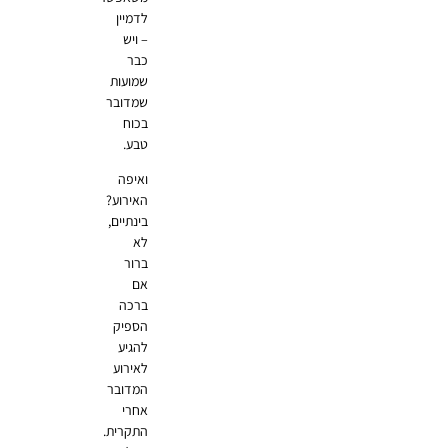
לדמיין
– ויש
כבר
שמועות
שמדובר
בכוח
טבע.
ואיפה
האירוע?
בינתיים,
לא
ברור
אם
ברכה
הספיק
להגיע
לאירוע
המדובר
אחרי
התקרית.