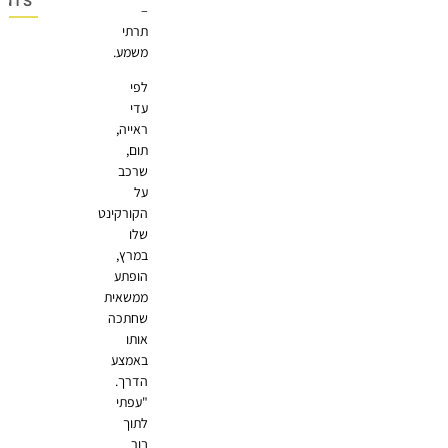
OMMENTS
–
תרתי
משמע.
לפי
עדי
ראייה,
תום,
שרכב
על
הקורקינט
שלו
במרץ,
הופתע
ממשאית
שחתכה
אותו
באמצע
הדרך.
"עפתי
לתוך
בור