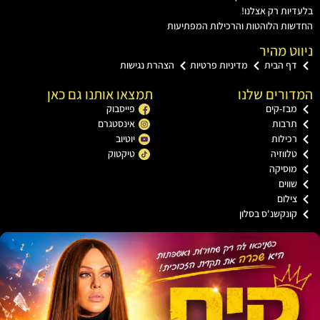
ות רק אצלנו!
ת הלוהטות והרכילות המפתיעות
ט מהיר
ף הבית
מדיניות פרטיות
הצהרת נגישות
רים שלנו
תמצאו אותנו גם כאן
בז-קים
פייסבוק
רבות
אינסטגרם
כילות
יוטיוב
ווזיה
טיקטוק
וסיקה
וים
ילום
ונקשנ'ס בסלון