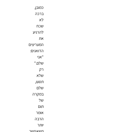
כמובן,
ברכה
לא
שכח
להרגיע
את
המעריצים
הדואגים:
"אני
שלם."
רק
שלא
תטעו,
שלם
במקרה
של
תום
אומר
הרבה
יותר
משאפשר