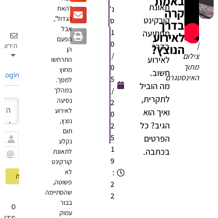
באמת
תאונת
נ'
"האח
קרה
הגדול",
קורקינט
ס
בדרך
תום
אבל
1
מפתיעה
לאירוע
ברכה
הפעם
0
|
בדרך
הנוצץ?
הירשם
הן
/
צילום
לאירוע
התרחשו
מתוך
0
מחוץ
חשוב.
Login
האינסטגרם
5
למסך.
מה הוביל
/
במהלך
לתקרית,
נסיעה
2
לאירוע
ואיך הוא
0
נוצץ,
הגיב? כל
2
תום
5
הפרטים
נקלע
שם
1
בכתבה.
לתאונת
9
קורקינט
Email
:
לא
פשוטה,
2
שהסתיימה
2
בבור
0
עמוק