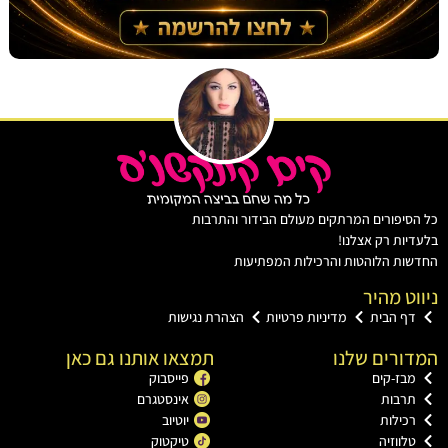
יפורים המרתקים מעולם הבידור והתרבות
ות רק אצלנו!
ת הלוהטות והרכילות המפתיעות
ט מהיר
ף הבית
מדיניות פרטיות
הצהרת נגישות
רים שלנו
תמצאו אותנו גם כאן
בז-קים
פייסבוק
רבות
אינסטגרם
כילות
יוטיוב
ווזיה
טיקטוק