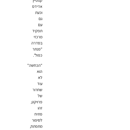
קמפיין
אדידס
וכעת
גם
עם
תפקיד
מרכזי
בסדרה
"פנתר
כפול".
"הכחשה"
הוא
לא
עוד
שחרור
של
פרויקט,
זהו
פתיח
לסיפור
מתפתח,