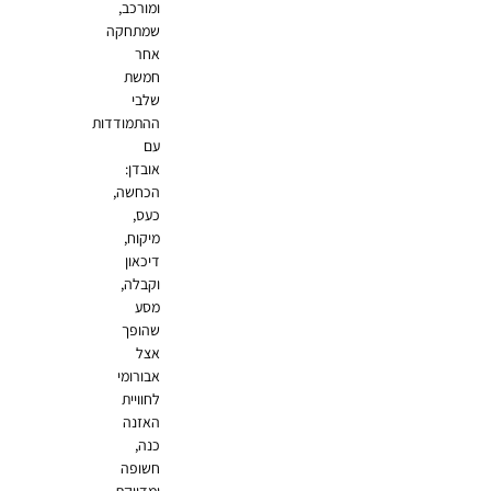
ומורכב,
שמתחקה
אחר
חמשת
שלבי
ההתמודדות
עם
אובדן:
הכחשה,
כעס,
מיקוח,
דיכאון
וקבלה,
מסע
שהופך
אצל
אבורומי
לחוויית
האזנה
כנה,
חשופה
ומדויקת.