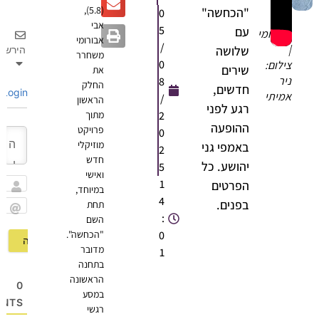
(5.8),
"הכחשה"
0
אבי
אבי
5
עם
אבורומי
אבורומי
/
|
שלושה
הירשם
משחרר
0
צילום:
שירים
את
ניר
8
החלק
חדשים,
Login
אמיתי
/
הראשון
רגע לפני
2
מתוך
ההופעה
פרויקט
0
מוזיקלי
באמפי גני
2
חדש
יהושע. כל
5
ואישי
1
הפרטים
במיוחד,
שם
4
בפנים.
תחת
:
השם
Email
0
"הכחשה".
מדובר
1
בתחנה
הראשונה
0
במסע
OMMENTS
רגשי