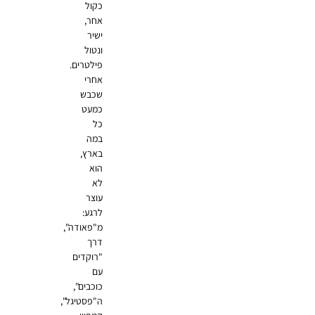
כקול
אחר,
ישיר
ונטול
פילטרים.
אחרי
שכבש
כמעט
כל
במה
בארץ,
הוא
לא
עוצר
לרגע:
מ"פאודה",
דרך
"רוקדים
עם
כוכבים",
ה"פסטיגל",