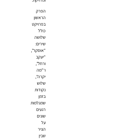
הפרק
הראשון
בפרויקט
כולל
שלושה
שירים:
"אוסקר",
"יעקב
ורחל",
ו־"מה
יקרה",
שלוש
נקודות
בזמן
שמגלמות
רגעים
שונים
על
הציר
שבין