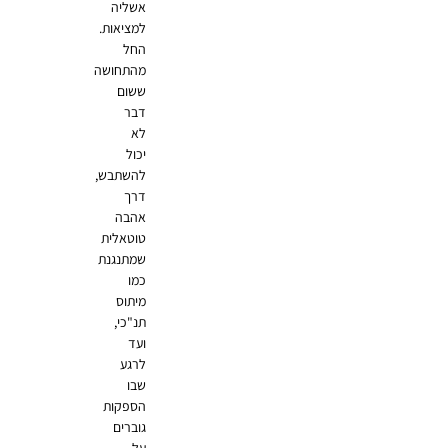
אשליה
למציאות.
החל
מהתחושה
ששום
דבר
לא
יכול
להשתבש,
דרך
אהבה
טוטאלית
שמתנגנת
כמו
מיתוס
תנ"כי,
ועד
לרגע
שבו
הספקות
גוברים