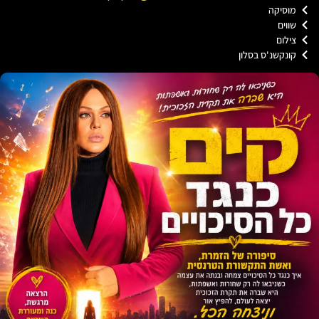
וסיקה
וים
ילום
ונקשנ'ס בסלון