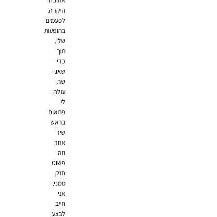
אהובה
היקרה.
לפעמים
בהופעות
שלי,
תוך
כדי
שאני
שר,
עולה
לי
פתאום
בראש
שיר
אחר
וזה
פשוט
חזק
ממני,
אני
חייב
לבצע