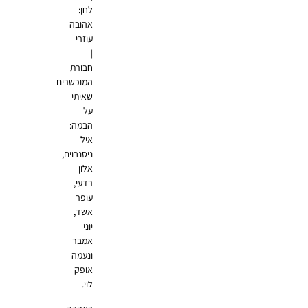
לחן:
אהובה
עוזרי
|
חבורת
המוכשרים
שאיתי
על
הבמה:
איל
ניסנבוים,
אלון
רדעי,
עופר
אשד,
יוני
אמבר
ונעמה
אופק
לוי.