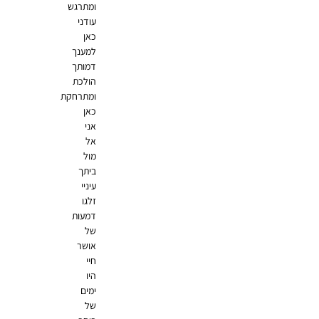
ומתרגש
עודני
כאן
למענך
דמותך
הולכת
ומתרחקת
כאן
אני
אל
מול
ביתך
עיניי
זלגו
דמעות
של
אושר
חיי
היו
ימים
של