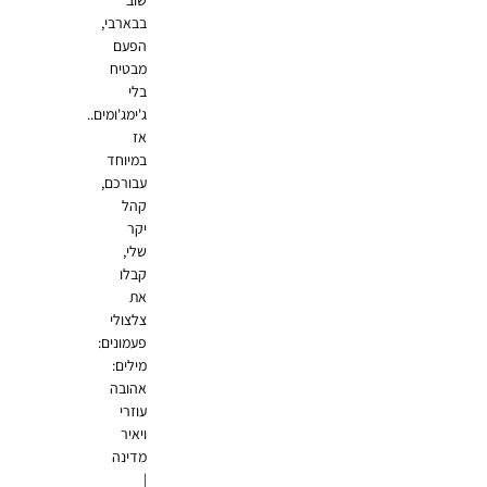
שוב
בבארבי,
הפעם
מבטיח
בלי
ג'ימג'ומים..
אז
במיוחד
עבורכם,
קהל
יקר
שלי,
קבלו
את
צלצולי
פעמונים:
מילים:
אהובה
עוזרי
ויאיר
מדינה
|