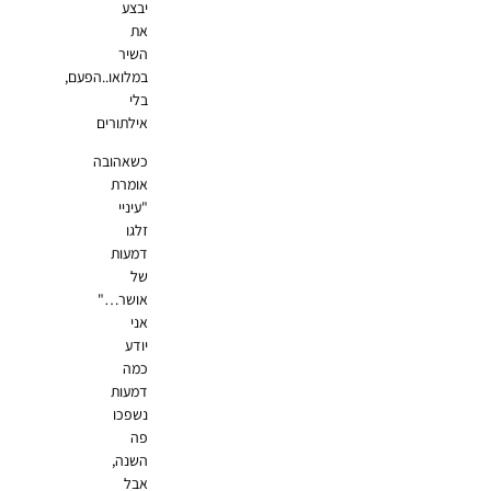
יבצע
את
השיר
במלואו..הפעם,
בלי
אילתורים
כשאהובה
אומרת
"עיניי
זלגו
דמעות
של
אושר…"
אני
יודע
כמה
דמעות
נשפכו
פה
השנה,
אבל