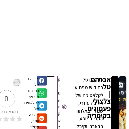
אברהם
ק
אברהם
אברהם טל
טל
טל
י
בחידוש מפתיע
בחידוש
|
ם
לקלאסיקה של
מפתיע
0
צלצולי
ק
אהובה עוזרי,
לקלאסיקה
פעמונים
ונ
של
שנולד באלתור
דרגו את הפוסט
בקיסריה
ק
אהובה
מקרי במופע
ש
עוזרי,
בבארבי וקיבל
נ'
שנולד