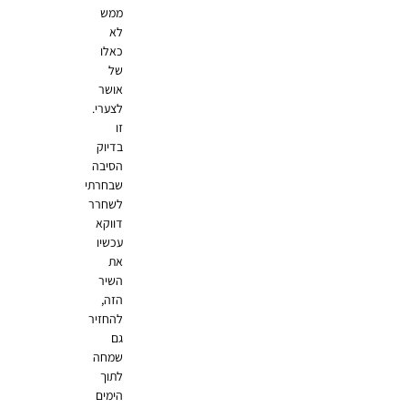
ממש
לא
כאלו
של
אושר
לצערי.
זו
בדיוק
הסיבה
שבחרתי
לשחרר
דווקא
עכשיו
את
השיר
הזה,
להחזיר
גם
שמחה
לתוך
הימים