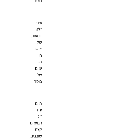
בוסר
עיניי
זלגו
דמעות
של
אושר
חיי
היו
ימים
של
בוסר
היינו
יחד
זוג
תמימים
קצת
שובבים,