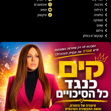
בות
אינסטגרם
ילות
יוטיוב
ווזיה
טיקטוק
סיקה
וים
לום
נקשנ'ס בסלון