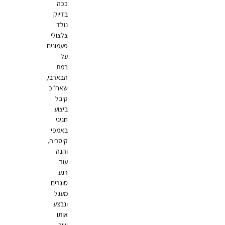
ככה
בדיוק
נולד
צלצולי
פעמונים
על
במת
הבארבי,
שאח"כ
קיבל
ביצוע
חגיגי
באמפי
קיסריה,
והנה
עוד
רגע
סוגרים
מעגל
ונבצע
אותו